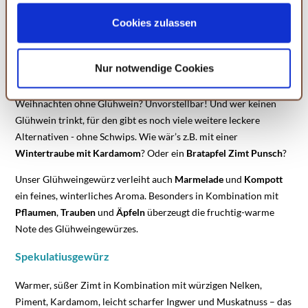
Ihrer Einstellungen womöglich nicht mehr alle
Serviceleistungen auf der Seite zur Verfügung stehen.
Cookies zulassen
Das
Glühweingewürz
von MEIN GENUSS - mit Zitronenschale,
Sie können Ihre Einwilligung selbstverständlich jederzeit
Zimt und Nelken in harmonischer Kombination - ist ein Klassiker
widerrufen, in dem Sie auf Cookie-Einstellungen klicken
unter den Weihnachtsgewürzen und verleiht jedem Heißgetränk
Nur notwendige Cookies
und diese abändern. Die Rechtmäßigkeit der aufgrund
ein herrlich
winterlich-weihnachtliches Aroma
.
der Einwilligung bis zum Widerruf erfolgten Verarbeitung
Weihnachten ohne Glühwein? Unvorstellbar! Und wer keinen
wird hiervon nicht berührt. Weitere Informationen finden
Glühwein trinkt, für den gibt es noch viele weitere leckere
Sie in unseren
Datenschutzhinweisen.
Alternativen - ohne Schwips. Wie wär’s z.B. mit einer
Wintertraube mit Kardamom
? Oder ein
Bratapfel Zimt Punsch
?
Unser Glühweingewürz verleiht auch
Marmelade
und
Kompott
ein feines, winterliches Aroma. Besonders in Kombination mit
Pflaumen
,
Trauben
und
Äpfeln
überzeugt die fruchtig-warme
Note des Glühweingewürzes.
Spekulatiusgewürz
Warmer, süßer Zimt in Kombination mit würzigen Nelken,
Piment, Kardamom, leicht scharfer Ingwer und Muskatnuss – das