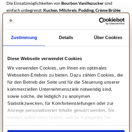
Die Einsatzmöglichkeiten von
Bourbon
Vanillezucker
sind
einfach unbegrenzt.
Kuchen
,
Milchreis
,
Pudding
,
Crème
Brûlée
und viele andere
Desserts
gewinnen durch eine kräftige Prise
Bourbon Vanillezucker an Geschmack und Raffinesse. Auch alle
auf Früchten basierenden Speisen wie
Marmelade
,
Kompott
oder
Zustimmung
Details
Über Cookies
Gelee
schmecken mit unserem Bourbon Vanillezucker noch
einmal so gut. Unverzichtbar ist dieser auch in der
Weihnachtsbäckerei
, denn damit lassen sich die köstlichsten
Diese Webseite verwendet Cookies
Vanillekipferl
und viele andere aromatische Leckereien
herstellen. Verfeinere doch mal deinen
Tee
,
Kaffee
oder
Kakao
Wir verwenden Cookies, um Ihnen ein optimales
mit unserem Bourbon Vanillezucker und lass dich von dem
Webseiten-Erlebnis zu bieten. Dazu zählen Cookies, die
unerwarteten,
feinwürzigen
Aroma
begeistern. Nur in dem
für den Betrieb der Seite und für die Steuerung unserer
berühmten Vanillerostbraten, einem Klassiker der
kommerziellen Unternehmensziele notwendig sind,
österreichischen und speziell der Wiener Küche, hat unser
sowie solche, die lediglich zu anonymen
Vanillezucker nichts zu suchen. Entgegen dem Namen wird der
Statistikzwecken, für Komforteinstellungen oder zur
Braten nicht mit Vanille, sondern mit Knoblauch zubereitet.
Anzeige personalisierter Inhalte genutzt werden. Sie
Dieser wurde aufgrund der hohen Preise für die aromatischen
können selbst entscheiden, welche Kategorien Sie
Schoten früher als „Vanille des kleinen Mannes“ bezeichnet.
zulassen möchten. Bitte beachten Sie, dass auf Basis
Ihrer Einstellungen womöglich nicht mehr alle