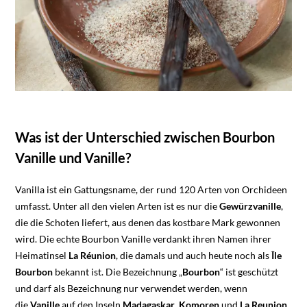
Was ist der Unterschied zwischen Bourbon
Vanille und Vanille?
Vanilla ist ein Gattungsname, der rund 120 Arten von Orchideen
umfasst. Unter all den vielen Arten ist es nur die
Gewürzvanille
,
die die Schoten liefert, aus denen das kostbare Mark gewonnen
wird. Die echte Bourbon Vanille verdankt ihren Namen ihrer
Heimatinsel
La Réunion
, die damals und auch heute noch als
Île
Bourbon
bekannt ist. Die Bezeichnung „
Bourbon
“ ist geschützt
und darf als Bezeichnung nur verwendet werden, wenn
die
Vanille
auf den Inseln
Madagaskar
,
Komoren
und
La Reunion