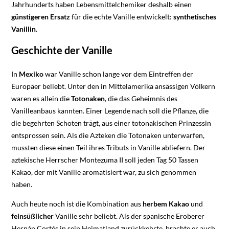
Jahrhunderts haben Lebensmittelchemiker deshalb einen
günstigeren Ersatz
für die echte Vanille entwickelt:
synthetisches
Vanillin
.
Geschichte der Vanille
In
Mexiko
war Vanille schon lange vor dem Eintreffen der
Europäer beliebt. Unter den in Mittelamerika ansässigen Völkern
waren es allein die
Totonaken
, die das Geheimnis des
Vanilleanbaus kannten. Einer Legende nach soll die Pflanze, die
die begehrten Schoten trägt, aus einer totonakischen Prinzessin
entsprossen sein. Als die Azteken die Totonaken unterwarfen,
mussten diese einen Teil ihres Tributs in Vanille abliefern. Der
aztekische Herrscher Montezuma II soll jeden Tag 50 Tassen
Kakao, der mit Vanille aromatisiert war, zu sich genommen
haben.
Auch heute noch ist die Kombination aus
herbem Kakao
und
feinsüßlicher
Vanille sehr beliebt. Als der spanische Eroberer
Hernán Cortés in sein Heimatland zurückkehrte, brachte er auch