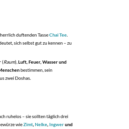
r herrlich duftenden Tasse
Chai Tee
.
eutet, sich selbst gut zu kennen – zu
r
(
Raum
),
Luft, Feuer, Wasser und
 Menschen
bestimmen, sein
us zwei Doshas.
uch ruhelos – sie sollten täglich drei
 Gewürze wie
Zimt
,
Nelke
,
Ingwer
und