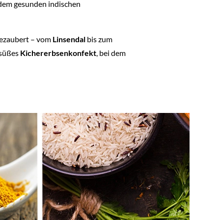
 dem gesunden indischen
 gezaubert – vom
Linsendal
bis zum
 süßes
Kichererbsenkonfekt
, bei dem