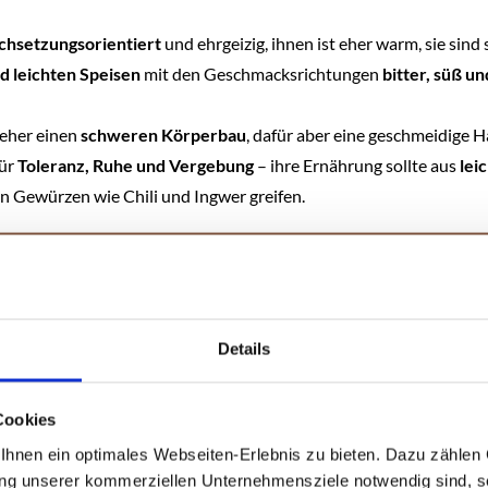
chsetzungsorientiert
und ehrgeizig, ihnen ist eher warm, sie sind
d leichten Speisen
mit den Geschmacksrichtungen
bitter, süß u
 eher einen
schweren Körperbau
, dafür aber eine geschmeidige H
für
Toleranz, Ruhe und Vergebung
– ihre Ernährung sollte aus
lei
en Gewürzen wie Chili und Ingwer greifen.
sst uns Elisabeth immer wieder
Details
d erschmecken – darunter auch
der Bockshornkleesamen
. Und
Cookies
hnen ein optimales Webseiten-Erlebnis zu bieten. Dazu zählen C
zt nachkochen. „
Ob wir das
ung unserer kommerziellen Unternehmensziele notwendig sind, sow