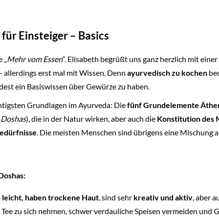
ür Einsteiger – Basics
e „
Mehr vom Essen
“. Elisabeth begrüßt uns ganz herzlich mit eine
 – allerdings erst mal mit Wissen. Denn
ayurvedisch zu kochen
bed
dest ein Basiswissen über Gewürze zu haben.
chtigsten Grundlagen im Ayurveda: Die
fünf Grundelemente Äthe
(
Doshas
), die in der Natur wirken, aber auch die
Konstitution des
edürfnisse
. Die meisten Menschen sind übrigens eine Mischung a
Doshas:
n leicht, haben trockene Haut
, sind sehr
kreativ und aktiv
, aber a
Tee zu sich nehmen, schwer verdauliche Speisen vermeiden und