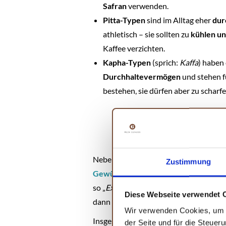
Safran
verwenden.
Pitta-Typen
sind im Alltag eher
dur
athletisch – sie sollten zu
kühlen un
Kaffee verzichten.
Kapha-Typen
(sprich:
Kaffa
) haben
Durchhaltevermögen
und stehen 
bestehen, sie dürfen aber zu scharf
Neben diesem informativen Einstieg lä
Zustimmung
Gewürze
erschnuppern
, erfühlen un
so „
Exoten
“ wie
Ajwan, Asafoetida o
Diese Webseite verwendet 
dann geht’s endlich los:
Wir verwenden Cookies, um I
Insgesamt
acht Rezepte
sollen wir jet
der Seite und für die Steuer