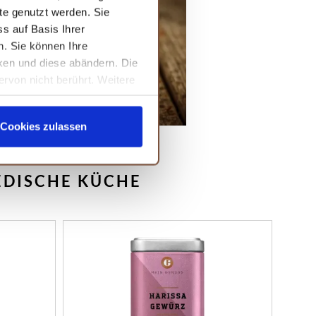
te genutzt werden. Sie
s auf Basis Ihrer
n. Sie können Ihre
cken und diese abändern. Die
ervon nicht berührt. Weitere
Cookies zulassen
EDISCHE KÜCHE