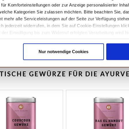
r ein oder andere gefragt
ür Komforteinstellungen oder zur Anzeige personalisierter Inhal
elche Kategorien Sie zulassen möchten. Bitte beachten Sie, das
t mehr alle Serviceleistungen auf der Seite zur Verfügung stehe
n
und wunderbar unterstützt
ich jederzeit widerrufen, in dem Sie auf Cookie-Einstellungen kli
 eine indische Göttin mit
der Einwilligung bis zum Widerruf erfolgten Verarbeitung wird hi
unseren
Datenschutzhinweisen.
hen wir uns durch die
bunten
Nur notwendige Cookies
TISCHE GEWÜRZE FÜR DIE AYURV