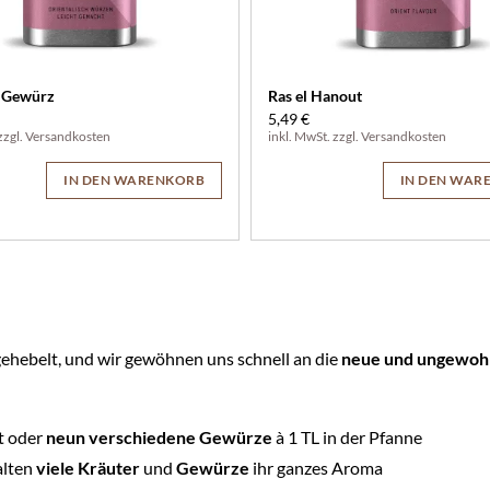
 Gewürz
Ras el Hanout
5,49 €
zzgl.
Versandkosten
inkl. MwSt. zzgl.
Versandkosten
IN DEN WARENKORB
IN DEN WAR
ehebelt, und wir gewöhnen uns schnell an die
neue und ungewoh
ht oder
neun verschiedene Gewürze
à 1 TL in der Pfanne
alten
viele Kräuter
und
Gewürze
ihr ganzes Aroma