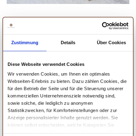
Warme Wintertraube mit Glühweingewürz
Zustimmung
Details
Über Cookies
Was gibt es schöneres als einen heißen Glühwein auf dem
Weihnachtsmarkt zwischen den kalten Händen zu halten?
Diese Webseite verwendet Cookies
- Richtig! Einen selbstgemachten Glühwein vor dem offen
Wir verwenden Cookies, um Ihnen ein optimales
Kamin in den eigenen vier Wänden schlürfen.
Webseiten-Erlebnis zu bieten. Dazu zählen Cookies, die
Weihnachtsmärkte und Glühwein sind ein perfektes
für den Betrieb der Seite und für die Steuerung unserer
Traumpaar, jedoch kannst du auch bei dir zu Hause das
kommerziellen Unternehmensziele notwendig sind,
köstliche Heißgetränk genießen. Unser Rezept
sowie solche, die lediglich zu anonymen
Wintertraube lässt sich auch mit unserem
Statistikzwecken, für Komforteinstellungen oder zur
Glühweingewürz aromatisch verfeinern.
Anzeige personalisierter Inhalte genutzt werden. Sie
können selbst entscheiden, welche Kategorien Sie
In unserer
Rezepte-Welt
findest du auch ein Rezept für
zulassen möchten. Bitte beachten Sie, dass auf Basis