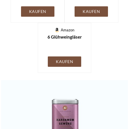
KAUFEN
KAUFEN
Amazon
6 Glühweingläser
KAUFEN