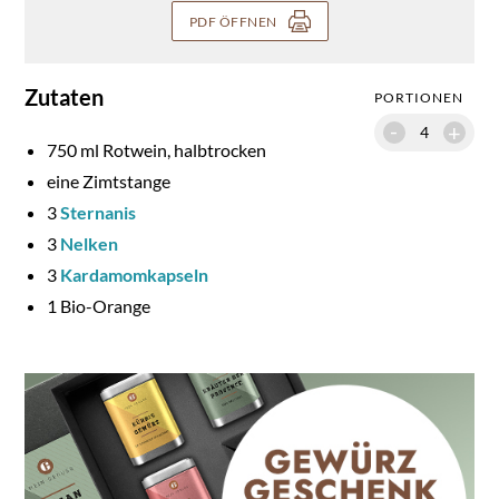
PDF ÖFFNEN
Zutaten
PORTIONEN
-
+
750
ml Rotwein, halbtrocken
eine Zimtstange
3
Sternanis
3
Nelken
3
Kardamomkapseln
1
Bio-Orange