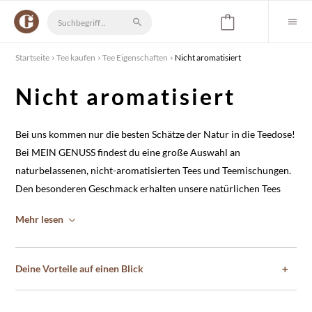
Startseite
Tee kaufen
Tee Eigenschaften
Nicht aromatisiert
Nicht aromatisiert
Bei uns kommen nur die besten Schätze der Natur in die Teedose!
Bei
MEIN GENUSS
findest du eine große Auswahl an
naturbelassenen, nicht-aromatisierten Tees und Teemischungen.
Den besonderen Geschmack erhalten unsere natürlichen Tees
allein durch die Mischung natürlicher Komponenten,
Mehr lesen
wie Teeblätter, Kräuter oder getrocknete Früchten. Überzeuge
deinen Genießer-Gaumen selbst vom natürlichen Genusserlebnis
und bestelle dir deine nicht aromatisierte Tees direkt nach
Deine Vorteile auf einen Blick
＋
Hause!