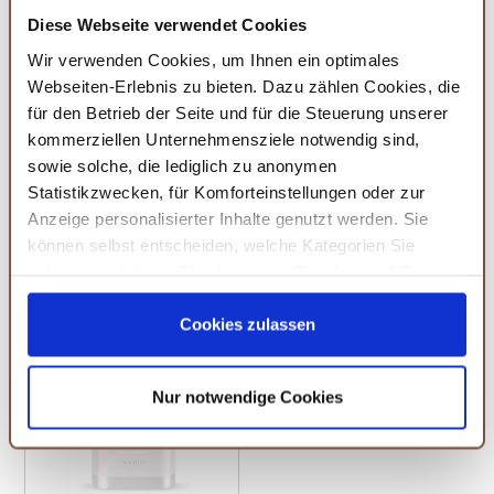
Diese Webseite verwendet Cookies
Wir verwenden Cookies, um Ihnen ein optimales
Webseiten-Erlebnis zu bieten. Dazu zählen Cookies, die
für den Betrieb der Seite und für die Steuerung unserer
kommerziellen Unternehmensziele notwendig sind,
sowie solche, die lediglich zu anonymen
Statistikzwecken, für Komforteinstellungen oder zur
Sanfte Ruhe Kräutertee
Fenchel Anis Kümmel Tee
Anzeige personalisierter Inhalte genutzt werden. Sie
Wellness pur
Feiner Magenschmeichler
können selbst entscheiden, welche Kategorien Sie
6,99 €
6,49 €
zulassen möchten. Bitte beachten Sie, dass auf Basis
Bald wieder verfügbar
Bald wieder verfügbar
Ihrer Einstellungen womöglich nicht mehr alle
Serviceleistungen auf der Seite zur Verfügung stehen.
Cookies zulassen
Sie können Ihre Einwilligung selbstverständlich jederzeit
widerrufen, in dem Sie auf Cookie-Einstellungen klicken
Nur notwendige Cookies
und diese abändern. Die Rechtmäßigkeit der aufgrund
der Einwilligung bis zum Widerruf erfolgten Verarbeitung
wird hiervon nicht berührt. Weitere Informationen finden
Sie in unseren
Datenschutzhinweisen.