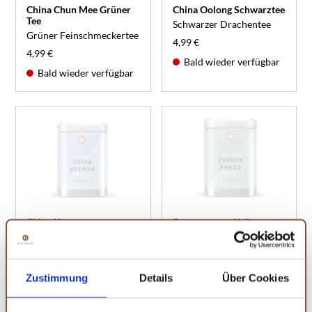
China Chun Mee Grüner
China Oolong Schwarztee
Tee
Schwarzer Drachentee
Grüner Feinschmeckertee
4,99 €
4,99 €
Bald wieder verfügbar
Bald wieder verfügbar
China Keemun
Frauenpower Kräutertee
Schwarztee
Für Alltagsheldinnen
China‘s bekannteste
5,49 €
Teesorte
Bald wieder verfügbar
4,99 €
Zustimmung
Details
Über Cookies
Bald wieder verfügbar