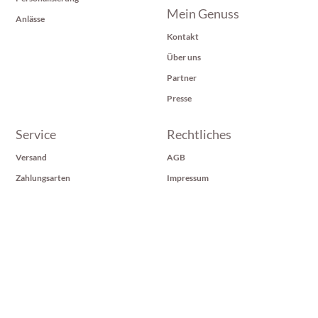
Mein Genuss
Anlässe
Kontakt
Über uns
Partner
Presse
Service
Rechtliches
Versand
AGB
Zahlungsarten
Impressum
Retoure
Datenschutz
Widerrufsbelehrung
Barrierefreiheit
Otto-Lilienthal-Straße 8, D- 86929 Penzing