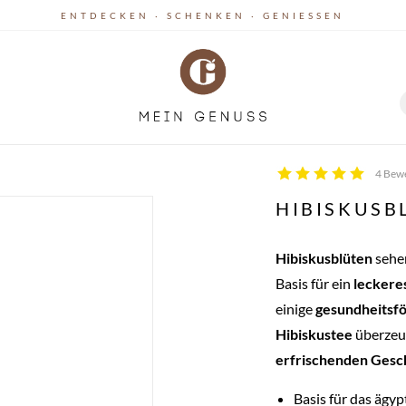
ENTDECKEN · SCHENKEN · GENIESSEN
4 Bew
HIBISKUSB
Hibiskusblüten
sehe
Basis für ein
leckere
einige
gesundheitsf
Hibiskustee
überzeu
erfrischenden Ges
Basis für das ägy