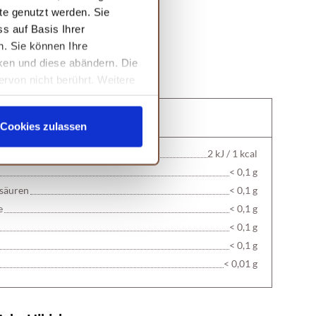
Zusatzstoffe
te genutzt werden. Sie
s auf Basis Ihrer
n. Sie können Ihre
cken und diese abändern. Die
gaben
ervon nicht berührt. Weitere
halten durchschnittlich:
Cookies zulassen
2 kJ / 1 kcal
< 0,1 g
tsäuren
< 0,1 g
e
< 0,1 g
< 0,1 g
< 0,1 g
< 0,01 g