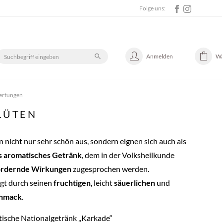
Folge uns:
Anmelden
W
ertungen
LÜTEN
n nicht nur sehr schön aus, sondern eignen sich auch als
s aromatisches Getränk
, dem in der Volksheilkunde
ördernde Wirkungen
zugesprochen werden.
gt durch seinen
fruchtigen
, leicht
säuerlichen
und
chmack
.
ptische Nationalgetränk „Karkade“