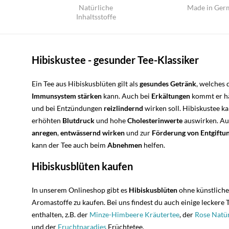
Natürliche
Made in Ger
Inhaltsstoffe
Hibiskustee - gesunder Tee-Klassiker
Ein Tee aus Hibiskusblüten gilt als
gesundes Getränk
, welches
Immunsystem
stärken
kann. Auch bei
Erkältungen
kommt er hä
und bei Entzündungen
reizlindernd
wirken soll. Hibiskustee ka
erhöhten
Blutdruck
und hohe
Cholesterinwerte
auswirken. Au
anregen
,
entwässernd wirken
und zur
Förderung
von
Entgiftu
kann der Tee auch beim
Abnehmen
helfen.
Hibiskusblüten kaufen
In unserem Onlineshop gibt es
Hibiskusblüten
ohne künstliche
Aromastoffe zu kaufen. Bei uns findest du auch einige leckere
enthalten, z.B. der
Minze-Himbeere Kräutertee
, der
Rose Natür
und der
Fruchtparadies
Früchtetee.