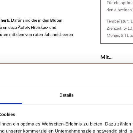
Für ein optim
den einzelnen 
d herb
. Dafür sind die in den Blüten
Temperatur: 
ren dazu Äpfel-, Hibiskus- und
Ziehzeit: 5-10
üten mit dem von roten Johannisbeeren
Menge: 2 TL a
Mit...
en der Schleimhäute
reizlindernd
wirken.
Hibiskus
Falls du an produktivem,
er zu
Fenchel Anis Kümmel Tee
greifen.
n
Cholesterinspiegel
im Blut
senken
Details
e
antioxidative
Wirkung haben. Der
hohe
m
zu unterstützen. Außerdem heißt es,
nhaushalt harmonisierende Wirkung
Cookies
hnen ein optimales Webseiten-Erlebnis zu bieten. Dazu zählen C
ung unserer kommerziellen Unternehmensziele notwendig sind, sow