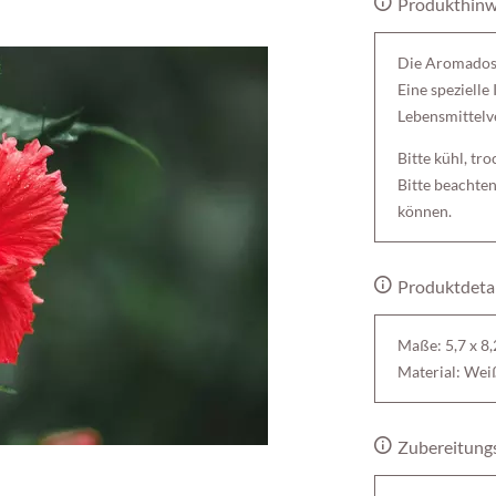
Produkthinw
Die Aromadose 
Eine spezielle
Lebensmittelve
Bitte kühl, tr
Bitte beachten
können.
Produktdetai
Maße: 5,7 x 8,
Material: Wei
Zubereitung