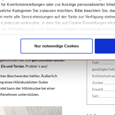
ür Komforteinstellungen oder zur Anzeige personalisierter Inhal
elche Kategorien Sie zulassen möchten. Bitte beachten Sie, das
t mehr alle Serviceleistungen auf der Seite zur Verfügung stehe
önnen auch für einen
Sirup
verwendet
ich jederzeit widerrufen, in dem Sie auf Cookie-Einstellungen kli
o
und andere Getränke und kann
in
Nährwertan
der Einwilligung bis zum Widerruf erfolgten Verarbeitung wird hi
 circa 15 Gramm getrocknete Blüten und
unseren
Datenschutzhinweisen.
n Liter Wasser auf. Sobald er kocht,
deckt ziehen. Danach gießt du die
100 ml Tee ent
Nur notwendige Cookies
ückst es aus. Nun gibst du 300 Gramm
n, bis sich der Zucker vollständig
Brennwert
 angenommen hat. Die
getrockneten Blüten
Fett
 Eis und Torten
. Probier´s aus!
gesättigte Fet
ichen Beschwerden helfen. Äußerlich
Kohlenhydrat
ung eines Hibiskusblüten-Sudes
Zucker
det kann der Hibiskustee bei einer
Eiweiß
 Abnehmen unterstützen.
Salz