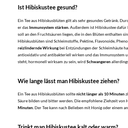
Ist Hibiskustee gesund?
Ein Tee aus Hibiskusblüten gilt als sehr gesundes Getränk. Du
er das
Immunsystem stärken
. Außerdem ist Hibiskustee dafür
soll an den Fruchtsäuren liegen, die in den Blüten enthalten si
Hibiskusblüten sind Schleimstoffe, Pektine, Flavonoide, Pheno
reizlindernde Wirkung
bei Entzündungen der Schleimhäute hab
antioxidativ und antibakteriell wirken und das Immunsystem u
steht, hormonell wirksam zu sein, wird
Schwangeren
allerding
Wie lange lässt man Hibiskustee ziehen?
Ein Tee aus Hibiskusblüten sollte
nicht länger als 10 Minuten
z
Säure bilden und bitter werden. Die empfohlene Ziehzeit von 
Minuten
. Der Tee kann nach Belieben mit Honig oder einem a
Trinkt man Hibiskustee kalt oder warm?