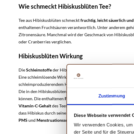
Wie schmeckt Hibiskusblüten Tee?
Tee aus Hibiskusblüten schmeckt
fruchtig
,
leicht säuerlich un
enthaltenen Fruchtsäuren verantwortlich. Unter anderem gehö
Zitronensäure. Manchmal wird der Geschmack von Hibiskusbl
oder Cranberries verglichen.
Hibiskusblüten Wirkung
Die
Schleimstoffe
der Hibiskusblüten können bei Entzündung
Eine schleimlösende Wirkung hat die Pflanze allerdings nicht. 
schleimproduzierendem Husten leidest, solltest du deshalb eh
Die in den Hibiskusblüten enthaltenen
Pektine
sollen auch de
Zustimmung
können. Die enthaltenen
Flavonoide
sollen darüber hinaus ein
Vitamin-C-Gehalt
des Tees ist dafür bekannt, das
Immunsyste
dass Hibiskus durch seine krampflösende und auf den Hormo
Diese Webseite verwendet 
PMS
und
Menstruationsschmerzen
abmildern
kann.
Wir verwenden Cookies, um I
der Seite und für die Steuer