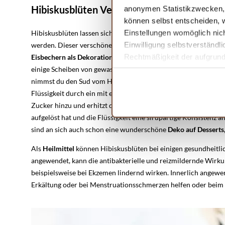
Hibiskusblüten Verwendung
anonymen Statistikzwecken, f
können selbst entscheiden, w
Einstellungen womöglich nich
Hibiskusblüten lassen sich nicht nur in Tees verwenden. Sie k
Einwilligung selbstverständl
werden. Dieser verschönert und verfeinert
Cocktails
,
Prosecc
Rechtmäßigkeit der aufgrund 
Eisbechern als Dekoration
eingesetzt werden. Dafür kochst du
Informationen finden Sie in 
einige Scheiben von gewaschenen (Bio) Zitronen in einem halbe
nimmst du den Sud vom Herd und lässt ihn für 24 Stunden zuge
Flüssigkeit durch ein mit einem Tuch ausgelegtes Sieb und dr
Zucker hinzu und erhitzt das Ganze. Du lässt es so lange köchel
aufgelöst hat und die Flüssigkeit eine sirupartige Konsistenz
sind an sich auch schon eine wunderschöne
Deko auf Desserts,
Als
Heilmittel
können Hibiskusblüten bei einigen gesundheitl
angewendet, kann die antibakterielle und reizmildernde Wirk
beispielsweise bei Ekzemen lindernd wirken. Innerlich angewen
Erkältung oder bei Menstruationsschmerzen helfen oder beim