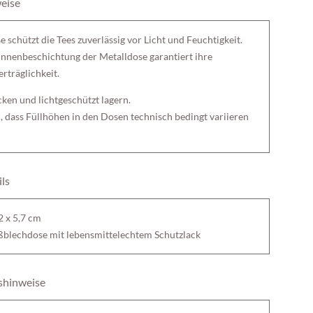
eise
schützt die Tees zuverlässig vor Licht und Feuchtigkeit.
 Innenbeschichtung der Metalldose garantiert ihre
rträglichkeit.
ocken und lichtgeschützt lagern.
, dass Füllhöhen in den Dosen technisch bedingt variieren
ls
2 x 5,7 cm
ßblechdose mit lebensmittelechtem Schutzlack
shinweise