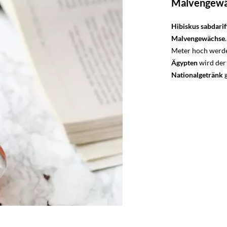
Malvengewä
Hibiskus sabdarif
Malvengewächse
Meter hoch werde
Ägypten
wird der 
Nationalgetränk
g