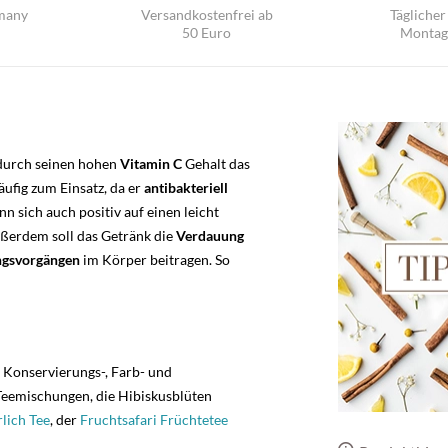
many
Versandkostenfrei ab
Täglicher
50 Euro
Montag 
 durch seinen hohen
Vitamin C
Gehalt das
ufig zum Einsatz, da er
antibakteriell
nn sich auch positiv auf einen leicht
ßerdem soll das Getränk die
Verdauung
ngsvorgängen
im Körper beitragen. So
 Konservierungs-, Farb- und
 Teemischungen, die Hibiskusblüten
lich Tee
, der
Fruchtsafari Früchtetee