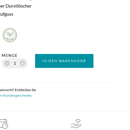
her Durstlöscher
Aufguss
MENGE
IN DEN WARENKORB
-
+
rwünscht? Entdecken Sie
en Kundengeschenke
.