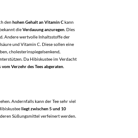
rch den
hohen Gehalt an Vitamin C
kann
 bekannt die
Verdauung anzuregen
. Dies
nd. Andere wertvolle Inhaltsstoffe der
lsäure und Vitamin C. Diese sollen eine
en, cholesterinspiegelsenkend,
nterstützen. Da Hibiskustee im Verdacht
s
vom Verzehr des Tees abgeraten
.
iehen. Andernfalls kann der Tee sehr viel
Hibiskustee
liegt zwischen 5 und 10
nderen Süßungsmittel verfeinert werden.