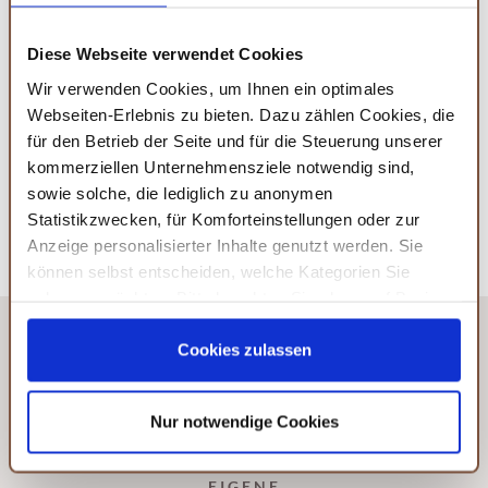
Natürliche Inhaltsstoffe
Diese Webseite verwendet Cookies
Wir verwenden Cookies, um Ihnen ein optimales
Made in Germany
Webseiten-Erlebnis zu bieten. Dazu zählen Cookies, die
Versandkostenfrei ab 50 Euro
für den Betrieb der Seite und für die Steuerung unserer
Täglicher Versand von Montag bis Freitag
kommerziellen Unternehmensziele notwendig sind,
sowie solche, die lediglich zu anonymen
Per Hand abgefüllt und mit Liebe verpackt
Statistikzwecken, für Komforteinstellungen oder zur
Anzeige personalisierter Inhalte genutzt werden. Sie
können selbst entscheiden, welche Kategorien Sie
zulassen möchten. Bitte beachten Sie, dass auf Basis
Ihrer Einstellungen womöglich nicht mehr alle
Serviceleistungen auf der Seite zur Verfügung stehen.
Cookies zulassen
Sie können Ihre Einwilligung selbstverständlich jederzeit
widerrufen, in dem Sie auf Cookie-Einstellungen klicken
Nur notwendige Cookies
und diese abändern. Die Rechtmäßigkeit der aufgrund
der Einwilligung bis zum Widerruf erfolgten Verarbeitung
wird hiervon nicht berührt. Weitere Informationen finden
EIGENE