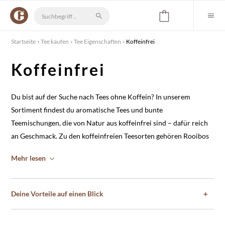
Startseite
Tee kaufen
Tee Eigenschaften
Koffeinfrei
Koffeinfrei
Du bist auf der Suche nach
Tees ohne Koffein
? In unserem
Sortiment findest du aromatische Tees und bunte
Teemischungen, die von Natur aus koffeinfrei sind – dafür reich
an Geschmack. Zu den
koffeinfreien Teesorten
gehören Rooibos
Tee, Kräutertee, Pfefferminztee, aber auch Früchtetee oder
Mehr lesen
Kamillentee. Genieße Entspannung pur mit unserem
Kräutertee
Innere Gelassenheit
oder zaubere koffeinfreie Heiß- und
Erfrischungsgetränke für Groß und Klein mit den süßen
Deine Vorteile auf einen Blick
＋
Früchtetees von MEIN GENUSS!