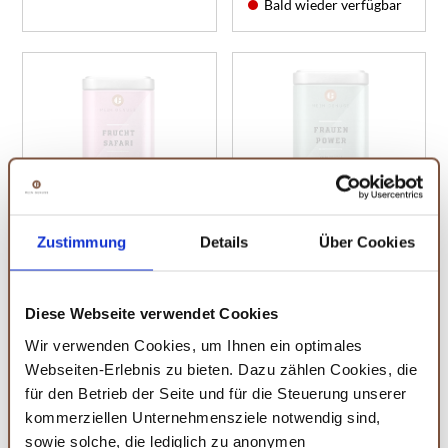
Bald wieder verfügbar
Fruchtsafari Früchtetee
Frauenpower Kräutertee
Fruchtig, saftig – einfach
Für Alltagsheldinnen
Zustimmung
Details
Über Cookies
lecker!
5,49 €
5,99 €
Bald wieder verfügbar
Bald wieder verfügbar
Diese Webseite verwendet Cookies
Wir verwenden Cookies, um Ihnen ein optimales
Webseiten-Erlebnis zu bieten. Dazu zählen Cookies, die
für den Betrieb der Seite und für die Steuerung unserer
kommerziellen Unternehmensziele notwendig sind,
sowie solche, die lediglich zu anonymen