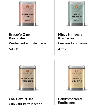
Bratapfel Zimt
Minze Himbeere
Rooibostee
Kräutertee
Winterzauber in der Tasse
Beeriger Frischemix
5,49 €
4,99 €
Chai Gewürz Tee
Genussmomente
Rooibostee
Glück für kalte Abende