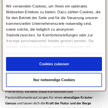
Wir verwenden Cookies, um Ihnen ein optimales
Webseiten-Erlebnis zu bieten. Dazu zählen Cookies, die
für den Betrieb der Seite und für die Steuerung unserer
Verwendung des Kräutertees
kommerziellen Unternehmensziele notwendig sind,
sowie solche, die lediglich zu anonymen
Alpenpanorama
Statistikzwecken, für Komforteinstellungen oder zur
Anzeige personalisierter Inhalte genutzt werden. Sie
Kräutertee gehört zu den
beliebtesten Heißgeränken
und wird
können selbst entscheiden, welche Kategorien Sie
schon seit Jahrtausenden in den
unterschiedlichsten Kulturen
zulassen möchten. Bitte beachten Sie, dass auf Basis
weltweit
getrunken. Das liegt unter anderem daran, dass viele
Ihrer Einstellungen womöglich nicht mehr alle
Zutaten
gesundheitsfördernde Inhaltsstoffe
beinhalten, welche
Serviceleistungen auf der Seite zur Verfügung stehen.
Cookies zulassen
Körper und Geist
beruhigen oder aktivieren
.
Sie können Ihre Einwilligung selbstverständlich jederzeit
Die
erfrischende
Bergkräuter-Mischung Alpenpanorama macht
widerrufen, in dem Sie auf Cookie-Einstellungen klicken
Nur notwendige Cookies
deine nächste Tee-Zeremonie zu etwas ganz Besonderem:
und diese abändern. Die Rechtmäßigkeit der aufgrund
Natürliche und erfrischende Zutaten
wie Brombeerblätter,
der Einwilligung bis zum Widerruf erfolgten Verarbeitung
Pfefferminz, Verbene, blaue Kornblumen und
wird hiervon nicht berührt. Weitere Informationen finden
Passionsblumenkraut sorgen für einen
einmaligen Kräuter-
Sie in unseren
Datenschutzhinweisen.
Genuss
und lassen dich die
Kraft der Natur und der Berge