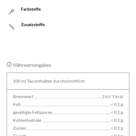
Farbstoffe
Zusatzstoffe
Nährwertangaben
100 ml Tee enthalten durchschnittlich:
Brennwert
2 kJ/ 1 kcal
Fett
< 0,1 g
gesättigte Fettsäuren
< 0,1 g
Kohlenhydrate
< 0,1 g
Zucker
< 0,1 g
Eiweiß
< 0,1 g