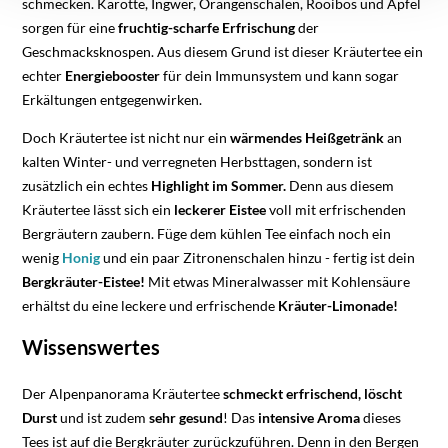
schmecken. Karotte, Ingwer, Orangenschalen, Rooibos und Apfel
sorgen für eine
fruchtig-scharfe Erfrischung
der
Geschmacksknospen. Aus diesem Grund ist dieser Kräutertee ein
echter
Energiebooster
für dein Immunsystem und kann sogar
Erkältungen entgegenwirken.
Doch Kräutertee ist nicht nur ein
wärmendes Heißgetränk
an
kalten Winter- und verregneten Herbsttagen, sondern ist
zusätzlich ein echtes
Highlight im Sommer.
Denn aus diesem
Kräutertee lässt sich ein
leckerer Eistee
voll mit erfrischenden
Bergräutern zaubern. Füge dem kühlen Tee einfach noch ein
wenig
Honig
und ein paar Zitronenschalen hinzu - fertig ist dein
Bergkräuter-Eistee!
Mit etwas Mineralwasser mit Kohlensäure
erhältst du eine leckere und erfrischende
Kräuter-Limonade
!
Wissenswertes
Der Alpenpanorama Kräutertee
schmeckt erfrischend, löscht
Durst
und ist zudem
sehr gesund
! Das
intensive Aroma
dieses
Tees ist auf die Bergkräuter zurückzuführen. Denn in den Bergen