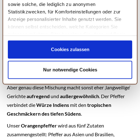
sowie solche, die lediglich zu anonymen
Statistikzwecken, für Komforteinstellungen oder zur
Anzeige personalisierter Inhalte genutzt werden. Sie
können selbst entscheiden, welche Kategorien Sie
zulassen möchten. Bitte beachten Sie, dass auf Basis
Ihrer Einstellungen womöglich nicht mehr alle
Serviceleistungen auf der Seite zur Verfügung stehen.
Cookies zulassen
Orangenpfeffer – der perfekte Mix
Sie können Ihre Einwilligung selbstverständlich jederzeit
von scharfen und fruchtigen Aromen
widerrufen, in dem Sie auf Cookie-Einstellungen klicken
Nur notwendige Cookies
und diese abändern. Die Rechtmäßigkeit der aufgrund
Orangen und Pfeffer? Eine ungewöhnliche Kombination!
der Einwilligung bis zum Widerruf erfolgten Verarbeitung
wird hiervon nicht berührt. Weitere Informationen finden
Aber genau diese Mischung macht sonst eher ‚langweilige‘
Sie in unseren
Datenschutzhinweisen.
Gerichte
aufregend
und
außergewöhnlich
. Der Pfeffer
verbindet die
Würze Indiens
mit den
tropischen
Geschmäckern des tiefen Südens
.
Unser
Orangenpfeffer
wird aus fünf Zutaten
zusammengestellt: Pfeffer aus Asien und Brasilien,