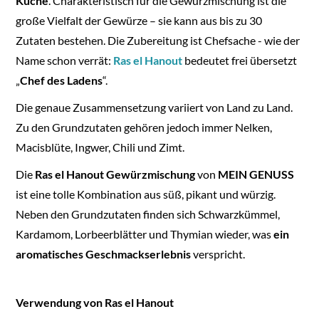
Küche
. Charakteristisch für die Gewürzmischung ist die
große Vielfalt der Gewürze – sie kann aus bis zu 30
Zutaten bestehen. Die Zubereitung ist Chefsache - wie der
Name schon verrät:
Ras el Hanout
bedeutet frei übersetzt
„
Chef des Ladens
“.
Die genaue Zusammensetzung variiert von Land zu Land.
Zu den Grundzutaten gehören jedoch immer Nelken,
Macisblüte, Ingwer, Chili und Zimt.
Die
Ras el Hanout Gewürzmischung
von
MEIN GENUSS
ist eine tolle Kombination aus süß, pikant und würzig.
Neben den Grundzutaten finden sich Schwarzkümmel,
Kardamom, Lorbeerblätter und Thymian wieder, was
ein
aromatisches Geschmackserlebnis
verspricht.
Verwendung von Ras el Hanout