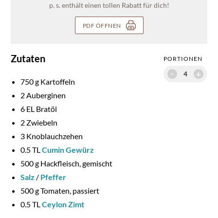
p. s. enthält einen tollen Rabatt für dich!
PDF ÖFFNEN
Zutaten
PORTIONEN
-
+
750
g Kartoffeln
2
Auberginen
6
EL Bratöl
2
Zwiebeln
3
Knoblauchzehen
0.5
TL
Cumin Gewürz
500
g Hackfleisch, gemischt
Salz
/
Pfeffer
500
g Tomaten, passiert
0.5
TL
Ceylon Zimt