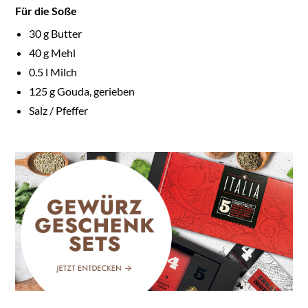
Für die Soße
30
g Butter
40
g Mehl
0.5
l Milch
125
g Gouda, gerieben
Salz / Pfeffer