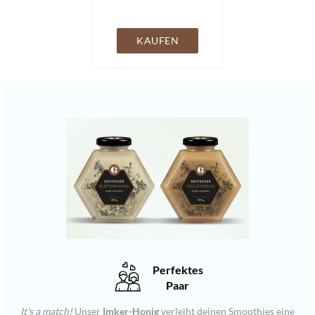
KAUFEN
Perfektes
Paar
It's a match!
Unser
Imker-Honig
verleiht deinen Smoothies eine