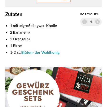
Zutaten
PORTIONEN
-
+
1
mittelgroße Ingwer-Knolle
2
Banane(n)
2
Orange(n)
1
Birne
1-
2
EL
Blüten- der Waldhonig