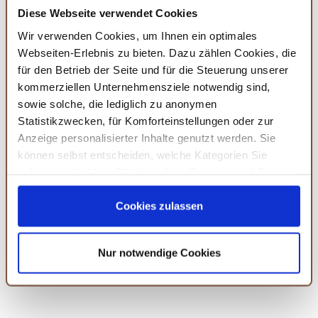
Grund wird die Knolle auch oftmals als
Naturheilmittel
Diese Webseite verwendet Cookies
verwendet, da diese entzündungshemmend und
Wir verwenden Cookies, um Ihnen ein optimales
antibakteriell wirken soll.
Webseiten-Erlebnis zu bieten. Dazu zählen Cookies, die
für den Betrieb der Seite und für die Steuerung unserer
Andere Gewürz-Booster sind auch:
Kurkuma
kommerziellen Unternehmensziele notwendig sind,
Gewürz
,
Ceylon Zimt
,
Ingwer Gewürz
oder das
Nelken
sowie solche, die lediglich zu anonymen
Gewürz
.
Kurkuma
und
Zimt
haben eine
Statistikzwecken, für Komforteinstellungen oder zur
Anzeige personalisierter Inhalte genutzt werden. Sie
stoffwechselanregende- und
können selbst entscheiden, welche Kategorien Sie
entzündungshemmende
Wirkung,
Ingwer
regt den
zulassen möchten. Bitte beachten Sie, dass auf Basis
Kreislauf an und
Nelke
hilft bei Verdauungsbeschwerden.
Ihrer Einstellungen womöglich nicht mehr alle
Serviceleistungen auf der Seite zur Verfügung stehen.
Cookies zulassen
Sie können Ihre Einwilligung selbstverständlich jederzeit
Du findest uns auch bei:
widerrufen, in dem Sie auf Cookie-Einstellungen klicken
Nur notwendige Cookies
und diese abändern. Die Rechtmäßigkeit der aufgrund
der Einwilligung bis zum Widerruf erfolgten Verarbeitung
wird hiervon nicht berührt. Weitere Informationen finden
Sie in unseren
Datenschutzhinweisen.