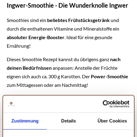
Ingwer-Smoothie - Die Wunderknolle Ingwer
Smoothies sind ein
beliebtes Frühstücksgetränk
und
durch die enthaltenen Vitamine und Mineralstoffe ein
absoluter Energie-Booster
. Ideal für eine gesunde
Ernährung!
Dieses Smoothie Rezept kannst du übrigens ganz
nach
deinen Bedürfnissen
anpassen: Anstelle der Früchte
eignen sich auch ca. 300 g Karotten. Der
Power-Smoothie
zum Mittagessen oder am Nachmittag!
Besonders Ingwer verleiht deinem Frucht-Getränk ein
leicht scharfes Aroma
und besonders
gesunde
Inhaltsstoffe
: Die Wunderknolle enthält neben reichlich
Zustimmung
Details
Über Cookies
Vitamin C auch Magnesium, Eisen, Kalzium, Kalium,
Natrium und Phosphor. Der Wahnsinn, oder? Aus diesem