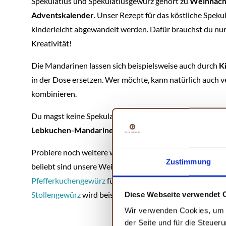
Spekulatius und Spekulatiusgewürz gehört zu
Weihnac
Adventskalender
. Unser Rezept für das köstliche Spe
kinderleicht abgewandelt werden. Dafür brauchst du nur 
Kreativität!
Die Mandarinen lassen sich beispielsweise auch durch
K
in der Dose ersetzen. Wer möchte, kann natürlich auch 
kombinieren.
Du magst keine Spekulatius-Kekse? Das Dessert lässt s
Lebkuchen-Mandarinen-Dessert
umwandeln.
Probiere noch weitere weihnachtliche Rezepte- und G
Zustimmung
beliebt sind unsere Weihnachtsgewürze
Spekulatiusgew
Pfefferkuchengewürz
für feine Weihnachtsspezialitäten
Stollengewürz
wird beispielsweise
Christstollen
selber b
Diese Webseite verwendet 
Wir verwenden Cookies, um I
der Seite und für die Steuer