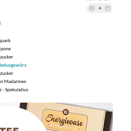
-
+
:
quark
rpone
ezucker
latiusgewürz
zucker
en Madarinen
 - Spekulatius