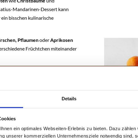
hten
wie
Christbäume
und
kulatius-Mandarinen-Dessert kann
ein bisschen kulinarische
irschen, Pflaumen
oder
Aprikosen
verschiedene Früchtchen miteinander
ich im Handumdrehen in ein
ewürze von MEIN GENUSS. Besonders
Details
ürz
,
Lebkuchengewürz
und das
. Mit unserem fein abgestimmten
acken zum Kinderspiel!
Cookies
hnen ein optimales Webseiten-Erlebnis zu bieten. Dazu zählen C
ung unserer kommerziellen Unternehmensziele notwendig sind, sow