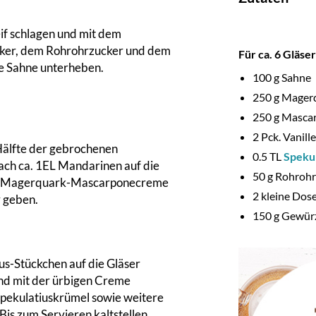
eif schlagen und mit dem
ker, dem Rohrohrzucker und dem
Für ca
.
6 Gläser
ie Sahne unterheben.
100
g Sahne
250
g Mager
250
g Masca
2
Pck. Vanill
 Hälfte der gebrochenen
0.5
TL
Speku
nach ca. 1EL Mandarinen auf die
50
g Rohrohr
 der Magerquark-Mascarponecreme
2
kleine Dos
r geben.
150
g Gewürz
ius-Stückchen auf die Gläser
nd mit der ürbigen Creme
Spekulatiuskrümel sowie weitere
is zum Servieren kaltstellen.