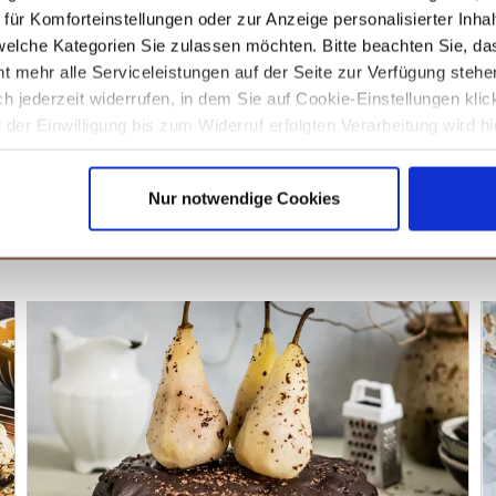
ür Komforteinstellungen oder zur Anzeige personalisierter Inhal
elche Kategorien Sie zulassen möchten. Bitte beachten Sie, das
t mehr alle Serviceleistungen auf der Seite zur Verfügung stehe
ich jederzeit widerrufen, in dem Sie auf Cookie-Einstellungen kli
der Einwilligung bis zum Widerruf erfolgten Verarbeitung wird hi
unseren
Datenschutzhinweisen.
Nur notwendige Cookies
S DIR NOCH SCHMECKEN KÖN