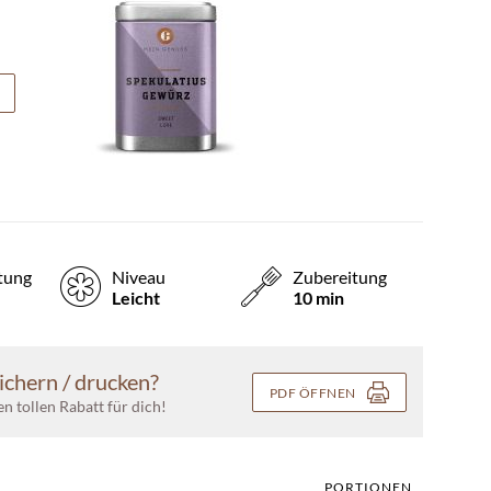
tung
Niveau
Zubereitung
Leicht
10 min
ichern / drucken?
PDF ÖFFNEN
nen tollen Rabatt für dich!
PORTIONEN