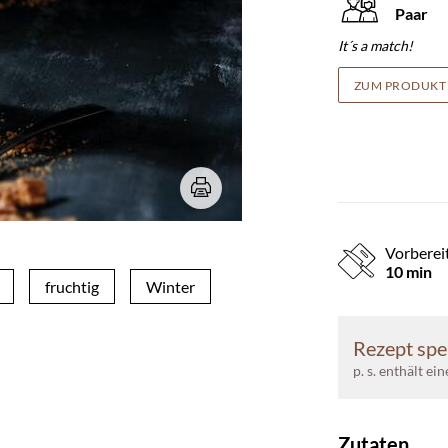
Paar
It´s a match!
ZUM PRODUKT
Vorberei
10 min
fruchtig
Winter
Rezept spe
p. s. enthält ei
Zutaten