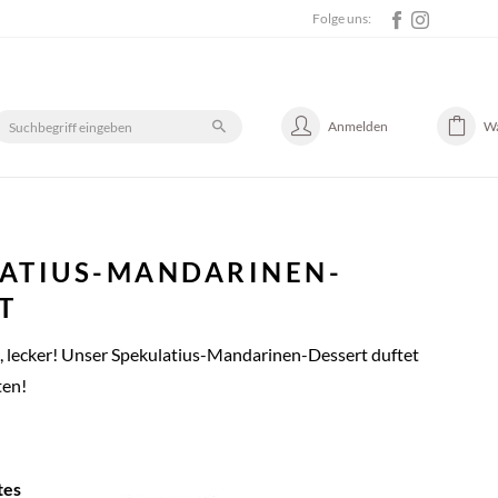
Folge uns:
Anmelden
W
ATIUS-MANDARINEN-
T
g, lecker! Unser Spekulatius-Mandarinen-Dessert duftet
ten!
tes