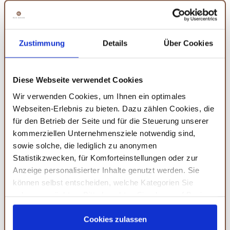
Mit unserem
Glühweingewürz
schmeckt der
Wintertraum
wunderbar würzig – probier’s aus und lass dich begeistern!
Alternativ kannst du aus Orangenschalen, Zimt,
Zustimmung
Details
Über Cookies
Vanille,
Sternanis
,
Kardamom Gewürz
und
Nelken
Gewürz
das Glühweingewürz auch selbst zubereiten!
Diese Webseite verwendet Cookies
Wir verwenden Cookies, um Ihnen ein optimales
Du findest uns auch bei:
Webseiten-Erlebnis zu bieten. Dazu zählen Cookies, die
für den Betrieb der Seite und für die Steuerung unserer
kommerziellen Unternehmensziele notwendig sind,
sowie solche, die lediglich zu anonymen
Statistikzwecken, für Komforteinstellungen oder zur
Anzeige personalisierter Inhalte genutzt werden. Sie
können selbst entscheiden, welche Kategorien Sie
zulassen möchten. Bitte beachten Sie, dass auf Basis
WAS DIR NOCH SCHMECKEN
Ihrer Einstellungen womöglich nicht mehr alle
KÖNNTE
Serviceleistungen auf der Seite zur Verfügung stehen.
Cookies zulassen