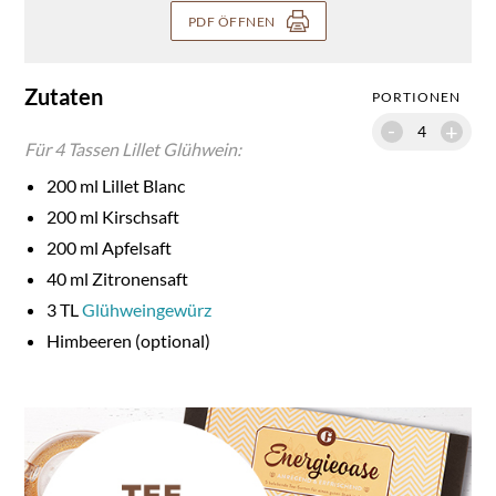
PDF ÖFFNEN
Zutaten
PORTIONEN
-
+
Für
4
Tassen Lillet Glühwein:
200
ml Lillet Blanc
200
ml Kirschsaft
200
ml Apfelsaft
40
ml Zitronensaft
3
TL
Glühweingewürz
Himbeeren (optional)