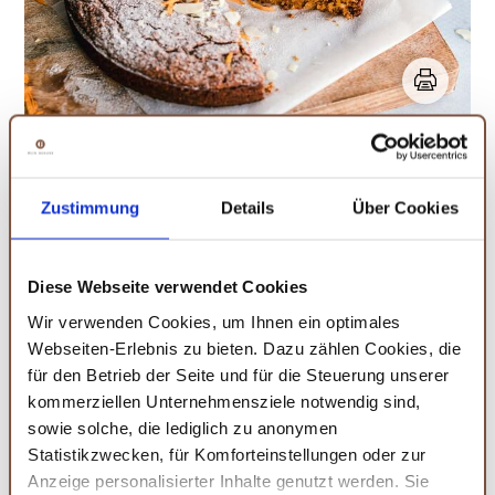
Zustimmung
Details
Über Cookies
Veganer Frischkäse - die leckere, gesunde
Alternative im Karotten-Ingwer Kuchen!
Diese Webseite verwendet Cookies
Wir verwenden Cookies, um Ihnen ein optimales
Veganen Frischkäse
kannst du ganz einfach daheim selber
Webseiten-Erlebnis zu bieten. Dazu zählen Cookies, die
zubereiten.
für den Betrieb der Seite und für die Steuerung unserer
kommerziellen Unternehmensziele notwendig sind,
Alles was du dafür brauchst ist:
sowie solche, die lediglich zu anonymen
250 g Tofu Naturtofu (weich bis mittelfest, oder Seitan)
Statistikzwecken, für Komforteinstellungen oder zur
Anzeige personalisierter Inhalte genutzt werden. Sie
1 TL Salz