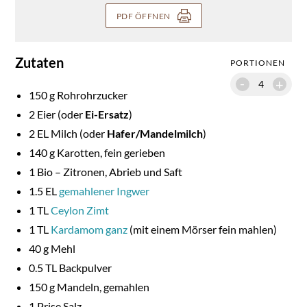
PDF ÖFFNEN
Zutaten
PORTIONEN
-
+
150
g Rohrohrzucker
2
Eier (oder
Ei-Ersatz
)
2
EL Milch (oder
Hafer/Mandelmilch
)
140
g Karotten, fein gerieben
1
Bio – Zitronen, Abrieb und Saft
1.5
EL
gemahlener Ingwer
1
TL
Ceylon Zimt
1
TL
Kardamom ganz
(mit einem Mörser fein mahlen)
40
g Mehl
0.5
TL Backpulver
150
g Mandeln, gemahlen
1
Prise Salz