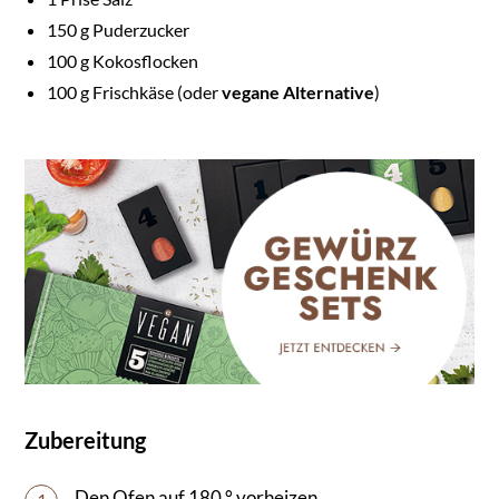
150
g Puderzucker
100
g Kokosflocken
100
g Frischkäse (oder
vegane Alternative
)
Zubereitung
Den Ofen auf 180 ° vorheizen.