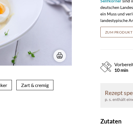
Senfkörner
sind i
deutschen Lande
ein Muss und ver
landestypische A
ZUM PRODUKT
Vorberei
10 min
iker
Zart & cremig
Rezept spe
p. s. enthält ei
Zutaten