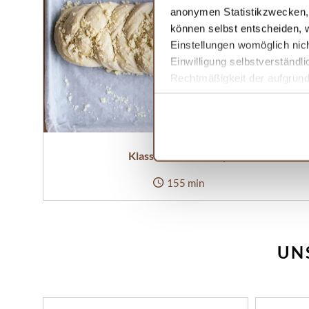
anonymen Statistikzwecken, f
können selbst entscheiden, w
Einstellungen womöglich nich
Einwilligung selbstverständl
Rechtmäßigkeit der aufgrund 
Informationen finden Sie in 
Klassischer Hefezopf
155 min
UN