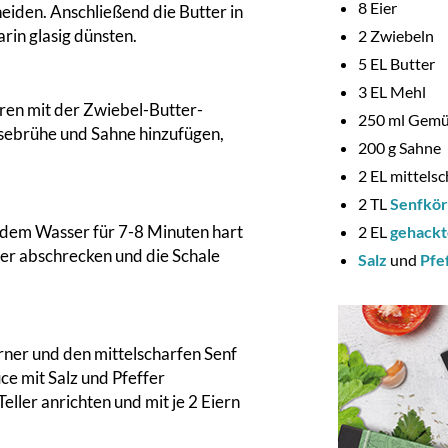
8
Eier
eiden. Anschließend die Butter in
rin glasig dünsten.
2
Zwiebeln
5
EL Butter
3
EL Mehl
ren mit der Zwiebel-Butter-
250
ml Gemü
ebrühe und Sahne hinzufügen,
200
g Sahne
2
EL mittelsc
2
TL
Senfkö
endem Wasser für 7-8 Minuten hart
2
EL
gehackt
ser abschrecken und die Schale
Salz
und
Pfe
rner und den mittelscharfen Senf
ce mit Salz und Pfeffer
eller anrichten und mit je 2 Eiern