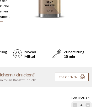
n der
sküche
leihen
romen!
tung
Niveau
Zubereitung
Mittel
15 min
ichern / drucken?
PDF ÖFFNEN
nen tollen Rabatt für dich!
PORTIONEN
-
+