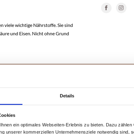
 viele wichtige Nährstoffe. Sie sind
lsäure und Eisen. Nicht ohne Grund
S DIR NOCH SCHMECKEN KÖN
Details
Cookies
hnen ein optimales Webseiten-Erlebnis zu bieten. Dazu zählen C
ung unserer kommerziellen Unternehmensziele notwendig sind, sow