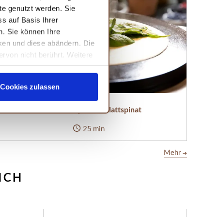
te genutzt werden. Sie
s auf Basis Ihrer
n. Sie können Ihre
cken und diese abändern. Die
ervon nicht berührt. Weitere
Cookies zulassen
Kräutercrêpes mit Blattspinat
25 min
Mehr
➔
ICH