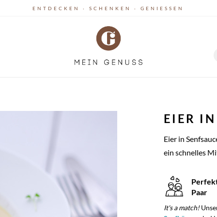
ENTDECKEN · SCHENKEN · GENIESSEN
EIER I
Eier in Senfsauc
ein schnelles M
Perfek
Paar
It's a match!
Unse