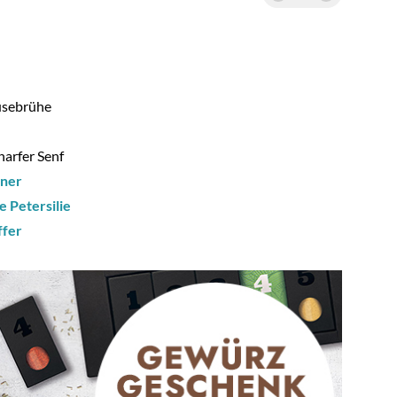
sebrühe
harfer Senf
rner
e Petersilie
ffer