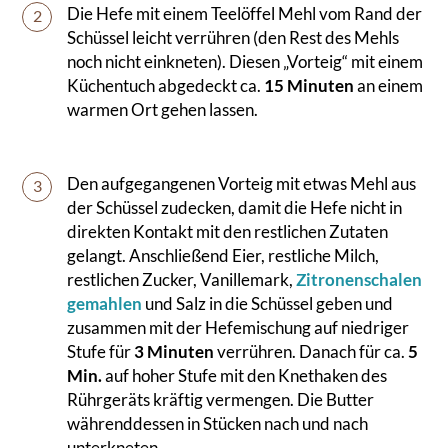
Die Hefe mit einem Teelöffel Mehl vom Rand der
2
Schüssel leicht verrühren (den Rest des Mehls
noch nicht einkneten). Diesen „Vorteig“ mit einem
Küchentuch abgedeckt ca.
15 Minuten
an einem
warmen Ort gehen lassen.
Den aufgegangenen Vorteig mit etwas Mehl aus
3
der Schüssel zudecken, damit die Hefe nicht in
direkten Kontakt mit den restlichen Zutaten
gelangt. Anschließend Eier, restliche Milch,
restlichen Zucker, Vanillemark,
Zitronenschalen
gemahlen
und Salz in die Schüssel geben und
zusammen mit der Hefemischung auf niedriger
Stufe für
3 Minuten
verrühren. Danach für ca.
5
Min.
auf hoher Stufe mit den Knethaken des
Rührgeräts kräftig vermengen. Die Butter
währenddessen in Stücken nach und nach
unterkneten.