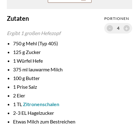
Zutaten
PORTIONEN
-
+
Ergibt
1
großen Hefezopf
750
g Mehl (Typ 405)
125
g Zucker
1
Würfel Hefe
375
ml lauwarme Milch
100
g Butter
1
Prise Salz
2
Eier
1
TL
Zitronenschalen
2-
3
EL Hagelzucker
Etwas Milch zum Bestreichen