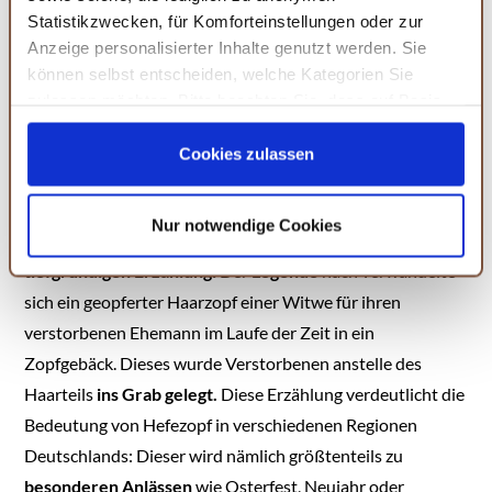
Statistikzwecken, für Komforteinstellungen oder zur
Anzeige personalisierter Inhalte genutzt werden. Sie
können selbst entscheiden, welche Kategorien Sie
zulassen möchten. Bitte beachten Sie, dass auf Basis
Ihrer Einstellungen womöglich nicht mehr alle
Serviceleistungen auf der Seite zur Verfügung stehen.
Cookies zulassen
Sie können Ihre Einwilligung selbstverständlich jederzeit
Beliebtes Ostergebäck – der Hefezopf
widerrufen, in dem Sie auf Cookie-Einstellungen klicken
Nur notwendige Cookies
und diese abändern. Die Rechtmäßigkeit der aufgrund
Der
Ursprung des Hefezopfs
basiert auf einer
der Einwilligung bis zum Widerruf erfolgten Verarbeitung
tiefgründigen Erzählung:
Der
Legende
nach verwandelte
wird hiervon nicht berührt. Weitere Informationen finden
sich ein geopferter Haarzopf einer Witwe für ihren
Sie in unseren
Datenschutzhinweisen.
verstorbenen Ehemann im Laufe der Zeit in ein
Zopfgebäck. Dieses wurde Verstorbenen anstelle des
Haarteils
ins Grab gelegt.
Diese Erzählung verdeutlicht die
Bedeutung von Hefezopf in verschiedenen Regionen
Deutschlands: Dieser wird nämlich größtenteils zu
besonderen Anlässen
wie Osterfest, Neujahr oder