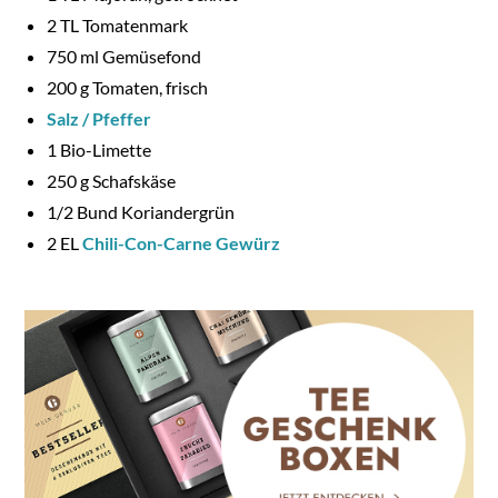
2
TL Tomatenmark
750
ml Gemüsefond
200
g Tomaten, frisch
Salz / Pfeffer
1
Bio-Limette
250
g Schafskäse
1/
2
Bund Koriandergrün
2
EL
Chili-Con-Carne Gewürz