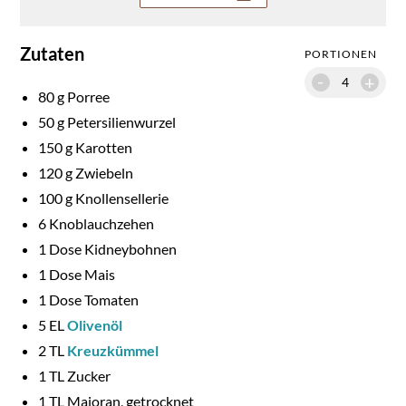
Zutaten
PORTIONEN
-
+
80
g Porree
50
g Petersilienwurzel
150
g Karotten
120
g Zwiebeln
100
g Knollensellerie
6
Knoblauchzehen
1
Dose Kidneybohnen
1
Dose Mais
1
Dose Tomaten
5
EL
Olivenöl
2
TL
Kreuzkümmel
1
TL Zucker
1
TL Majoran, getrocknet