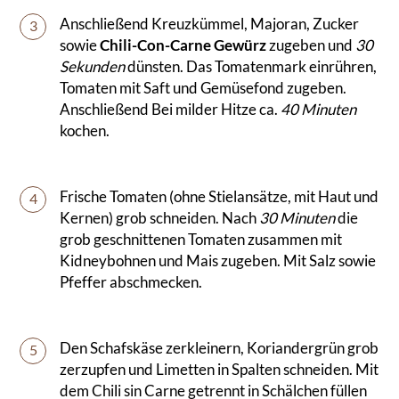
Anschließend Kreuzkümmel, Majoran, Zucker
3
sowie
Chili-Con-Carne Gewürz
zugeben und
30
Sekunden
dünsten. Das Tomatenmark einrühren,
Tomaten mit Saft und Gemüsefond zugeben.
Anschließend Bei milder Hitze ca.
40 Minuten
kochen.
Frische Tomaten (ohne Stielansätze, mit Haut und
4
Kernen) grob schneiden. Nach
30 Minuten
die
grob geschnittenen Tomaten zusammen mit
Kidneybohnen und Mais zugeben. Mit Salz sowie
Pfeffer abschmecken.
Den Schafskäse zerkleinern, Koriandergrün grob
5
zerzupfen und Limetten in Spalten schneiden. Mit
dem Chili sin Carne getrennt in Schälchen füllen