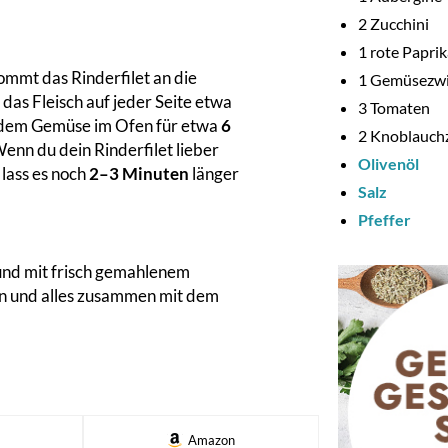
2
Zucchini
1
rote Papri
ommt das Rinderfilet an die
1
Gemüsezwi
das Fleisch auf jeder Seite etwa
3
Tomaten
 dem Gemüse im Ofen für etwa
6
2
Knoblauch
Wenn du dein Rinderfilet lieber
Olivenöl
 lass es noch
2–3 Minuten
länger
Salz
Pfeffer
und mit frisch gemahlenem
n und alles zusammen mit dem
Amazon