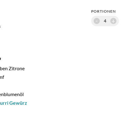
PORTIONEN
-
+
s
p
lben Zitrone
nf
enblumenöl
urri Gewürz