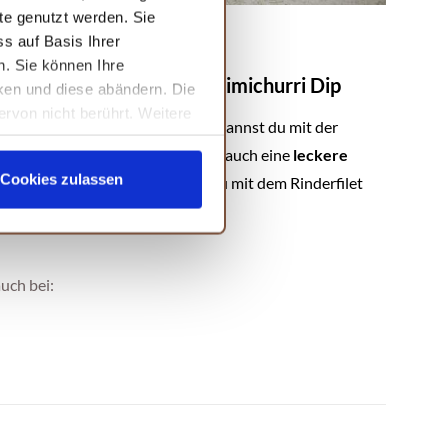
te genutzt werden. Sie
s auf Basis Ihrer
n. Sie können Ihre
Milde Alternative zum Chimichurri Dip
cken und diese abändern. Die
ervon nicht berührt. Weitere
Alternativ zum Chimichurri Dip kannst du mit der
Chimichurri Gewürzzubereitung auch eine
leckere
Cookies zulassen
Kräuterbutter
zubereiten, die du mit dem Rinderfilet
servierst.
uch bei: