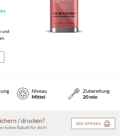
ürz
n und
ir.
tung
Niveau
Zubereitung
Mittel
20 min
ichern / drucken?
PDF ÖFFNEN
nen tollen Rabatt für dich!