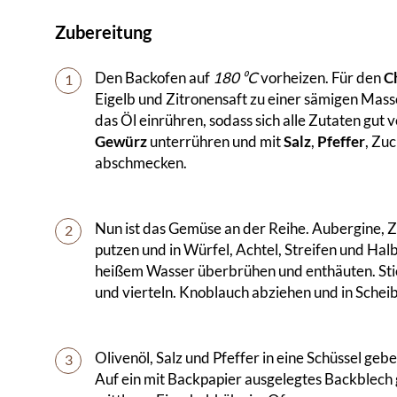
Zubereitung
Den Backofen auf
180 ⁰C
vorheizen. Für den
C
1
Eigelb und Zitronensaft zu einer sämigen Mas
das Öl einrühren, sodass sich alle Zutaten gut
Gewürz
unterrühren und mit
Salz
,
Pfeffer
, Zu
abschmecken.
Nun ist das Gemüse an der Reihe. Aubergine, Z
2
putzen und in Würfel, Achtel, Streifen und H
heißem Wasser überbrühen und enthäuten. Sti
und vierteln. Knoblauch abziehen und in Schei
Olivenöl, Salz und Pfeffer in eine Schüssel g
3
Auf ein mit Backpapier ausgelegtes Backblec