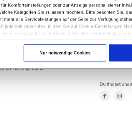
ür Komforteinstellungen oder zur Anzeige personalisierter Inhal
elche Kategorien Sie zulassen möchten. Bitte beachten Sie, das
t mehr alle Serviceleistungen auf der Seite zur Verfügung stehe
ich jederzeit widerrufen, in dem Sie auf Cookie-Einstellungen kli
d mediterranem Gemüse empfehlen
der Einwilligung bis zum Widerruf erfolgten Verarbeitung wird hi
t du auch noch den letzten Rest des
unseren
Datenschutzhinweisen.
iterrane Note
ein wenig betonen
Nur notwendige Cookies
e unser umfangreiches
Du findest uns a