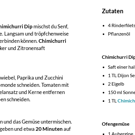
Zutaten
4
Rinderfilet
himichurri Dip
mischst du Senf,
se. Langsam und tröpfchenweise
Pflanzenöl
 verbinden können.
Chimichurri
cker und Zitronensaft
Chimichurri Di
Saft einer ha
1
TL Dijon Se
wiebel, Paprika und Zucchini
2
Eigelb
albmonde schneiden. Tomaten mit
elansatz und Kerne entfernen
150
ml Sonn
ben schneiden.
1
TL
Chimich
eben und das Gemüse untermischen.
Ofengemüse
h geben und etwa
20 Minuten
auf
1
Aubergine