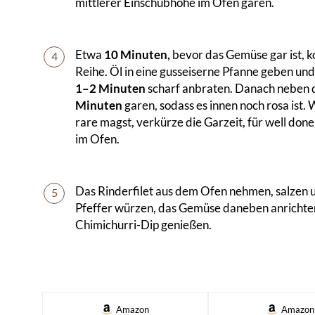
mittlerer Einschubhöhe im Ofen garen.
Etwa
10 Minuten,
bevor das Gemüse gar ist, k
4
Reihe. Öl in eine gusseiserne Pfanne geben und 
1–2 Minuten
scharf anbraten. Danach neben
Minuten
garen, sodass es innen noch rosa ist. 
rare magst, verkürze die Garzeit, für well done
im Ofen.
Das Rinderfilet aus dem Ofen nehmen, salzen 
5
Pfeffer würzen, das Gemüse daneben anrichte
Chimichurri-Dip genießen.
Amazon
Amazon