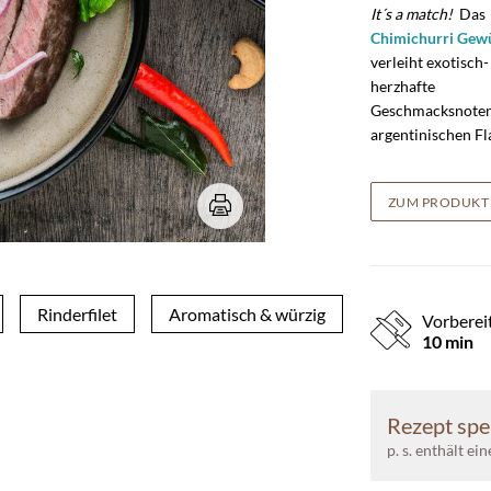
It´s a match!
Das
Chimichurri Gew
verleiht exotisch-
herzhafte
Geschmacksnote
argentinischen Fla
ZUM PRODUKT
Rinderfilet
Aromatisch & würzig
Vorberei
10 min
Rezept spe
p. s. enthält ei