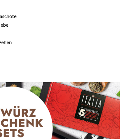
kaschote
ebel
zehen