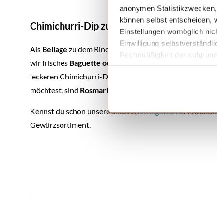
anonymen Statistikzwecken, f
können selbst entscheiden, w
Chimichurri-Dip zum Barbecue
Einstellungen womöglich nich
Einwilligung selbstverständl
Als
Beilage
zu dem Rinderfilet mit Chimichurri-Dip un
Rechtmäßigkeit der aufgrund 
wir frisches
Baguette oder Fladenbrot,
denn damit kanns
Informationen finden Sie in 
leckeren Chimichurri-Dips aufnehmen. Wenn du die
med
möchtest, sind
Rosmarinkartoffeln
gut geeignet.
Kennst du schon unsere anderen
Grillgewürze
? Entdeck
Gewürzsortiment.