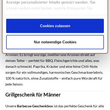
Anzeige personalisierter Inhalte genutzt werden. Sie
Unser
Bruschetta-Gewürz
bringt mediterranes Flair auf den
können selbst entscheiden, welche Kategorien Sie
Grill! Die würzige Mischung aus getrockneten Tomaten,
zulassen möchten. Bitte beachten Sie, dass auf Basis
Knoblauch und Kräutern verwandelt knuspriges Brot in eine
Ihrer Einstellungen womöglich nicht mehr alle
köstliche Beilage. Ob pur, mit frischen Tomaten oder als Topping
Serviceleistungen auf der Seite zur Verfügung stehen.
Cookies zulassen
– einfach zubereiten und den Grillgenuss abrunden!
Sie können Ihre Einwilligung selbstverständlich jederzeit
widerrufen, in dem Sie auf Cookie-Einstellungen klicken
Grillgewürz gemahlen: Würzige Geschmacksnoten
Nur notwendige Cookies
und diese abändern. Die Rechtmäßigkeit der aufgrund
Das
Grillgewürz gemahlen
überzeugt durch würzig-pikante
der Einwilligung bis zum Widerruf erfolgten Verarbeitung
Aromen: Es bringt würzige, mediterrane Aromen direkt auf
wird hiervon nicht berührt. Weitere Informationen finden
deinen Teller – perfekt für BBQ, Fleischgerichte und alles, was
Sie in unseren
Datenschutzhinweisen.
danach schmeckt. Paprika, Kräuter und eine feine Chili-Note
sorgen für ein vollmundiges, harmonisches Geschmackserlebnis.
100 % natürlich, ohne Zusatzstoffe – einfach pure Würzkraft für
jede Saison.
Grillgeschenk für Männer
Unsere
Barbecue Geschenkbox
ist das perfekte Geschenk für alle