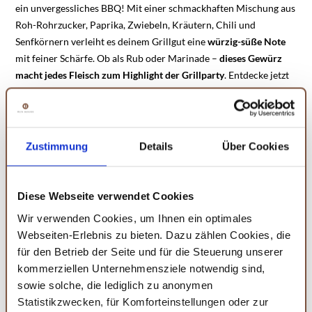
ein unvergessliches BBQ! Mit einer schmackhaften Mischung aus
Roh-Rohrzucker, Paprika, Zwiebeln, Kräutern, Chili und
Senfkörnern verleiht es deinem Grillgut eine
würzig-süße Note
mit feiner Schärfe. Ob als Rub oder Marinade –
dieses Gewürz
macht jedes Fleisch zum Highlight der Grillparty
. Entdecke jetzt
die perfekte Kombination aus Geschmack und Gesundheit für
dein BBQ!
Fetakäse Gewürz: Der feine Grillgenuss für Vegetarier
Zustimmung
Details
Über Cookies
Mit unserem aromatischen
Fetakäse-Gewürz
wird jede
vegetarische Grillparty zum Highlight. Die fein abgestimmte
Diese Webseite verwendet Cookies
Mischung aus mediterranen Kräutern und Gewürzen verleiht
Fetakäse, Gemüse und Co. ein unwiderstehliches Aroma – ideal
Wir verwenden Cookies, um Ihnen ein optimales
zum Grillen, Überbacken oder Verfeinern von Gerichten. Einfach
Webseiten-Erlebnis zu bieten. Dazu zählen Cookies, die
ausprobieren und genießen!
für den Betrieb der Seite und für die Steuerung unserer
kommerziellen Unternehmensziele notwendig sind,
Bruschetta Gewürz: Bruschetta - die perfekte Grill
sowie solche, die lediglich zu anonymen
Beilage!
Statistikzwecken, für Komforteinstellungen oder zur