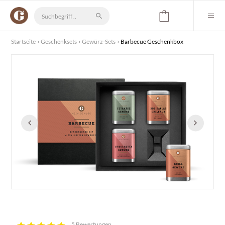
Startseite
Geschenksets
Gewürz-Sets
Barbecue Geschenkbox
5 Bewertungen