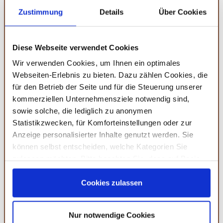
Zustimmung
Details
Über Cookies
Was passt zu Würstchen im Schlafrock?
Diese Webseite verwendet Cookies
Zu Würstchen im Schlafrock passen verschiedene Saucen,
Wir verwenden Cookies, um Ihnen ein optimales
wie zum Beispiel Ketchup, Senf oder Mayonnaise. Beilagen,
Webseiten-Erlebnis zu bieten. Dazu zählen Cookies, die
die gut zu Würstchen im Schlafrock passen, sind zum
für den Betrieb der Seite und für die Steuerung unserer
Beispiel Gemüse-Sticks, Kartoffeln oder Salate.
kommerziellen Unternehmensziele notwendig sind,
sowie solche, die lediglich zu anonymen
Weitere gruselige Snacks für die Halloween-
Statistikzwecken, für Komforteinstellungen oder zur
Anzeige personalisierter Inhalte genutzt werden. Sie
Party
können selbst entscheiden, welche Kategorien Sie
zulassen möchten. Bitte beachten Sie, dass auf Basis
Bist du auf der Suche nach weiteren Snacks für deine
Ihrer Einstellungen womöglich nicht mehr alle
Halloween Party? In unserem Magazinbeitrag
Gruselige
Serviceleistungen auf der Seite zur Verfügung stehen.
Cookies zulassen
Snacks für die Halloween-Party
findest du weitere
Sie können Ihre Einwilligung selbstverständlich jederzeit
Anregungen für süße und deftige Snacks.
widerrufen, in dem Sie auf Cookie-Einstellungen klicken
Nur notwendige Cookies
und diese abändern. Die Rechtmäßigkeit der aufgrund