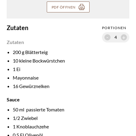
PDF ÖFFNEN
Zutaten
PORTIONEN
-
+
Zutaten
200
g Blätterteig
10
kleine Bockwürstchen
1
Ei
Mayonnaise
16
Gewürznelken
Sauce
50
ml passierte Tomaten
1/
2
Zwiebel
1
Knoblauchzehe
0.5
El Olivenöl