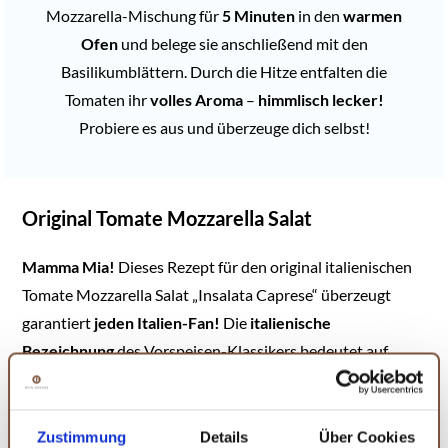
Mozzarella-Mischung für
5 Minuten
in den
warmen
Ofen
und belege sie anschließend mit den
Basilikumblättern. Durch die Hitze entfalten die
Tomaten ihr
volles Aroma
–
himmlisch lecker!
Probiere es aus und überzeuge dich selbst!
Original Tomate Mozzarella Salat
Mamma Mia!
Dieses Rezept für den original italienischen
Tomate Mozzarella Salat „Insalata Caprese“ überzeugt
garantiert
jeden Italien-Fan!
Die
italienische
Bezeichnung
des Vorspeisen-Klassikers bedeutet auf
Deutsch übrigens so viel wie
„Salat aus Capri“.
Die Farben
der roten Tomate, des grünen Basilikums sowie des weißen
Büffel-Mozzarellas symbolisieren übrigens die
Farben der
Zustimmung
Details
Über Cookies