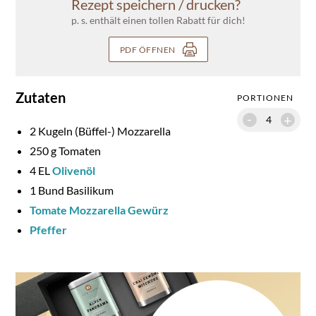
Rezept speichern / drucken?
p. s. enthält einen tollen Rabatt für dich!
PDF ÖFFNEN
Zutaten
PORTIONEN
-
+
2
Kugeln (Büffel-) Mozzarella
250
g Tomaten
4
EL
Olivenöl
1
Bund Basilikum
Tomate Mozzarella Gewürz
Pfeffer