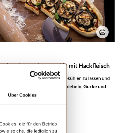
Zubereitungstipp für Pide mit Hackfleisch
Eine
Variante
ist, die Pide kurz abkühlen zu lassen und
dann mit frischem
Krautsalat, Zwiebeln, Gurke und
Tomate
zu belegen.
Über Cookies
uch bei:
ookies, die für den Betrieb
ie solche, die lediglich zu