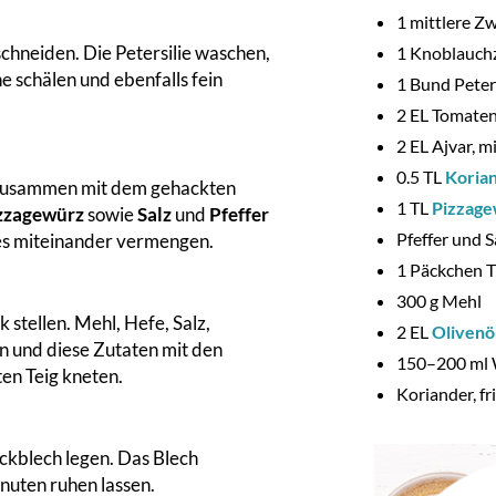
1
mittlere Zw
chneiden. Die Petersilie waschen,
1
Knoblauch
 schälen und ebenfalls fein
1
Bund Peters
2
EL Tomate
2
EL Ajvar, m
0.5
TL
Koria
 zusammen mit dem gehackten
1
TL
Pizzag
zzagewürz
sowie
Salz
und
Pfeffer
Pfeffer und S
les miteinander vermengen.
1
Päckchen T
300
g Mehl
stellen. Mehl, Hefe, Salz,
2
EL
Olivenö
n und diese Zutaten mit den
150–
200
ml 
en Teig kneten.
Koriander
,
fr
ackblech legen. Das Blech
nuten ruhen lassen.