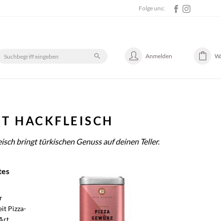
Folge uns:
Anmelden
W
IT HACKFLEISCH
isch bringt türkischen Genuss auf deinen Teller.
tes
r
it Pizza-
Art