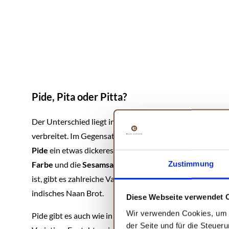
Pide, Pita oder Pitta?
Der Unterschied liegt in der Herkunft.
Pita
ist in Griech
verbreitet. Im Gegensatz zum griechischen Pita oder de
Pide
ein etwas dickeres Fladenbrot aus Hefeteig und zei
Zustimmung
Farbe
und die
Sesamsamen
auf dem Teig aus. Da Fladen
ist, gibt es zahlreiche Varianten von Pide und Pita übe
indisches Naan Brot.
Diese Webseite verwendet 
Wir verwenden Cookies, um I
Pide gibt es auch wie in unserem
Rezept Pide mit Hackf
der Seite und für die Steuer