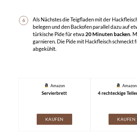
Als Nächstes die Teigfladen mit der Hackfleis
6
belegen und den Backofen parallel dazu auf e
türkische Pide für etwa
20 Minuten backen
. 
garnieren. Die Pide mit Hackfleisch schmeckt 
abgekühlt.
Amazon
Amazon
Servierbrett
4 rechteckige Telle
KAUFEN
KAUFEN