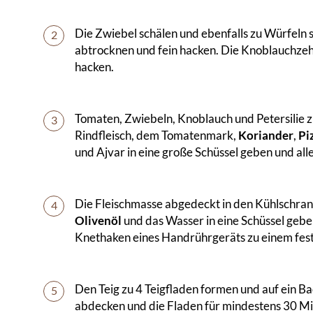
Die Zwiebel schälen und ebenfalls zu Würfeln s
2
abtrocknen und fein hacken. Die Knoblauchzehe
hacken.
Tomaten, Zwiebeln, Knoblauch und Petersilie
3
Rindfleisch, dem Tomatenmark,
Koriander
,
Pi
und Ajvar in eine große Schüssel geben und al
Die Fleischmasse abgedeckt in den Kühlschrank 
4
Olivenöl
und das Wasser in eine Schüssel gebe
Knethaken eines Handrührgeräts zu einem fest
Den Teig zu 4 Teigfladen formen und auf ein B
5
abdecken und die Fladen für mindestens 30 Mi