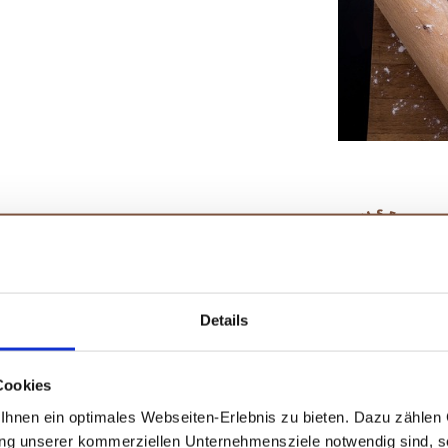
enland sowie im Nahen Osten weit
m
italienischen Pitta
ist das
türkische
chnet sich durch seine
goldgelbe
Details
brot die weltweit älteste Brotform
r marokkanisches Batbout oder
Cookies
Du findest uns a
hnen ein optimales Webseiten-Erlebnis zu bieten. Dazu zählen C
leisch
als gefüllte Fladenbrot-
ung unserer kommerziellen Unternehmensziele notwendig sind, sow