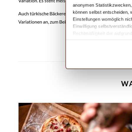
Variation. Es steht meist auf jedem türkischen Restauran
anonymen Statistikzwecken, f
können selbst entscheiden, w
Auch türkische Bäckereien bieten die zu
Schiffchen
gefo
Einstellungen womöglich nich
Variationen an, zum Beispiel mit Hackfleisch, mit Käse, S
Einwilligung selbstverständl
Rechtmäßigkeit der aufgrund 
Informationen finden Sie in 
WA