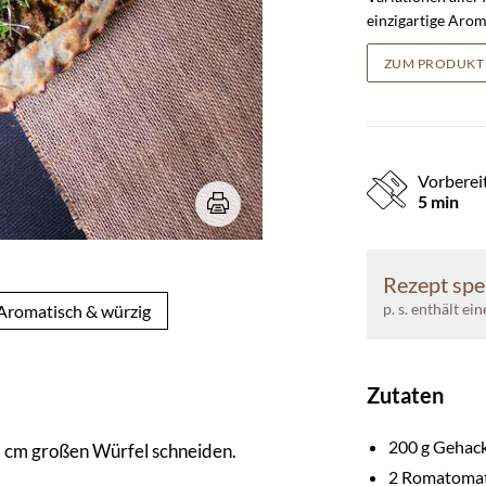
einzigartige Aro
ZUM PRODUKT
Vorberei
5 min
Rezept spe
p. s. enthält ei
Aromatisch & würzig
Zutaten
200
g Gehack
1 cm großen Würfel schneiden.
2
Romatoma