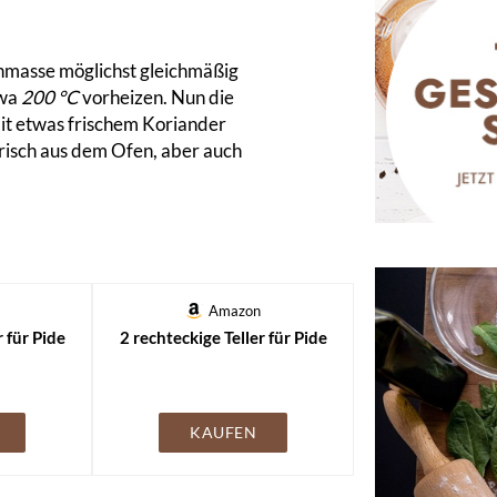
chmasse möglichst gleichmäßig
twa
200 °C
vorheizen. Nun die
Mit etwas frischem Koriander
frisch aus dem Ofen, aber auch
Amazon
r für Pide
2 rechteckige Teller für Pide
KAUFEN