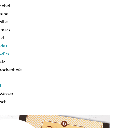
iebel
zehe
ilie
nmark
ild
nder
ewürz
alz
rockenhefe
l
Wasser
isch