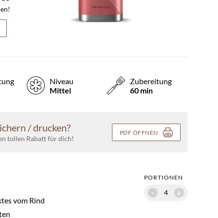
men!
tung
Niveau
Zubereitung
Mittel
60 min
ichern / drucken?
PDF ÖFFNEN
nen tollen Rabatt für dich!
PORTIONEN
-
+
tes vom Rind
ten