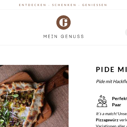
ENTDECKEN · SCHENKEN · GENIESSEN
PIDE M
Pide mit Hackfle
Perfek
Paar
It´s a match!
Unse
Pizzagewürz
verle
Variationen aller 