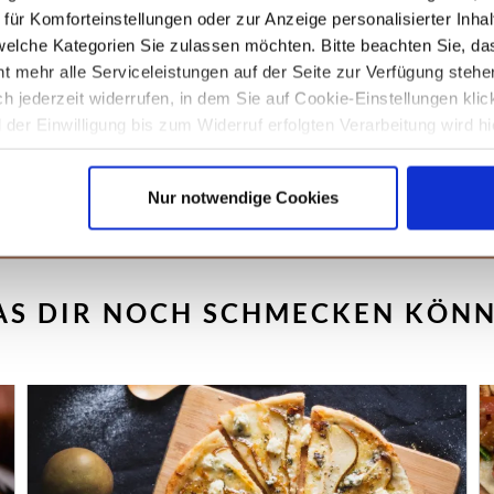
t oder Imbiss auf der Speisekarte.
ür Komforteinstellungen oder zur Anzeige personalisierter Inhal
elche Kategorien Sie zulassen möchten. Bitte beachten Sie, das
rmten Pide in zahlreichen
t mehr alle Serviceleistungen auf der Seite zur Verfügung stehe
alami oder Spinat gefüllt.
ich jederzeit widerrufen, in dem Sie auf Cookie-Einstellungen kli
der Einwilligung bis zum Widerruf erfolgten Verarbeitung wird hi
unseren
Datenschutzhinweisen.
Nur notwendige Cookies
S DIR NOCH SCHMECKEN KÖN