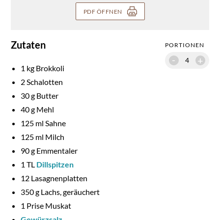
PDF ÖFFNEN
Zutaten
PORTIONEN
-
+
1
kg Brokkoli
2
Schalotten
30
g Butter
40
g Mehl
125
ml Sahne
125
ml Milch
90
g Emmentaler
1
TL
Dillspitzen
12
Lasagnenplatten
350
g Lachs, geräuchert
1
Prise Muskat
Gewürzsalz