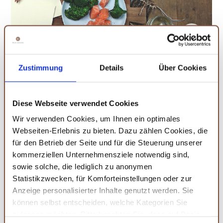
Zustimmung
Details
Über Cookies
Der richtige Lachs für die Lachslasagne
Diese Webseite verwendet Cookies
Wir verwenden Cookies, um Ihnen ein optimales
Lachs ist ein wahrer
Nährstoff-Lieferant
und aus der
Webseiten-Erlebnis zu bieten. Dazu zählen Cookies, die
Küche eines jeden Fisch-Liebhaber nicht mehr
für den Betrieb der Seite und für die Steuerung unserer
wegzudenken!
kommerziellen Unternehmensziele notwendig sind,
sowie solche, die lediglich zu anonymen
Die im Lachs enthaltenen
wertvollen Omega 3 Fettsäuren
Statistikzwecken, für Komforteinstellungen oder zur
versorgen deine Nervenzellen im Hirn mit ausreichend
Anzeige personalisierter Inhalte genutzt werden. Sie
Power
und hält dein Herz gesund. Jedoch solltest du beim
können selbst entscheiden, welche Kategorien Sie
zulassen möchten. Bitte beachten Sie, dass auf Basis
Kauf des Nobelfisches unbedingt darauf achten, dass