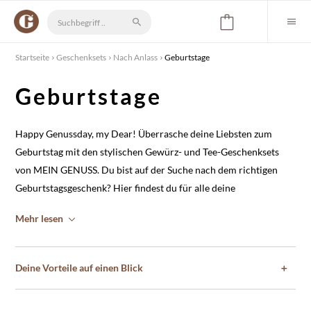
Startseite
Geschenksets
Nach Anlass
Geburtstage
Geburtstage
Happy Genussday, my Dear! Überrasche deine Liebsten zum
Geburtstag mit den stylischen Gewürz- und Tee-Geschenksets
von
MEIN GENUSS
. Du bist auf der Suche nach dem richtigen
Geburtstagsgeschenk? Hier findest du für alle deine
Lieblingsmenschen eine exklusive Auswahl an Geschenkideen.
Mehr lesen
Mit unser bunten
Alles Gute Geschenkbox Gewürze
zauberst du
dem Geburtstagskind garantiert ein Lächeln auf die Lippen!
Deine Vorteile auf einen Blick
＋