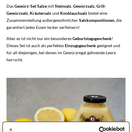
Das
Gewürz
-
Set
Salze
mit
Steinsalz
,
Gewürzsalz
,
Grill
-
Gewürzsalz
,
Kräutersalz
und
Knoblauchsalz
bietet eine
Zusammenstellung außergewöhnlicher
Salzkompositionen
, die
garantiert jedes Essen lecker verfeinern!
Aber es ist nicht nur ein besonderes
Geburtstagsgeschenk
!
Dieses Set ist auch als perfektes
Einzugsgeschenk
geeignet und
für all diejenigen, bei denen im Gewürzregal gähnende Leere
herrscht.