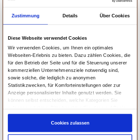
Zustimmung
Details
Über Cookies
Diese Webseite verwendet Cookies
Wir verwenden Cookies, um Ihnen ein optimales
Webseiten-Erlebnis zu bieten. Dazu zählen Cookies, die
für den Betrieb der Seite und für die Steuerung unserer
kommerziellen Unternehmensziele notwendig sind,
sowie solche, die lediglich zu anonymen
Statistikzwecken, für Komforteinstellungen oder zur
Anzeige personalisierter Inhalte genutzt werden. Sie
können selbst entscheiden, welche Kategorien Sie
zulassen möchten. Bitte beachten Sie, dass auf Basis
Ihrer Einstellungen womöglich nicht mehr alle
Serviceleistungen auf der Seite zur Verfügung stehen.
Cookies zulassen
Wie finde ich das perfekte
Sie können Ihre Einwilligung selbstverständlich jederzeit
Geburtstagsgeschenk?
widerrufen, in dem Sie auf Cookie-Einstellungen klicken