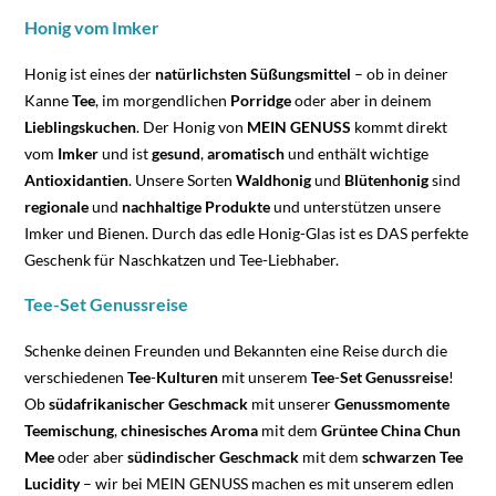
Honig vom Imker
Honig ist eines der
natürlichsten
Süßungsmittel
– ob in deiner
Kanne
Tee
, im morgendlichen
Porridge
oder aber in deinem
Lieblingskuchen
. Der Honig von
MEIN GENUSS
kommt direkt
vom
Imker
und ist
gesund
,
aromatisch
und enthält wichtige
Antioxidantien
. Unsere Sorten
Waldhonig
und
Blütenhonig
sind
regionale
und
nachhaltige
Produkte
und unterstützen unsere
Imker und Bienen. Durch das edle Honig-Glas ist es DAS perfekte
Geschenk für Naschkatzen und Tee-Liebhaber.
Tee-Set Genussreise
Schenke deinen Freunden und Bekannten eine Reise durch die
verschiedenen
Tee
-
Kulturen
mit unserem
Tee
-
Set
Genussreise
!
Ob
südafrikanischer
Geschmack
mit unserer
Genussmomente
Teemischung
,
chinesisches
Aroma
mit dem
Grüntee
China
Chun
Mee
oder aber
südindischer
Geschmack
mit dem
schwarzen
Tee
Lucidity
– wir bei MEIN GENUSS machen es mit unserem edlen