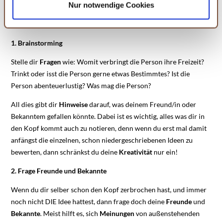
Nur notwendige Cookies
und diese abändern. Die Rechtmäßigkeit der aufgrund
Ein paar
Tipps
und
Tricks
, die es dir erleichtern das richtige
der Einwilligung bis zum Widerruf erfolgten Verarbeitung
Geschenk zu finden:
wird hiervon nicht berührt. Weitere Informationen finden
1. Brainstorming
Sie in unseren
Datenschutzhinweisen.
Stelle dir
Fragen
wie: Womit verbringt die Person ihre Freizeit?
Trinkt oder isst die Person gerne etwas Bestimmtes? Ist die
Person abenteuerlustig? Was mag die Person?
All dies gibt dir
Hinweise
darauf, was deinem Freund/in oder
Bekanntem gefallen könnte. Dabei ist es wichtig, alles was dir in
den Kopf kommt auch zu notieren, denn wenn du erst mal damit
anfängst die einzelnen, schon niedergeschriebenen Ideen zu
bewerten, dann schränkst du deine
Kreativität
nur ein!
2. Frage Freunde und Bekannte
Wenn du dir selber schon den Kopf zerbrochen hast, und immer
noch nicht DIE Idee hattest, dann frage doch deine
Freunde
und
Bekannte
. Meist hilft es, sich
Meinungen
von außenstehenden