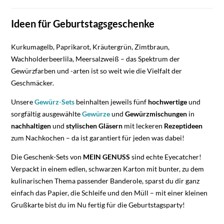
Ideen für Geburtstagsgeschenke
Kurkumagelb, Paprikarot, Kräutergrün, Zimtbraun,
Wachholderbeerlila, Meersalzweiß – das Spektrum der
Gewürzfarben und -arten ist so weit wie die Vielfalt der
Geschmäcker.
Unsere
Gewürz
-
Sets
beinhalten jeweils fünf
hochwertige
und
sorgfältig ausgewählte
Gewürze
und
Gewürzmischungen
in
nachhaltigen
und
stylischen
Gläsern
mit leckeren
Rezeptideen
zum Nachkochen – da ist garantiert für jeden was dabei!
Die Geschenk-Sets von
MEIN GENUSS
sind echte Eyecatcher!
Verpackt in einem edlen, schwarzen Karton mit bunter, zu dem
kulinarischen Thema passender Banderole, sparst du dir ganz
einfach das Papier, die Schleife und den Müll – mit einer kleinen
Grußkarte bist du im Nu fertig für die Geburtstagsparty!