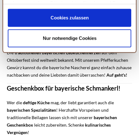
zulassen möchten. Bitte beachten Sie, dass auf Basis
bayerischen Küche
! Ob für Brotzeit, Salate, Suppen oder als
Ihrer Einstellungen womöglich nicht mehr alle
Topping für frische Butterbrote – dieses vielseitige Kraut bringt
Serviceleistungen auf der Seite zur Verfügung stehen.
Cookies zulassen
den authentischen Geschmack Bayerns auf den Teller.
Natürlich,
Sie können Ihre Einwilligung selbstverständlich jederzeit
aromatisch, unverzichtbar!
widerrufen, in dem Sie auf Cookie-Einstellungen klicken
Nur notwendige Cookies
Pfefferkuchen Gewürz:
Bayerisches Lebkuchenherz
und diese abändern. Die Rechtmäßigkeit der aufgrund
der Einwilligung bis zum Widerruf erfolgten Verarbeitung
Die
traditionellen bayerischen Lebkuchenherzen
auf dem
wird hiervon nicht berührt. Weitere Informationen finden
Oktoberfest sind weltweit bekannt. Mit unserem Pfefferkuchen
Sie in unseren
Datenschutzhinweisen.
Gewürz kannst du die bayerische Nascherei ganz einfach zuhause
nachbacken und deine Liebsten damit überraschen!
Auf geht's!
Geschenkbox für bayerische Schmankerl!
Wer die
deftige
Küche
mag, der liebt garantiert auch die
bayerischen
Spezialitäten
! Herzhafte Vorspeisen und
traditionelle Beilagen lassen sich mit unserer
bayerischen
Geschenkbox
leicht zubereiten. Schenke
kulinarisches
Vergnügen
!