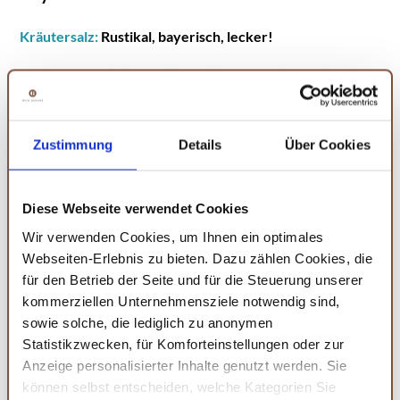
Kräutersalz:
Rustikal, bayerisch, lecker!
Unser Kräutersalz bringt volls Mund Aroma auf den Tisch: feines
Salz trifft auf Tomate, Rosmarin, Basilikum und a bisserl Dill – für a
g’schmackige, leicht mediterrane Note. Perfekt zu Brotzeit, Salaten,
Fisch oder einfach überall dort, wo’s a Prise Bayern sein darf.
Zustimmung
Details
Über Cookies
Wacholderbeeren:
Jetzt wird' wild!
Diese Webseite verwendet Cookies
Unsere Wacholderbeeren sind der perfekte Allrounder für die
bayerische Küche: Ganz oder fein gemahlen verleihen sie Wild,
Wir verwenden Cookies, um Ihnen ein optimales
dunklem Fleisch oder deftigen Schmankerln ihr unverwechselbar
Webseiten-Erlebnis zu bieten. Dazu zählen Cookies, die
herzhaft-süßlich-bitteres Aroma. Ob beim Mitkochen oder als
für den Betrieb der Seite und für die Steuerung unserer
feine Würze – mit Wacholder wird jedes Gericht zum echten
kommerziellen Unternehmensziele notwendig sind,
Genuss.
sowie solche, die lediglich zu anonymen
Statistikzwecken, für Komforteinstellungen oder zur
Schnittlauch geschnitten: Bayerisches Ur-Gewürz
Anzeige personalisierter Inhalte genutzt werden. Sie
können selbst entscheiden, welche Kategorien Sie
Fein geschnittener Schnittlauch – ein echter
Klassiker der