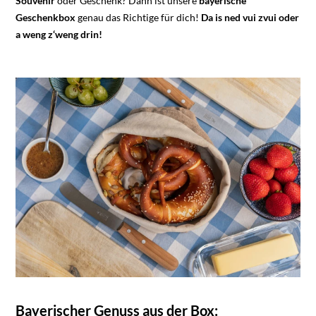
Souvenir
oder Geschenk? Dann ist unsere
bayerische
Geschenkbox
genau das Richtige für dich!
Da is ned vui zvui oder
a weng z‘weng drin!
Bayerischer Genuss aus der Box: