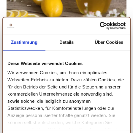
Zustimmung
Details
Über Cookies
Geschenkbox mit 4 Grüntee-Sorten
Green Apple Grüntee: Grüner Feinschmeckertee
Diese Webseite verwendet Cookies
Unser
Green Apple Tee
vereint feinsten japanischen Sencha mit
Wir verwenden Cookies, um Ihnen ein optimales
fruchtigen Apfelstücken, spritzigem Lemongras und einem Hauch
Webseiten-Erlebnis zu bieten. Dazu zählen Cookies, die
Ingwer – für ein erfrischendes, belebendes Geschmackserlebnis.
für den Betrieb der Seite und für die Steuerung unserer
Mild und zugleich anregend, fruchtig-süß und leicht herb bringt er
kommerziellen Unternehmensziele notwendig sind,
das volle Aromenspektrum in deine Tasse – natürlich ganz ohne
sowie solche, die lediglich zu anonymen
künstliche Zusätze.
Statistikzwecken, für Komforteinstellungen oder zur
Anzeige personalisierter Inhalte genutzt werden. Sie
China Genmaicha Grüntee: Höchster Teegenuss!
können selbst entscheiden, welche Kategorien Sie
zulassen möchten. Bitte beachten Sie, dass auf Basis
Grüntee mit gepufftem und geröstetem braunem Naturreis?