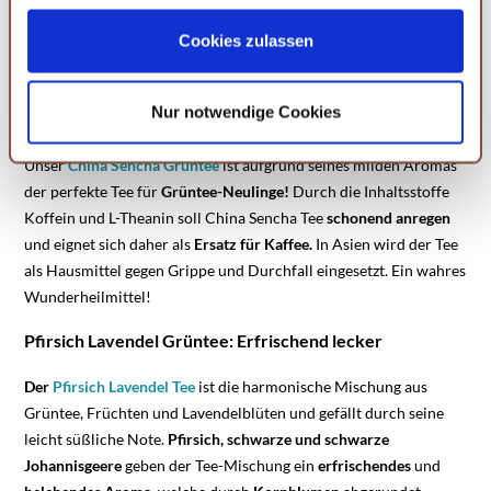
Ihrer Einstellungen womöglich nicht mehr alle
Richtig gelesen! Die malzig-warme, an Kaffeegenuss erinnernde
Serviceleistungen auf der Seite zur Verfügung stehen.
Cookies zulassen
Note, macht den
China Genmaicha Grüntee
so besonders –
Sie können Ihre Einwilligung selbstverständlich jederzeit
überzeuge dich selbst!
widerrufen, in dem Sie auf Cookie-Einstellungen klicken
Nur notwendige Cookies
China Sencha: Perfekt für Einsteiger
und diese abändern. Die Rechtmäßigkeit der aufgrund
der Einwilligung bis zum Widerruf erfolgten Verarbeitung
Unser
China Sencha Grüntee
ist aufgrund seines milden Aromas
wird hiervon nicht berührt. Weitere Informationen finden
der perfekte Tee für
Grüntee-Neulinge!
Durch die Inhaltsstoffe
Sie in unseren
Datenschutzhinweisen.
Koffein und L-Theanin soll China Sencha Tee
schonend anregen
und eignet sich daher als
Ersatz für Kaffee.
In Asien wird der Tee
als Hausmittel gegen Grippe und Durchfall eingesetzt. Ein wahres
Wunderheilmittel!
Pfirsich Lavendel Grüntee: Erfrischend lecker
Der
Pfirsich Lavendel Tee
ist die harmonische Mischung aus
Grüntee, Früchten und Lavendelblüten und gefällt durch seine
leicht süßliche Note.
Pfirsich, schwarze und schwarze
Johannisgeere
geben der Tee-Mischung ein
erfrischendes
und