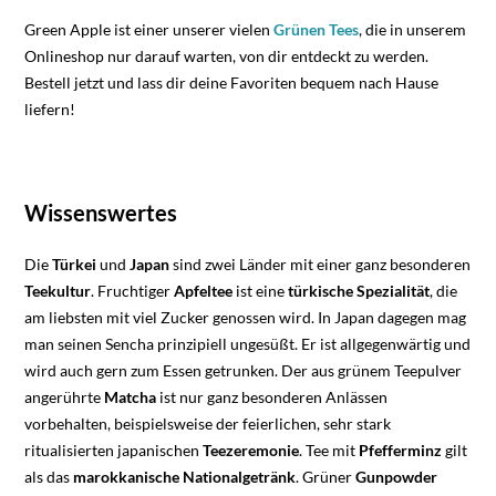
Green Apple ist einer unserer vielen
Grünen Tees
, die in unserem
Onlineshop nur darauf warten, von dir entdeckt zu werden.
Bestell jetzt und lass dir deine Favoriten bequem nach Hause
liefern!
Wissenswertes
Die
Türkei
und
Japan
sind zwei Länder mit einer ganz besonderen
Teekultur
. Fruchtiger
Apfeltee
ist eine
türkische
Spezialität
, die
am liebsten mit viel Zucker genossen wird. In Japan dagegen mag
man seinen Sencha prinzipiell ungesüßt. Er ist allgegenwärtig und
wird auch gern zum Essen getrunken. Der aus grünem Teepulver
angerührte
Matcha
ist nur ganz besonderen Anlässen
vorbehalten, beispielsweise der feierlichen, sehr stark
ritualisierten japanischen
Teezeremonie
. Tee mit
Pfefferminz
gilt
als das
marokkanische
Nationalgetränk
. Grüner
Gunpowder