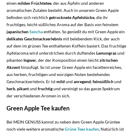
einen
milden
Früchtetee
, der aus Äpfeln und anderen
aromatischen Zutaten besteht. Auch in unserem Green Apple
befinden sich reichlich
getrocknete
Apfelstücke
, die ihr
fruchtiges, leicht süßliches Aroma auf der Basis von feinstem
japanischen
Sencha
entfalten. So genießt du mit Green Apple ein
delikates
Geschmackserlebnis
mit belebendem Kick, der auch
auf dem im grünen Tee enthaltenen Koffein basiert. Das fruchtige
Apfelaroma wird unterstrichen durch duftendes
Lemongras
und
pikanten
Ingwer
, der der Komposition einen leicht
zitrischen
Akzent
hinzufügt. So ist unser Green Apple ein facettenreiches,
aus herben, fruchtigen und würzigen Noten bestehendes
Geschmackserlebnis. Er ist
mild
und
anregend
,
feinsüßlich
und
herb
,
pikant
und
fruchtig
und vereinigt so das ganze Spektrum
der verschiedenen Aromen in sich.
Green Apple Tee kaufen
Bei MEIN GENUSS kannst zu neben dem Green Apple Grüntee
noch viele weitere aromatische
Grüne Tees kaufen
.
Natürlich ist