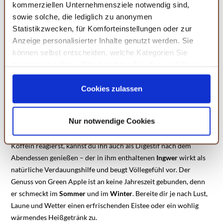
kommerziellen Unternehmensziele notwendig sind,
sowie solche, die lediglich zu anonymen
Statistikzwecken, für Komforteinstellungen oder zur
Verwendung von Green Apple
Anzeige personalisierter Inhalte genutzt werden. Sie
können selbst entscheiden, welche Kategorien Sie
Unser
Green
Apple
ist vielseitig einsetzbar und immer bereit,
zulassen möchten. Bitte beachten Sie, dass auf Basis
wenn dir der Sinn nach einem kleinen
Energieschub
steht. Durch
Ihrer Einstellungen womöglich nicht mehr alle
das im
Sencha
enthaltene Koffein wirkt Green Apple als
sanfter
Serviceleistungen auf der Seite zur Verfügung stehen.
Cookies zulassen
Muntermacher
. Ersetze deinen Morgenkaffee doch mal durch
Sie können Ihre Einwilligung selbstverständlich jederzeit
eine belebende Tasse Green Apple. Auch über das
widerrufen, in dem Sie auf Cookie-Einstellungen klicken
Nur notwendige Cookies
Nachmittagstief hilft er dir mit seiner sanften Power hinweg und
und diese abändern. Die Rechtmäßigkeit der aufgrund
schenkt dir Energie. Wenn du nicht besonders empfindlich auf
der Einwilligung bis zum Widerruf erfolgten Verarbeitung
Koffein reagierst, kannst du ihn auch als Digestif nach dem
wird hiervon nicht berührt. Weitere Informationen finden
Abendessen genießen – der in ihm enthaltenen
Ingwer
wirkt als
Sie in unseren
Datenschutzhinweisen.
natürliche Verdauungshilfe und beugt Völlegefühl vor. Der
Genuss von Green Apple ist an keine Jahreszeit gebunden, denn
er schmeckt im
Sommer
und im
Winter
. Bereite dir je nach Lust,
Laune und Wetter einen erfrischenden Eistee oder ein wohlig
wärmendes Heißgetränk zu.