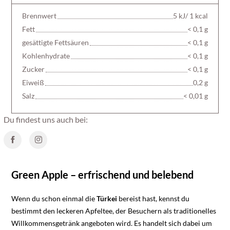
Brennwert
5 kJ/ 1 kcal
Fett
< 0,1 g
gesättigte Fettsäuren
< 0,1 g
Kohlenhydrate
< 0,1 g
Zucker
< 0,1 g
Eiweiß
0,2 g
Salz
< 0,01 g
Du findest uns auch bei:
Green Apple – erfrischend und belebend
Wenn du schon einmal die
Türkei
bereist hast, kennst du
bestimmt den leckeren Apfeltee, der Besuchern als traditionelles
Willkommensgetränk angeboten wird. Es handelt sich dabei um