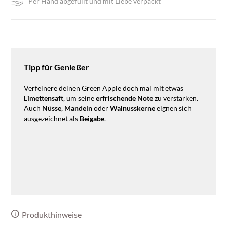
Per Hand abgefüllt und mit Liebe verpackt
Tipp für Genießer
Verfeinere deinen Green Apple doch mal mit etwas
Limettensaft
, um seine
erfrischende
Note
zu verstärken.
Auch
Nüsse
,
Mandeln
oder
Walnusskerne
eignen sich
ausgezeichnet als
Beigabe
.
Produkthinweise