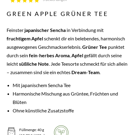
GREEN APPLE GRÜNER TEE
Feinster
japanischer
Sencha
in Verbindung mit
fruchtigem
Apfel
schenkt dir ein belebendes, harmonisch
ausgewogenes Geschmackserlebnis.
Grüner
Tee
punktet
durch sein
fein
-
herbes
Aroma
,
Apfel
gefällt durch seine
leicht
süßliche
Note
. Jede Teesorte schmeckt für sich allein
– zusammen sind sie ein echtes
Dream
-
Team
.
Mit japanischem Sencha Tee
Harmonische Mischung aus Grüntee, Früchten und
Blüten
Ohne künstliche Zusatzstoffe
Füllmenge: 40 g