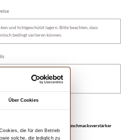
eise
ocken und lichtgeschützt lagern. Bitte beachten, dass
hnisch bedingt variieren können.
ls
 x 23 cm x 7,3 cm
7 g
Über Cookies
Ohne...
, Rosa Pfeffer,
Geschmacksverstärker
ookies, die für den Betrieb
Zitronenpfeffer
ie solche, die lediglich zu