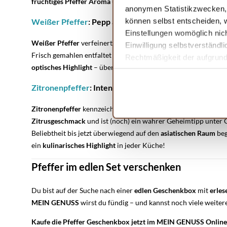
fruchtiges
Pfeffer Aroma
und ist im Vergleich zu den anderen 
anonymen Statistikzwecken, f
können selbst entscheiden, w
Weißer Pfeffer
: Pepp auf den Teller
Einstellungen womöglich nich
Weißer
Pfeffer
verfeinert mit
intensiver
Schärfe
besonders
he
Einwilligung selbstverständl
Frisch gemahlen entfaltet sich der volle Geschmack des Kornes
Rechtmäßigkeit der aufgrund 
optisches
Highlight
– über hellen Pasta-Gerichten, Salaten u
Informationen finden Sie in 
Zitronenpfeffer
: Intensive Schärfe mit Zitrusnote
Zitronenpfeffer
kennzeichnet sich durch seinen
süßlichen, un
Zitrusgeschmack
und ist (noch) ein wahrer Geheimtipp unter
Beliebtheit bis jetzt überwiegend auf den
asiatischen
Raum
beg
ein
kulinarisches
Highlight
in jeder Küche!
Pfeffer im edlen Set verschenken
Du bist auf der Suche nach einer
edlen
Geschenkbox
mit
erle
MEIN
GENUSS
wirst du fündig – und kannst noch viele weit
Kaufe die Pfeffer Geschenkbox jetzt im MEIN GENUSS Onlinesh