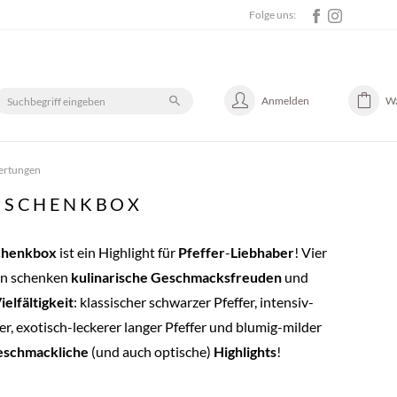
Folge uns:
Anmelden
W
ertungen
GESCHENKBOX
chenkbox
ist ein Highlight für
Pfeffer
-
Liebhaber
! Vier
ten schenken
kulinarische
Geschmacksfreuden
und
ielfältigkeit
: klassischer schwarzer Pfeffer, intensiv-
er, exotisch-leckerer langer Pfeffer und blumig-milder
eschmackliche
(und auch optische)
Highlights
!