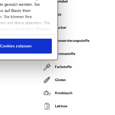
Zwiebel
te genutzt werden. Sie
s auf Basis Ihrer
Salz
n. Sie können Ihre
cken und diese abändern. Die
Zucker
ervon nicht berührt. Weitere
Konservierungsstoffe
Cookies zulassen
Aromastoffe
Farbstoffe
Gluten
Knoblauch
Laktose