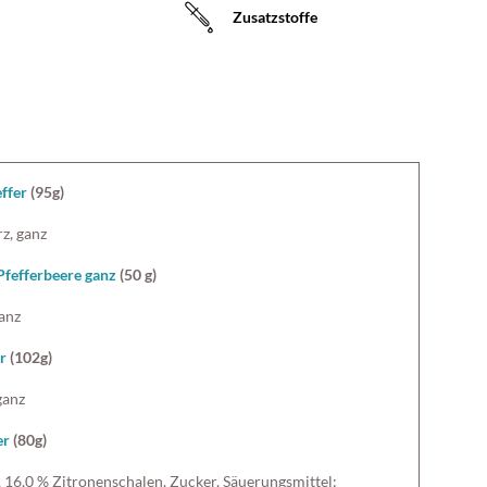
Zusatzstoffe
ffer
(95g)
z, ganz
Pfefferbeere ganz
(50 g)
ganz
r
(102g)
ganz
er
(80g)
, 16,0 % Zitronenschalen, Zucker, Säuerungsmittel: