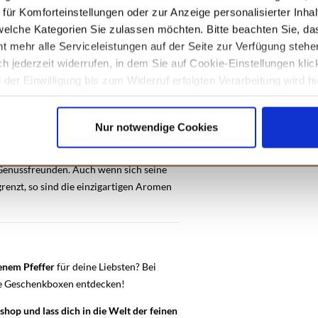
Pfeffersorten
süß-mild
im Geschmack.
ür Komforteinstellungen oder zur Anzeige personalisierter Inhal
elche Kategorien Sie zulassen möchten. Bitte beachten Sie, das
t mehr alle Serviceleistungen auf der Seite zur Verfügung stehe
lle
Gerichte
wie Saucen und Dressings.
ich jederzeit widerrufen, in dem Sie auf Cookie-Einstellungen kli
 und bildet ein
geschmackliches
sowie
der Einwilligung bis zum Widerruf erfolgten Verarbeitung wird hi
nd warm-würzigen Suppen.
unseren
Datenschutzhinweisen.
Nur notwendige Cookies
d säuerlich erfrischendem
 Genussfreunden. Auch wenn sich seine
renzt, so sind die einzigartigen Aromen
senem
Pfeffer
für deine Liebsten? Bei
ere Geschenkboxen entdecken!
op und lass dich in die Welt der feinen