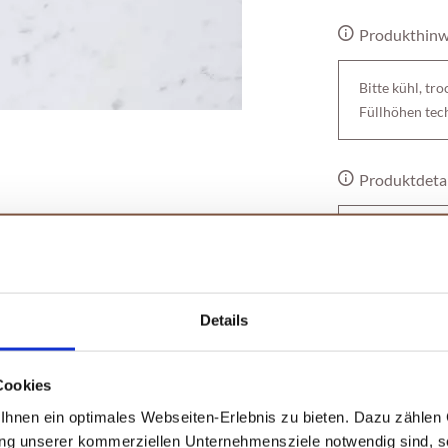
Produkthinw
Bitte kühl, tr
Füllhöhen tec
Produktdetai
Format: 23 cm
Q-Art
, scharfe
Curries
aus
Asien
,
Füllmenge: 33
ndet so vielfältige Verwendung in den
n
#must-have
in unserem
Pfeffer
Details
Mit...
Cookies
Schwarzer Pfeffer
erbaumes
gewonnen. Obwohl diese Sorte
hnen ein optimales Webseiten-Erlebnis zu bieten. Dazu zählen C
Weißer Pfeffer, 
re durch ein besonders
frisches
und
fein
-
ung unserer kommerziellen Unternehmensziele notwendig sind, sow