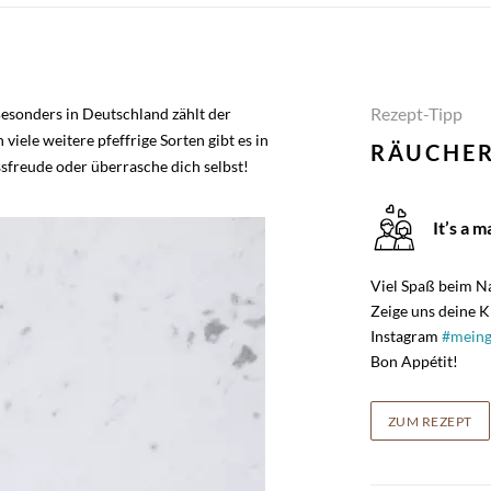
Rezept-Tipp
esonders in Deutschland zählt der
viele weitere pfeffrige Sorten gibt es in
RÄUCHER
freude oder überrasche dich selbst!
It’s a m
Viel Spaß beim N
Zeige uns deine K
Instagram
#meing
Bon Appétit!
ZUM REZEPT