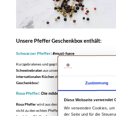
Unsere Pfeffer Geschenkbox enthält:
Schwarzer Pfeffer
: #must-have
Kurzgebratenes und gegrilltes Fleisch nach
amerikanischer
BB
Schweinebraten
aus unserem Heimatland – kaum ein Gewürz fi
internationalen
Küchen
der Welt wie der schwarze Pfeffer. Ei
Geschenkbox
!
Zustimmung
Rosa Pfeffer
: Die milde Pfeffer-Variante
Diese Webseite verwendet 
Rosa
Pfeffer
wird aus den
Früchten des brasilianischen Pfeff
Wir verwenden Cookies, um I
nicht zu den echten Pfefferbeeren zählt, beigeistert diese Bee
der Seite und für die Steuer