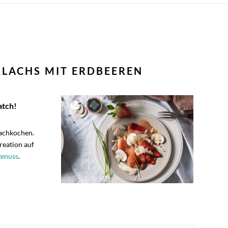
LACHS MIT ERDBEEREN
atch!
achkochen.
reation auf
enuss
.