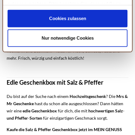
zulassen möchten. Bitte beachten Sie, dass auf Basis
Pfeffersorten ist unser Steinsalz ein wahrer
Allrounder
.
Ihrer Einstellungen womöglich nicht mehr alle
Kräutersalz: Mediterrane Aromen
Serviceleistungen auf der Seite zur Verfügung stehen.
Cookies zulassen
Sie können Ihre Einwilligung selbstverständlich jederzeit
Mit unserem
Kräutersalz
holen Sie sich den Geschmack des
widerrufen, in dem Sie auf Cookie-Einstellungen klicken
Mittelmeers auf den Tisch. Eine harmonische Mischung aus
Nur notwendige Cookies
und diese abändern. Die Rechtmäßigkeit der aufgrund
feinstem Salz und ausgewählten mediterranen Kräutern wie
der Einwilligung bis zum Widerruf erfolgten Verarbeitung
Rosmarin und Basilikum – ideal für Fisch, Gemüse, Pasta und
wird hiervon nicht berührt. Weitere Informationen finden
mehr. Frisch, würzig und einfach köstlich!
Sie in unseren
Datenschutzhinweisen.
Edle Geschenkbox mit Salz & Pfeffer
Du bist auf der Suche nach einem
Hochzeitsgeschenk
? Die
Mrs &
Mr
Geschenke
hast du schon alle ausgeschlossen? Dann hätten
wir eine
edle
Geschenkbox
für dich, die mit
hochwertigen
Salz
-
und
Pfeffer
-
Sorten
für einzigartigen Geschmack sorgt.
Kaufe die Salz & Pfeffer Geschenkbox jetzt im MEIN GENUSS