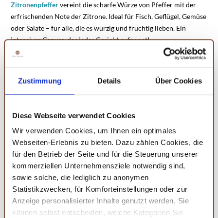
Zitronenpfeffer
vereint die scharfe Würze von Pfeffer mit der
erfrischenden Note der Zitrone. Ideal für Fisch, Geflügel, Gemüse
oder Salate – für alle, die es würzig und fruchtig lieben. Ein
intensiver Genuss, der jedes Gericht aufpeppt!
Rosa Pfeffer: Farbenfrohe Pfeffervielfalt
Unser
Rosa Pfeffer
bringt nicht nur Farbe auf den Teller, sondern
Zustimmung
Details
Über Cookies
auch einen milden, fruchtigen Geschmack. Perfekt für Salate,
Geflügel, Fisch und Saucen – eine elegante Pfeffervariation, die
jedem Gericht das gewisse Etwas verleiht. Aromatisch und schön
Diese Webseite verwendet Cookies
anzusehen!
Wir verwenden Cookies, um Ihnen ein optimales
Webseiten-Erlebnis zu bieten. Dazu zählen Cookies, die
Steinsalz: Der klassische Alleskönner
für den Betrieb der Seite und für die Steuerung unserer
kommerziellen Unternehmensziele notwendig sind,
Unser
Steinsalz
ist für die
kreative
Küche
unverzichtbar. Es
wird
sowie solche, die lediglich zu anonymen
aus den Tiefen des Gesteins gewonnen und hat deswegen eine
Statistikzwecken, für Komforteinstellungen oder zur
besonders
hohe Reinheit.
Aufgrund des
kräftigen
Anzeige personalisierter Inhalte genutzt werden. Sie
Salzgeschmacks
ist es ein vollwertiger Ersatz für herkömmliches
können selbst entscheiden, welche Kategorien Sie
Koch- und Siedesalz. In Kombination mit einem unserer