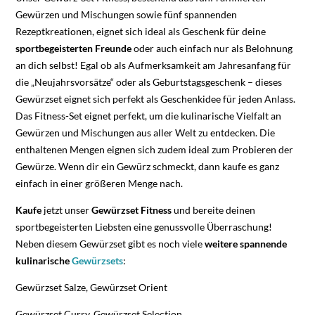
Gewürzen und Mischungen sowie fünf spannenden
Rezeptkreationen, eignet sich ideal als Geschenk für deine
sportbegeisterten Freunde
oder auch einfach nur als Belohnung
an dich selbst! Egal ob als Aufmerksamkeit am Jahresanfang für
die „Neujahrsvorsätze“ oder als Geburtstagsgeschenk – dieses
Gewürzset eignet sich perfekt als Geschenkidee für jeden Anlass.
Das Fitness-Set eignet perfekt, um die kulinarische Vielfalt an
Gewürzen und Mischungen aus aller Welt zu entdecken. Die
enthaltenen Mengen eignen sich zudem ideal zum Probieren der
Gewürze. Wenn dir ein Gewürz schmeckt, dann kaufe es ganz
einfach in einer größeren Menge nach.
Kaufe
jetzt unser
Gewürzset Fitness
und bereite deinen
sportbegeisterten Liebsten eine genussvolle Überraschung!
Neben diesem Gewürzset gibt es noch viele
weitere spannende
kulinarische
Gewürzsets
:
Gewürzset Salze, Gewürzset Orient
Gewürzset Curry, Gewürzset Selection