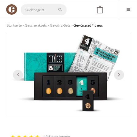
Startseite
Geschenksets
Gewürz-Sets
Gewürzset Fitness
45 Bewertungen