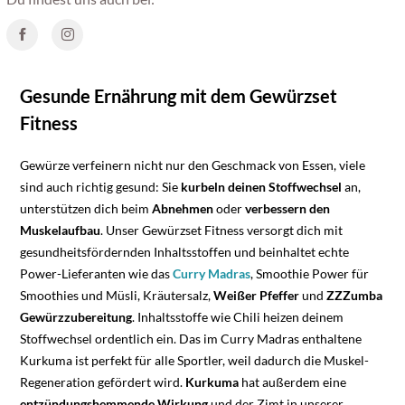
Gesunde Ernährung mit dem Gewürzset
Fitness
Gewürze verfeinern nicht nur den Geschmack von Essen, viele
sind auch richtig gesund: Sie
kurbeln deinen Stoffwechsel
an,
unterstützen dich beim
Abnehmen
oder
verbessern den
Muskelaufbau
. Unser Gewürzset Fitness versorgt dich mit
gesundheitsfördernden Inhaltsstoffen und beinhaltet echte
Power-Lieferanten wie das
Curry Madras
, Smoothie Power für
Smoothies und Müsli, Kräutersalz,
Weißer Pfeffer
und
ZZZumba
Gewürzzubereitung
. Inhaltsstoffe wie Chili heizen deinem
Stoffwechsel ordentlich ein. Das im Curry Madras enthaltene
Kurkuma ist perfekt für alle Sportler, weil dadurch die Muskel-
Regeneration gefördert wird.
Kurkuma
hat außerdem eine
entzündungshemmende Wirkung
und der Zimt in unserer