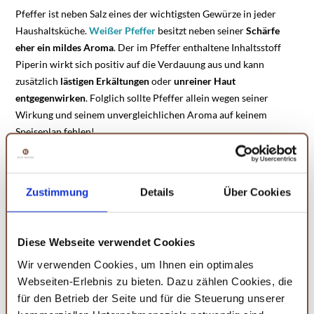
Pfeffer ist neben Salz eines der wichtigsten Gewürze in jeder
Haushaltsküche.
Weißer Pfeffer
besitzt neben seiner
Schärfe
eher ein mildes Aroma
. Der im Pfeffer enthaltene Inhaltsstoff
Piperin wirkt sich positiv auf die Verdauung aus und kann
zusätzlich
lästigen Erkältungen
oder
unreiner Haut
entgegenwirken
. Folglich sollte Pfeffer allein wegen seiner
Wirkung und seinem unvergleichlichen Aroma auf keinem
Speiseplan fehlen!
Lecker, fruchtig, scharf – ZZZumba Gewürz
Zustimmung
Details
Über Cookies
Das
Zzzumba Gewürz
für Tomatengerichte und zum Würzen von
Fleisch, beinhaltet neben fruchtig-frischen Zitronenschalen
außerdem das unvergleichlich scharfe Aroma der Chili. Auch
Diese Webseite verwendet Cookies
wenn das scharfe Aroma nicht jedermanns Geschmack ist, sollte
Wir verwenden Cookies, um Ihnen ein optimales
der Scharfmacher allein schon aufgrund seiner
Webseiten-Erlebnis zu bieten. Dazu zählen Cookies, die
gesundheitsfördernden Eigenschaften geschätzt werden: Die
für den Betrieb der Seite und für die Steuerung unserer
feurige Schote stärkt deine
Abwehrkräfte
, fördert die