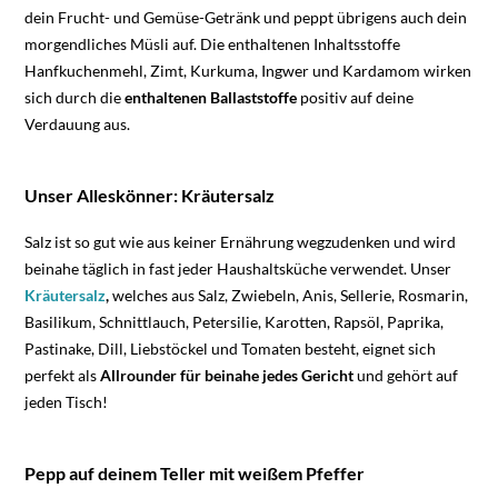
dein Frucht- und Gemüse-Getränk und peppt übrigens auch dein
morgendliches Müsli auf. Die enthaltenen Inhaltsstoffe
Hanfkuchenmehl, Zimt, Kurkuma, Ingwer und Kardamom wirken
sich durch die
enthaltenen Ballaststoffe
positiv auf deine
Verdauung aus.
Unser Alleskönner: Kräutersalz
Salz ist so gut wie aus keiner Ernährung wegzudenken und wird
beinahe täglich in fast jeder Haushaltsküche verwendet. Unser
Kräutersalz
,
welches aus Salz, Zwiebeln, Anis, Sellerie, Rosmarin,
Basilikum, Schnittlauch, Petersilie, Karotten, Rapsöl, Paprika,
Pastinake, Dill, Liebstöckel und Tomaten besteht, eignet sich
perfekt als
Allrounder für beinahe jedes Gericht
und gehört auf
jeden Tisch!
Pepp auf deinem Teller mit weißem Pfeffer