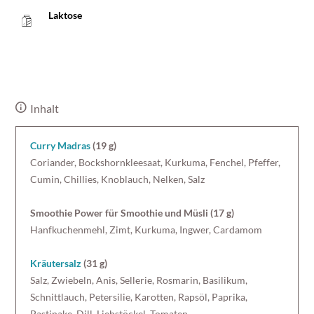
Laktose
Inhalt
Curry Madras
(19 g)
Coriander, Bockshornkleesaat, Kurkuma, Fenchel, Pfeffer,
Cumin, Chillies, Knoblauch, Nelken, Salz
Smoothie Power für Smoothie und Müsli (17 g)
Hanfkuchenmehl, Zimt, Kurkuma, Ingwer, Cardamom
Kräutersalz
(31 g)
Salz, Zwiebeln, Anis, Sellerie, Rosmarin, Basilikum,
Schnittlauch, Petersilie, Karotten, Rapsöl, Paprika,
Pastinake, Dill, Liebstöckel, Tomaten