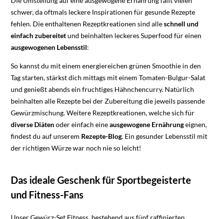
Die Umstellung auf eine ausgewogene Ernährung fällt vielen
schwer, da oftmals leckere Inspirationen für gesunde Rezepte
fehlen. Die enthaltenen Rezeptkreationen sind alle
schnell und
einfach zubereitet
und beinhalten leckeres Superfood für einen
ausgewogenen Lebensstil
:
So kannst du mit einem energiereichen grünen Smoothie in den
Tag starten, stärkst dich mittags mit einem Tomaten-Bulgur-Salat
und genießt abends ein fruchtiges Hähnchencurry. Natürlich
beinhalten alle Rezepte bei der Zubereitung die jeweils passende
Gewürzmischung. Weitere Rezeptkreationen, welche sich für
diverse Diäten
oder einfach eine
ausgewogene Ernährung
eignen,
findest du auf unserem
Rezepte-Blog
. Ein gesunder Lebensstil mit
der richtigen Würze war noch nie so leicht!
Das ideale Geschenk für Sportbegeisterte
und Fitness-Fans
Unser Gewürz-Set Fitness, bestehend aus fünf raffinierten