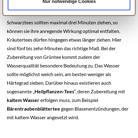
Nur notwendige Cookies
und diese abändern. Die Rechtmäßigkeit der aufgrund
Grünteeblätter ausgenommen, lasse hier das Wasser erst
der Einwilligung bis zum Widerruf erfolgten Verarbeitung
bis auf 60 bis 80 Grad abkühlen. Grün- wie auch
wird hiervon nicht berührt. Weitere Informationen finden
Schwarztees sollten maximal drei Minuten ziehen, so
Sie in unseren
Datenschutzhinweisen.
können sie ihre anregende Wirkung optimal entfalten.
Kräutertees dürfen hingegen etwas länger ziehen. Hier
sind fünf bis zehn Minuten das richtige Maß. Bei der
Zubereitung von Grüntee kommt zudem der
Wasserqualität besondere Bedeutung zu. Das Wasser
sollte möglichst weich sein, am besten weniger als
Härtegrad sieben. Darüber hinaus existieren auch
sogenannte „
Heilpflanzen-Tees
“, deren Zubereitung mit
kaltem Wasser
erfolgen muss, zum Beispiel
Bärentraubenblättertee
gegen Blasenentzündungen, der
mit kaltem Wasser angesetzt wird.