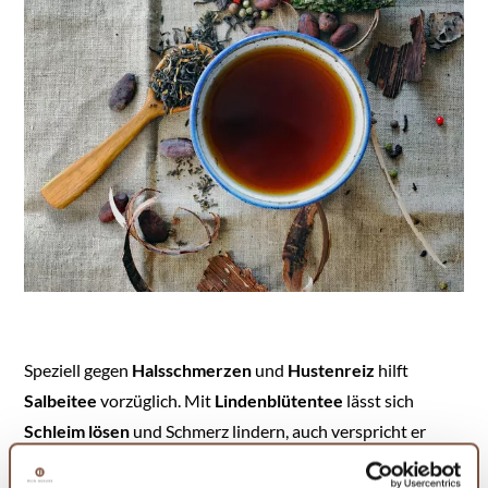
Speziell gegen
Halsschmerzen
und
Hustenreiz
hilft
Salbeitee
vorzüglich. Mit
Lindenblütentee
lässt sich
Schleim lösen
und Schmerz lindern, auch verspricht er
Erfolge beim Ein- und Durchschlafen.
Hibiskustee
hilft