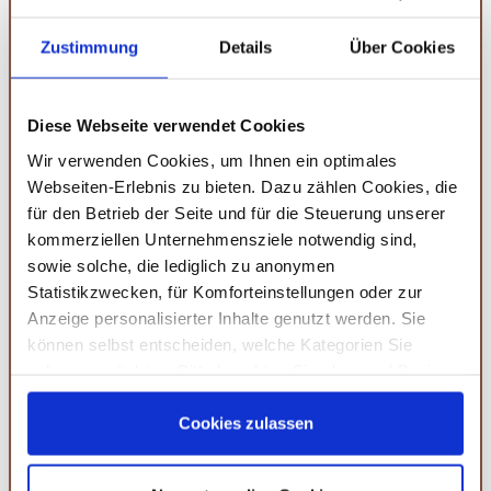
demgegenüber dabei, den Blutdruck zu senken und beugt
somit Herz-Kreislauf-Erkrankungen vor. Darüber hinaus
Zustimmung
Details
Über Cookies
erweist sich Hibiskustee als natürlicher
Cholesterinsenker
. Wenn du dich hingegen gestresst
fühlt, solltest du bevorzugt zu
Diese Webseite verwendet Cookies
Pfefferminz
-,
Kamillen
-,
Lavendel
- und
Baldrianwurzeltee
greifen.
Wir verwenden Cookies, um Ihnen ein optimales
Webseiten-Erlebnis zu bieten. Dazu zählen Cookies, die
für den Betrieb der Seite und für die Steuerung unserer
Für volle Wirkung auf die "richtige"
kommerziellen Unternehmensziele notwendig sind,
sowie solche, die lediglich zu anonymen
Zubereitung achten
Statistikzwecken, für Komforteinstellungen oder zur
Anzeige personalisierter Inhalte genutzt werden. Sie
Möchtest du die
positiven Eigenschaften
des Tees
können selbst entscheiden, welche Kategorien Sie
maximal
gesundheitsfördernd
ausschöpfen, solltest du
zulassen möchten. Bitte beachten Sie, dass auf Basis
dein Augenmerk besonders auf die „richtige“ Zubereitung
Ihrer Einstellungen womöglich nicht mehr alle
legen. Hierbei erweisen sich
Dosierung
,
Ziehdauer
sowie
Serviceleistungen auf der Seite zur Verfügung stehen.
Cookies zulassen
Wasserqualität
als essentiell. Die meisten Tees müssen mit
Sie können Ihre Einwilligung selbstverständlich jederzeit
widerrufen, in dem Sie auf Cookie-Einstellungen klicken
kochendem Wasser
aufgegossen werden –