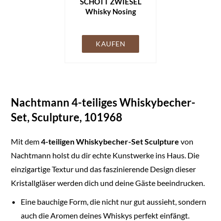
SCHOTT ZWIESEL
Whisky Nosing
Tumbler Bar Special
(4er-Set), spezielle
Nosing Gläser für
KAUFEN
Whisky,
spülmaschinenfeste
Tritan-Kristallgläser,
Made in Germany
(Art.-Nr. 130000)
Nachtmann 4-teiliges Whiskybecher-
Set, Sculpture, 101968
Mit dem
4-teiligen Whiskybecher-Set Sculpture
von
Nachtmann holst du dir echte Kunstwerke ins Haus. Die
einzigartige Textur und das faszinierende Design dieser
Kristallgläser werden dich und deine Gäste beeindrucken.
Eine bauchige Form, die nicht nur gut aussieht, sondern
auch die Aromen deines Whiskys perfekt einfängt.