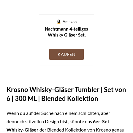
Amazon
Nachtmann 4-teiliges
Whisky Gläser Set,
295 ml, Noblesse,
89207, Whisky
Tumbler aus
KAUFEN
Kristallglas,
Whiskygläser
spülmaschinenfest
Krosno Whisky-Gläser Tumbler | Set von
6 | 300 ML | Blended Kollektion
Wenn du auf der Suche nach einem schlichten, aber
dennoch stilvollen Design bist, könnte das
6er-Set
Whisky-Gläser
der Blended Kollektion von Krosno genau