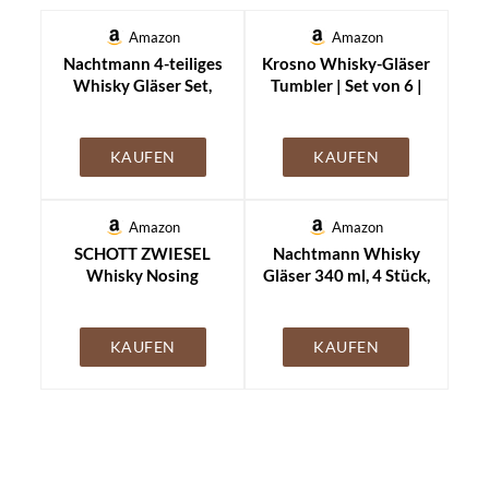
Amazon
Amazon
Nachtmann 4-teiliges
Krosno Whisky-Gläser
Whisky Gläser Set,
Tumbler | Set von 6 |
295 ml, Noblesse,
300 ML | Blended
89207, Whisky
Kollektion | Perfekt
Tumbler aus
für Zuhause,
KAUFEN
KAUFEN
Kristallglas,
Restaurants und
Whiskygläser
Partys |
spülmaschinenfest
Spülmaschinenfest
Amazon
Amazon
SCHOTT ZWIESEL
Nachtmann Whisky
Whisky Nosing
Gläser 340 ml, 4 Stück,
Tumbler Bar Special
Sculpture, 101968,
(4er-Set), spezielle
Whiskygläser aus
Nosing Gläser für
Kristallglas, Tumbler
KAUFEN
KAUFEN
Whisky,
spülmaschinenfest
spülmaschinenfeste
Tritan-Kristallgläser,
Made in Germany
(Art.-Nr. 130000)