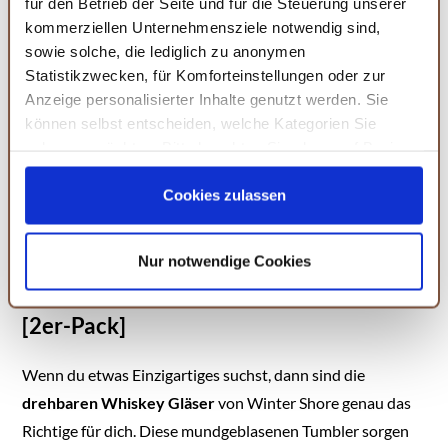
für den Betrieb der Seite und für die Steuerung unserer
kommerziellen Unternehmensziele notwendig sind,
sowie solche, die lediglich zu anonymen
Amazon
Statistikzwecken, für Komforteinstellungen oder zur
Nachtmann Whisky
Anzeige personalisierter Inhalte genutzt werden. Sie
Gläser 340 ml, 4 Stück,
können selbst entscheiden, welche Kategorien Sie
Sculpture, 101968,
zulassen möchten. Bitte beachten Sie, dass auf Basis
Whiskygläser aus
Kristallglas, Tumbler
Ihrer Einstellungen womöglich nicht mehr alle
KAUFEN
spülmaschinenfest
Serviceleistungen auf der Seite zur Verfügung stehen.
Cookies zulassen
Sie können Ihre Einwilligung selbstverständlich jederzeit
widerrufen, in dem Sie auf Cookie-Einstellungen klicken
Nur notwendige Cookies
und diese abändern. Die Rechtmäßigkeit der aufgrund
Winter Shore Drehbare Whiskey Gläser
der Einwilligung bis zum Widerruf erfolgten Verarbeitung
wird hiervon nicht berührt. Weitere Informationen finden
[2er-Pack]
Sie in unseren
Datenschutzhinweisen.
Wenn du etwas Einzigartiges suchst, dann sind die
drehbaren Whiskey Gläser
von Winter Shore genau das
Richtige für dich. Diese mundgeblasenen Tumbler sorgen