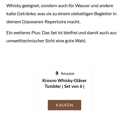
Whisky geeignet, sondern auch für Wasser und andere
kalte Getränke, was sie zu einem vielseitigen Begleiter in
deinem Glaswaren-Repertoire macht.
Ein weiteres Plus: Das Set ist bleifrei und damit auch aus
umwelttechnischer Sicht eine gute Wahl.
Amazon
Krosno Whisky-Gläser
Tumbler | Set von 6 |
300 ML | Blended
Kollektion | Perfekt
für Zuhause,
KAUFEN
Restaurants und
Partys |
Spülmaschinenfest