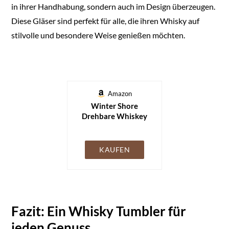
in ihrer Handhabung, sondern auch im Design überzeugen.
Diese Gläser sind perfekt für alle, die ihren Whisky auf
stilvolle und besondere Weise genießen möchten.
Amazon
Winter Shore
Drehbare Whiskey
Gläser [2er-Pack] -
180 ml Rotierende
Whisky Gläser mit
KAUFEN
Bambus-Untersetzern
- Mundgeblasenes,
Altmodisches Tumbler
Glas Set zur
Verkostung von
Fazit: Ein Whisky Tumbler für
Scotch, Bourbon &
Cocktails
jeden Genuss