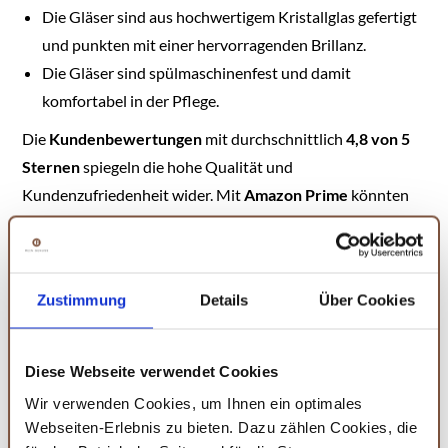
Die Gläser sind aus hochwertigem Kristallglas gefertigt
und punkten mit einer hervorragenden Brillanz.
Die Gläser sind spülmaschinenfest und damit
komfortabel in der Pflege.
Die
Kundenbewertungen
mit durchschnittlich
4,8 von 5
Sternen
spiegeln die hohe Qualität und
Kundenzufriedenheit wider. Mit
Amazon Prime
könnten
diese Kunstwerke bald deinen Whisky-Genuss bereichern.
Die Skulptur-Serie von Nachtmann ist bekannt für ihre
außergewöhnliche Ästhetik und Qualität, die jedes
Zustimmung
Details
Über Cookies
Getränk zu einem Erlebnis macht. Dieses Set ist ein Beweis
für die langjährige Tradition und das handwerkliche
Diese Webseite verwendet Cookies
Können, die Nachtmann in jedes seiner Produkte
einfließen lässt.
Wir verwenden Cookies, um Ihnen ein optimales
Webseiten-Erlebnis zu bieten. Dazu zählen Cookies, die