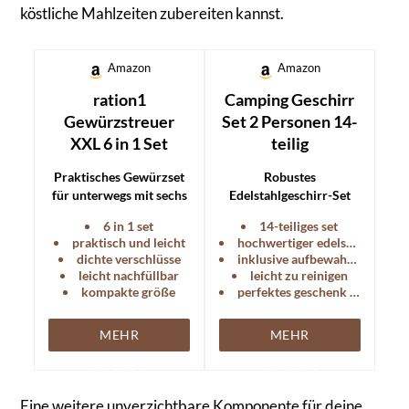
köstliche Mahlzeiten zubereiten kannst.
Amazon
Amazon
ration1
Camping Geschirr
Gewürzstreuer
Set 2 Personen 14-
XXL 6 in 1 Set
teilig
Praktisches Gewürzset
Robustes
für unterwegs mit sechs
Edelstahlgeschirr-Set
verschiedenen
für zwei Personen, ideal
6 in 1 set
14-teiliges set
Gewürzen, ideal für
für Camping und
praktisch und leicht
hochwertiger edelstahl
Camping und Outdoor-
Outdoor-Abenteuer.
dichte verschlüsse
inklusive aufbewahrungstasche
Ausflüge.
leicht nachfüllbar
leicht zu reinigen
kompakte größe
perfektes geschenk für outdoor-fans
MEHR
MEHR
DETAILS
DETAILS
Eine weitere unverzichtbare Komponente für deine