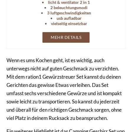
licht & ventilator 2 in 1
2 beleuchtungsmodi
3 luftgeschwindigkeiten
usb aufladbar
vielseitig einsetzbar
MEHR DETAILS
Wenn es ums Kochen geht, ist es wichtig, auch
unterwegs nicht auf guten Geschmack zu verzichten.
Mit dem ration1 Gewürzstreuer Set kannst du deinen
Gerichten das gewisse Etwas verleihen. Das Set
umfasst sechs verschiedene Gewürze und ist kompakt
sowie leicht zu transportieren. So kannst du jederzeit
und überall für den richtigen Geschmack sorgen, ohne
viel Platz in deinem Rucksack zu beanspruchen.
Ein weiteres Highlight ist das Camping Geschirr Set von