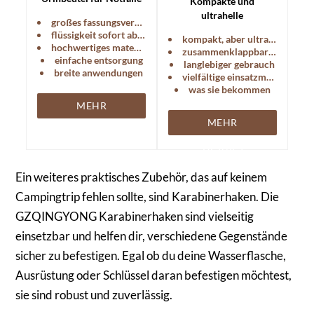
Kompakte und
unterwegs, mit großem
ultrahelle
großes fassungsvermögen
Fassungsvermögen und
Campinglampe, ideal für
flüssigkeit sofort absorbieren
kompakt, aber ultrahell
auslaufsicherem Design.
Outdoor-Aktivitäten
hochwertiges material
zusammenklappbares design
und Notfälle.
einfache entsorgung
langlebiger gebrauch
breite anwendungen
vielfältige einsatzmöglichkeiten
was sie bekommen
MEHR
MEHR
DETAILS
DETAILS
Ein weiteres praktisches Zubehör, das auf keinem
Campingtrip fehlen sollte, sind Karabinerhaken. Die
GZQINGYONG Karabinerhaken sind vielseitig
einsetzbar und helfen dir, verschiedene Gegenstände
sicher zu befestigen. Egal ob du deine Wasserflasche,
Ausrüstung oder Schlüssel daran befestigen möchtest,
sie sind robust und zuverlässig.