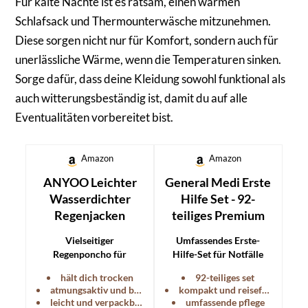
Für kalte Nächte ist es ratsam, einen warmen
Schlafsack und Thermounterwäsche mitzunehmen.
Diese sorgen nicht nur für Komfort, sondern auch für
unerlässliche Wärme, wenn die Temperaturen sinken.
Sorge dafür, dass deine Kleidung sowohl funktional als
auch witterungsbeständig ist, damit du auf alle
Eventualitäten vorbereitet bist.
Amazon
Amazon
ANYOO Leichter
General Medi Erste
Wasserdichter
Hilfe Set - 92-
Regenjacken
teiliges Premium
Vielseitiger
Umfassendes Erste-
Regenponcho für
Hilfe-Set für Notfälle
Outdoor-Aktivitäten mit
beim Camping und
hält dich trocken
92-teiliges set
hervorragender
anderen Outdoor-
atmungsaktiv und bequem
kompakt und reisefreundlich
Wasserdichtigkeit und
Aktivitäten.
leicht und verpackbar
umfassende pflege