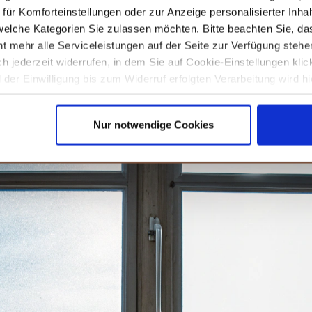
ür Komforteinstellungen oder zur Anzeige personalisierter Inhal
nährung für Kinder?
elche Kategorien Sie zulassen möchten. Bitte beachten Sie, das
t mehr alle Serviceleistungen auf der Seite zur Verfügung stehe
orteile für Kinder bieten, darunter eine höhere Aufnahme vo
ich jederzeit widerrufen, in dem Sie auf Cookie-Einstellungen kli
dass die Ernährung gut geplant ist, um alle notwendigen Nähr
der Einwilligung bis zum Widerruf erfolgten Verarbeitung wird hi
unseren
Datenschutzhinweisen.
e vegane Ernährung Kindern helfen, gesund und stark aufzuwac
Nur notwendige Cookies