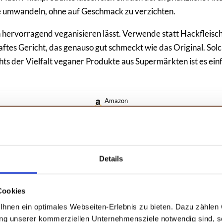
nte umwandeln, ohne auf Geschmack zu verzichten.
ch hervorragend veganisieren lässt. Verwende statt Hackfleisc
es Gericht, das genauso gut schmeckt wie das Original. Solch
ts der Vielfalt veganer Produkte aus Supermärkten ist es einfa
Amazon
Vegan! Das Goldene von GU
Ein umfassendes Kochbuch mit tierfreien Rezepten, die zum
Glänzen und Genießen einladen.
Details
marke: gräfe und unzer
vegan! das goldene von gu
farbe: white
Cookies
MEHR DETAILS
hnen ein optimales Webseiten-Erlebnis zu bieten. Dazu zählen C
ung unserer kommerziellen Unternehmensziele notwendig sind, sow