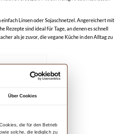
h einfach Linsen oder Sojaschnetzel. Angereichert mit
e Rezepte sind ideal für Tage, an denen es schnell
cher als je zuvor, die vegane Küche in den Alltag zu
Über Cookies
ookies, die für den Betrieb
ie solche, die lediglich zu