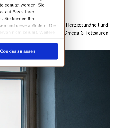
te genutzt werden. Sie
s auf Basis Ihrer
n. Sie können Ihre
n Obst und Gemüse, eine bessere Herzgesundheit und
cken und diese abändern. Die
stoffe wie Vitamin B12, Eisen und Omega-3-Fettsäuren
ervon nicht berührt. Weitere
hsen.
Cookies zulassen