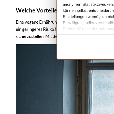
anonymen Statistikzwecken, f
Welche Vorteile bietet eine vegane Er
können selbst entscheiden, w
Einstellungen womöglich nich
Eine vegane Ernährung kann viele gesundheitliche V
Einwilligung selbstverständl
ein geringeres Risiko für Übergewicht. Wichtig ist, 
Rechtmäßigkeit der aufgrund 
Informationen finden Sie in 
sicherzustellen. Mit der richtigen Planung kann ein