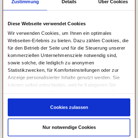
Zustimmung
Details
Über Cookies
deinem Stand abrunden können.
Diese Webseite verwendet Cookies
Amazon
Wir verwenden Cookies, um Ihnen ein optimales
Vegan Grillen: Das Grillbuch mit veganen
Webseiten-Erlebnis zu bieten. Dazu zählen Cookies, die
Rezepten
für den Betrieb der Seite und für die Steuerung unserer
kommerziellen Unternehmensziele notwendig sind,
Ein inspirierendes Grillbuch mit veganen Rezepten und
einem Extra-Kapitel für vegane Smoothies.
sowie solche, die lediglich zu anonymen
Statistikzwecken, für Komforteinstellungen oder zur
veganer genuss
Anzeige personalisierter Inhalte genutzt werden. Sie
inklusive smoothie-rezepte
kreative ideen
können selbst entscheiden, welche Kategorien Sie
zulassen möchten. Bitte beachten Sie, dass auf Basis
MEHR DETAILS
Ihrer Einstellungen womöglich nicht mehr alle
Serviceleistungen auf der Seite zur Verfügung stehen.
Cookies zulassen
Sie können Ihre Einwilligung selbstverständlich jederzeit
widerrufen, in dem Sie auf Cookie-Einstellungen klicken
Nur notwendige Cookies
und diese abändern. Die Rechtmäßigkeit der aufgrund
der Einwilligung bis zum Widerruf erfolgten Verarbeitung