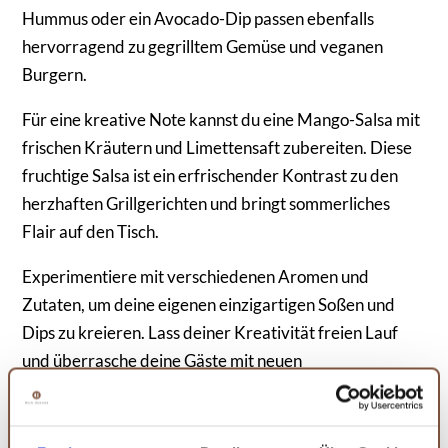
Hummus oder ein Avocado-Dip passen ebenfalls
hervorragend zu gegrilltem Gemüse und veganen
Burgern.
Für eine kreative Note kannst du eine Mango-Salsa mit
frischen Kräutern und Limettensaft zubereiten. Diese
fruchtige Salsa ist ein erfrischender Kontrast zu den
herzhaften Grillgerichten und bringt sommerliches
Flair auf den Tisch.
Experimentiere mit verschiedenen Aromen und
Zutaten, um deine eigenen einzigartigen Soßen und
Dips zu kreieren. Lass deiner Kreativität freien Lauf
und überrasche deine Gäste mit neuen
Geschmackserlebnissen! Bei wärmerem Wetter sind
auch kalte Soßen und Dips ideal, da sie für Erfrischung
sorgen und gleichzeitig das Geschmacksensemble an