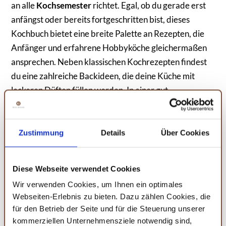
an alle
Kochsemester
richtet. Egal, ob du gerade erst
anfängst oder bereits fortgeschritten bist, dieses
Kochbuch bietet eine breite Palette an Rezepten, die
Anfänger und erfahrene Hobbyköche gleichermaßen
ansprechen. Neben klassischen Kochrezepten findest
du eine zahlreiche Backideen, die deine Küche mit
leckeren Düften füllen werden. In einer gut
strukturierten Form werden dir nicht nur köstliche
Rezepte gezeigt, sondern auch essenzielle Techniken
und Tricks vermittelt, um deine Fähigkeiten stetig zu
Zustimmung
Details
Über Cookies
verbessern. Im Buch enthalten sind auch wertvolle
Tipps zum Zeitmanagement in der Küche sowie
Diese Webseite verwendet Cookies
Einkaufslisten für den Wochenbedarf. Dank 'Käts
Wir verwenden Cookies, um Ihnen ein optimales
Studentenküche' wird es ein Leichtes, Freunde oder
Webseiten-Erlebnis zu bieten. Dazu zählen Cookies, die
Mitbewohner zu bewirten oder einfach für sich selbst
für den Betrieb der Seite und für die Steuerung unserer
zu kochen und zu backen. Entdecke die kreative Welt
kommerziellen Unternehmensziele notwendig sind,