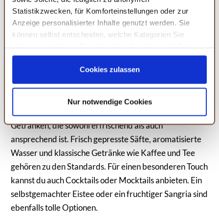
hochwertiger bambus
Statistikzwecken, für Komforteinstellungen oder zur
nachhaltige alternative
Anzeige personalisierter Inhalte genutzt werden. Sie
können selbst entscheiden, welche Kategorien Sie
MEHR DETAILS
zulassen möchten. Bitte beachten Sie, dass auf Basis
Ihrer Einstellungen womöglich nicht mehr alle
Serviceleistungen auf der Seite zur Verfügung stehen.
Cookies zulassen
Getränkeauswahl: Erfrischungen für
Sie können Ihre Einwilligung selbstverständlich jederzeit
jeden Geschmack
widerrufen, in dem Sie auf Cookie-Einstellungen klicken
Nur notwendige Cookies
und diese abändern. Die Rechtmäßigkeit der aufgrund
Ein gelungener Brunch braucht eine Auswahl an
der Einwilligung bis zum Widerruf erfolgten Verarbeitung
Getränken, die sowohl erfrischend als auch
wird hiervon nicht berührt. Weitere Informationen finden
ansprechend ist. Frisch gepresste Säfte, aromatisierte
Sie in unseren
Datenschutzhinweisen.
Wasser und klassische Getränke wie Kaffee und Tee
gehören zu den Standards. Für einen besonderen Touch
kannst du auch Cocktails oder Mocktails anbieten. Ein
selbstgemachter Eistee oder ein fruchtiger Sangria sind
ebenfalls tolle Optionen.