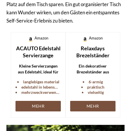
Platz auf dem Tisch sparen. Ein gut organisierter Tisch
kann Wunder wirken, um den Gästen ein entspanntes
Self-Service-Erlebnis zu bieten.
Amazon
Amazon
ACAUTO Edelstahl
Relaxdays
Servierzange
Brezelständer
Kleine Servierzangen
Ein dekorativer
aus Edelstahl, ideal für
Brezelständer aus
das Servieren von
Bambus, ideal für
langlebiges material
6-armig
Vorspeisen und Snacks.
Brezeln, Tassen oder
edelstahl in lebensmittelqualität
praktisch
Pasta.
mehrzweckverwendung
vielseitig
MEHR
MEHR
DETAILS
DETAILS