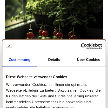
Zustimmung
Details
Über Cookies
Leckere Fingerfood-Spieße für den Brunch.
Diese Webseite verwendet Cookies
Amazon
Wir verwenden Cookies, um Ihnen ein optimales
Fackelmann Fingerfood-Sticks
Webseiten-Erlebnis zu bieten. Dazu zählen Cookies, die
50er Set aus Bambus für Häppchen und Fingerfood,
für den Betrieb der Seite und für die Steuerung unserer
nachhaltig und stilvoll.
kommerziellen Unternehmensziele notwendig sind,
50 stück
sowie solche, die lediglich zu anonymen