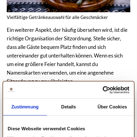
Vielfältige Getränkeauswahl für alle Geschmäcker
Ein weiterer Aspekt, der häufig übersehen wird, ist die
richtige Organisation der Sitzordnung. Stelle sicher,
dass alle Gäste bequem Platz finden und sich
untereinander gut unterhalten können. Wenn es sich
um eine größere Feier handelt, kannst du
Namenskarten verwenden, um eine angenehme
Sitzordnung zu gewährleisten.
Für einen Hauch von Kreativität und DIY kannst du die
IZyufan Cake Pop Stiele verwenden, um kleine Snacks
Zustimmung
Details
Über Cookies
oder Desserts stilvoll zu präsentieren. Sie eignen sich
perfekt für Lollipops, Cake Pops oder Marshmallow-
Diese Webseite verwendet Cookies
Kreationen, die du auf deiner Feier anbieten möchtest.