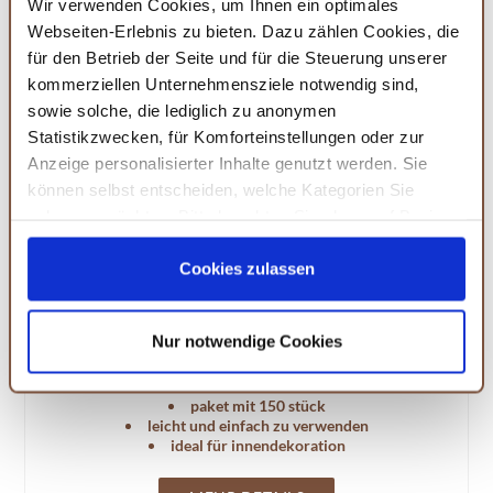
Wir verwenden Cookies, um Ihnen ein optimales
Ein Mix aus traditioneller und moderner Dekoration
Webseiten-Erlebnis zu bieten. Dazu zählen Cookies, die
kann den Raum in eine festliche Oase verwandeln. Die
für den Betrieb der Seite und für die Steuerung unserer
TUPARKA künstlichen Stechpalmenbeeren sind eine
kommerziellen Unternehmensziele notwendig sind,
sowie solche, die lediglich zu anonymen
hervorragende Ergänzung für Kränze oder als
Statistikzwecken, für Komforteinstellungen oder zur
Tischdekoration. Sie bringen Farbe und Textur in die
Anzeige personalisierter Inhalte genutzt werden. Sie
Dekoration und sind vielseitig einsetzbar.
können selbst entscheiden, welche Kategorien Sie
zulassen möchten. Bitte beachten Sie, dass auf Basis
Ihrer Einstellungen womöglich nicht mehr alle
Amazon
Serviceleistungen auf der Seite zur Verfügung stehen.
Cookies zulassen
TUPARKA 150 Stück künstliche
Sie können Ihre Einwilligung selbstverständlich jederzeit
Stechpalmenbeeren
widerrufen, in dem Sie auf Cookie-Einstellungen klicken
Nur notwendige Cookies
Künstliche rote Beeren zur Dekoration von
und diese abändern. Die Rechtmäßigkeit der aufgrund
Weihnachtsgirlanden und Festtagsdekorationen.
der Einwilligung bis zum Widerruf erfolgten Verarbeitung
wird hiervon nicht berührt. Weitere Informationen finden
paket mit 150 stück
leicht und einfach zu verwenden
Sie in unseren
Datenschutzhinweisen.
ideal für innendekoration