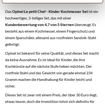
wird hiervon nicht berührt. Weitere Informationen finden
Sie in unseren
Datenschutzhinweisen.
Das
Opinel Le petit Chef - Kinder Kochmesser Set
ist ein
hochwertiges, 3-teiliges Set, das mit einer
Kundenbewertung von 4,7 von 5 Sternen
überzeugt. Es
besteht aus einem Kochmesser, einem Fingerschutz und
einem Sparschäler, allesamt aus rostfreiem Sandvik-Stahl
gefertigt.
Opinel ist bekannt für seine Qualität, und dieses Set macht
da keine Ausnahme. Es ist ideal für Kinder, die ihre
Kochkünste auf die nächste Stufe heben möchten. Der
rostfreie Stahl und das Gewicht von gerade einmal 234
Gramm machen die Handhabung für Kinder leicht und
sicher.
Dieses Set ist zwar mit einem Preis, der über 30 Euro liegt,
etwas teurer, doch die Investition lohnt sich definitiv für