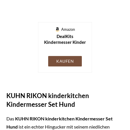
Amazon
DealKits
Kindermesser Kinder
Sicherheit
Kochmesser
Küchenmesser-Set
KAUFEN
zum Schneiden
Kochen von Obst oder
Gemüse, Perfekte
Geschenke für
Weinachten
KUHN RIKON kinderkitchen
Geburtstag, Kinder
Messer ab 3 jahre 3-
Kindermesser Set Hund
teilige
Das
KUHN RIKON kinderkitchen Kindermesser Set
Hund
ist ein echter Hingucker mit seinem niedlichen