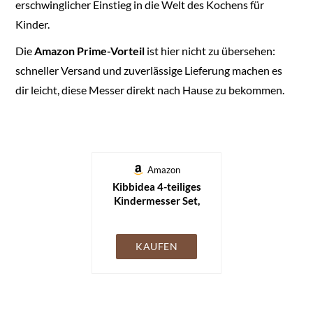
erschwinglicher Einstieg in die Welt des Kochens für
Kinder.
Die
Amazon Prime-Vorteil
ist hier nicht zu übersehen:
schneller Versand und zuverlässige Lieferung machen es
dir leicht, diese Messer direkt nach Hause zu bekommen.
Amazon
Kibbidea 4-teiliges
Kindermesser Set,
Sicherheit,
Edelstahlklinge,
Wellenschliff,
KAUFEN
Holzgriff, Kinder
Küchenmesser zum
Schneiden von Obst
oder Gemüse, Kinder
Messer ab 3 jahre