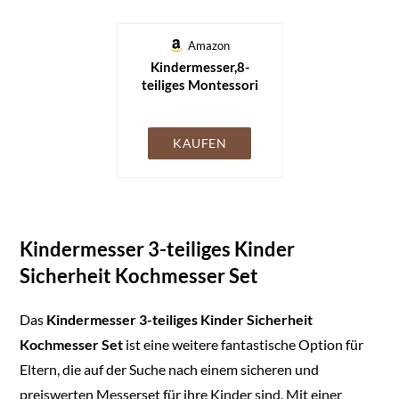
Amazon
Kindermesser,8-
teiliges Montessori
Spielzeug
Sets,Montessori
Messer für Kinder
KAUFEN
messer ab 2 Jahren,
Kindersicheres
Lernmesser,küchenset,
Kinder schneideset,
Geschenk kleine
Kindermesser 3-teiliges Kinder
Küchenhelfer(Krokodil）
Sicherheit Kochmesser Set
Das
Kindermesser 3-teiliges Kinder Sicherheit
Kochmesser Set
ist eine weitere fantastische Option für
Eltern, die auf der Suche nach einem sicheren und
preiswerten Messerset für ihre Kinder sind. Mit einer