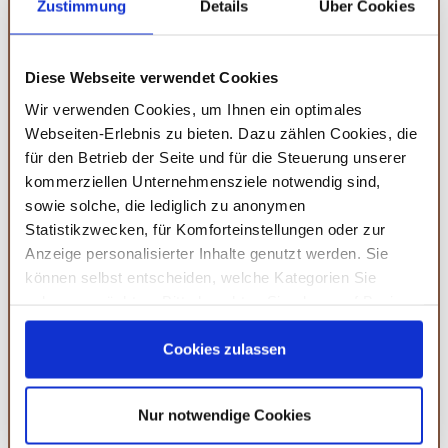
Zustimmung
Details
Über Cookies
Die schnelle Lieferung durch
Amazon Prime
macht dieses
Set zu einer praktischen Wahl für alle, die nicht lange auf
die Ankunft ihrer Bestellung warten möchten.
Diese Webseite verwendet Cookies
Wir verwenden Cookies, um Ihnen ein optimales
Webseiten-Erlebnis zu bieten. Dazu zählen Cookies, die
für den Betrieb der Seite und für die Steuerung unserer
kommerziellen Unternehmensziele notwendig sind,
Amazon
sowie solche, die lediglich zu anonymen
Kuhn Rikon
Statistikzwecken, für Komforteinstellungen oder zur
Kindermesser Set ab 3
Jahren, Kinder-
Anzeige personalisierter Inhalte genutzt werden. Sie
Küchenmesser zum
können selbst entscheiden, welche Kategorien Sie
Schneiden von Obst
KAUFEN
zulassen möchten. Bitte beachten Sie, dass auf Basis
und Gemüse, Kinder-
Ihrer Einstellungen womöglich nicht mehr alle
Schneidemesser,
Serviceleistungen auf der Seite zur Verfügung stehen.
Cookies zulassen
Kinderküche Zubehör,
Edelstahl, Schwarz &
Sie können Ihre Einwilligung selbstverständlich jederzeit
Orange
widerrufen, in dem Sie auf Cookie-Einstellungen klicken
Opinel Le petit Chef - Kinder
Nur notwendige Cookies
und diese abändern. Die Rechtmäßigkeit der aufgrund
Kochmesser Set
der Einwilligung bis zum Widerruf erfolgten Verarbeitung