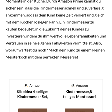
Momente in der Küche. Durch Amazon Prime kannst du
sicher sein, dass die Kindermesser schnell und zuverlässig
ankommen, sodass dein Kind keine Zeit verliert und gleich
mit dem Kochen loslegen kann. Ein Kindermesser zu
kaufen bedeutet, in die Zukunft deines Kindes zu
investieren, indem du ihm wertvolle Lebensfähigkeiten und
Vertrauen in seine eigenen Fähigkeiten vermittelst. Also,
worauf wartest du noch? Mach dein Kind zu einem kleinen
Meisterkoch mit dem perfekten Messerset!
Amazon
Amazon
Kibbidea 4-teiliges
Kindermesser,8-
Kindermesser Set,
teiliges Montessori
Sicherheit,
Spielzeug
Edelstahlklinge,
Sets,Montessori
Wellenschliff,
Messer für Kinder