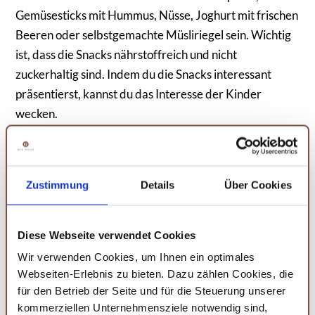
Gemüsesticks mit Hummus, Nüsse, Joghurt mit frischen
Beeren oder selbstgemachte Müsliriegel sein. Wichtig
ist, dass die Snacks nährstoffreich und nicht
zuckerhaltig sind. Indem du die Snacks interessant
präsentierst, kannst du das Interesse der Kinder
wecken.
Durch die kreative Präsentation von Snacks und das
Einbringen verschiedener Geschmacksrichtungen
Zustimmung
Details
Über Cookies
kannst du variieren und die Entdeckung neuer
Geschmäcker fördern. Achte darauf, deinen Kindern
beizubringen, wie man gesunde Snacks auswählt,
Diese Webseite verwendet Cookies
sodass sie auch selbstständig gute Entscheidungen
Wir verwenden Cookies, um Ihnen ein optimales
treffen können.
Webseiten-Erlebnis zu bieten. Dazu zählen Cookies, die
für den Betrieb der Seite und für die Steuerung unserer
kommerziellen Unternehmensziele notwendig sind,
Amazon