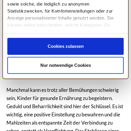
sowie solche, die lediglich zu anonymen
So ernähren wir uns richtig - Das Einmaleins
Statistikzwecken, für Komforteinstellungen oder zur
des Essens
Anzeige personalisierter Inhalte genutzt werden. Sie
können selbst entscheiden, welche Kategorien Sie
Ein Sachbuch, das Kindern ab 9 Jahren die Grundlagen
zulassen möchten. Bitte beachten Sie, dass auf Basis
einer gesunden und nachhaltigen Ernährung erklärt.
Ihrer Einstellungen womöglich nicht mehr alle
ernährungstipps von bas kast
Serviceleistungen auf der Seite zur Verfügung stehen.
Cookies zulassen
nachhaltige ernährungskonzepte
Sie können Ihre Einwilligung selbstverständlich jederzeit
fördert das verständnis für gesunde ernährung
widerrufen, in dem Sie auf Cookie-Einstellungen klicken
Nur notwendige Cookies
und diese abändern. Die Rechtmäßigkeit der aufgrund
MEHR DETAILS
der Einwilligung bis zum Widerruf erfolgten Verarbeitung
wird hiervon nicht berührt. Weitere Informationen finden
Sie in unseren
Datenschutzhinweisen.
Manchmal kann es trotz aller Bemühungen schwierig
sein, Kinder für gesunde Ernährung zu begeistern.
Geduld und Beharrlichkeit sind hier der Schlüssel. Es ist
wichtig, eine positive Einstellung zu bewahren und die
Mahlzeiten als entspannte Zeit der Verbindung zu
sehen, anstatt als Verpflichtung. Das Etablieren einer