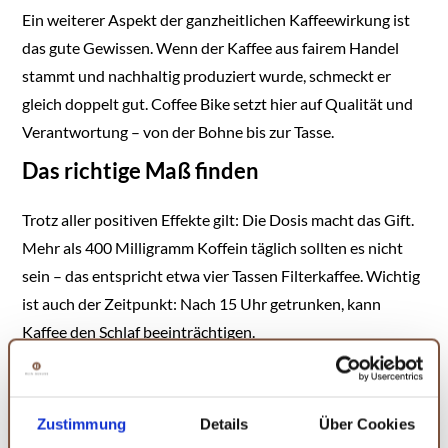
Ein weiterer Aspekt der ganzheitlichen Kaffeewirkung ist
das gute Gewissen. Wenn der Kaffee aus fairem Handel
stammt und nachhaltig produziert wurde, schmeckt er
gleich doppelt gut. Coffee Bike setzt hier auf Qualität und
Verantwortung – von der Bohne bis zur Tasse.
Das richtige Maß finden
Trotz aller positiven Effekte gilt: Die Dosis macht das Gift.
Mehr als 400 Milligramm Koffein täglich sollten es nicht
sein – das entspricht etwa vier Tassen Filterkaffee. Wichtig
ist auch der Zeitpunkt: Nach 15 Uhr getrunken, kann
Kaffee den Schlaf beeinträchtigen.
Fazit: Kaffee als Lebensbegleiter
Kaffee ist mehr als ein Getränk – er ist Kulturgut,
Zustimmung
Details
Über Cookies
Gesundheitselixier und sozialer Kitt zugleich. Seine