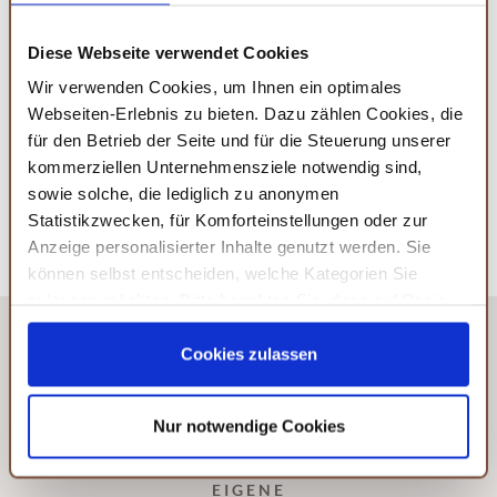
ganzheitliche Wirkung reicht von der körperlichen
Diese Webseite verwendet Cookies
Leistungssteigerung über den Zellschutz bis hin zur
Wir verwenden Cookies, um Ihnen ein optimales
Förderung sozialer Interaktion. Ob aus der mobilen Coffee
Webseiten-Erlebnis zu bieten. Dazu zählen Cookies, die
Bike Station oder der heimischen Kaffeemaschine:
für den Betrieb der Seite und für die Steuerung unserer
Bewusst genossen, ist Kaffee ein wertvoller Begleiter
kommerziellen Unternehmensziele notwendig sind,
durch den Tag.
sowie solche, die lediglich zu anonymen
Statistikzwecken, für Komforteinstellungen oder zur
Anzeige personalisierter Inhalte genutzt werden. Sie
können selbst entscheiden, welche Kategorien Sie
zulassen möchten. Bitte beachten Sie, dass auf Basis
Ihrer Einstellungen womöglich nicht mehr alle
Serviceleistungen auf der Seite zur Verfügung stehen.
Cookies zulassen
Sie können Ihre Einwilligung selbstverständlich jederzeit
widerrufen, in dem Sie auf Cookie-Einstellungen klicken
Nur notwendige Cookies
und diese abändern. Die Rechtmäßigkeit der aufgrund
der Einwilligung bis zum Widerruf erfolgten Verarbeitung
wird hiervon nicht berührt. Weitere Informationen finden
EIGENE