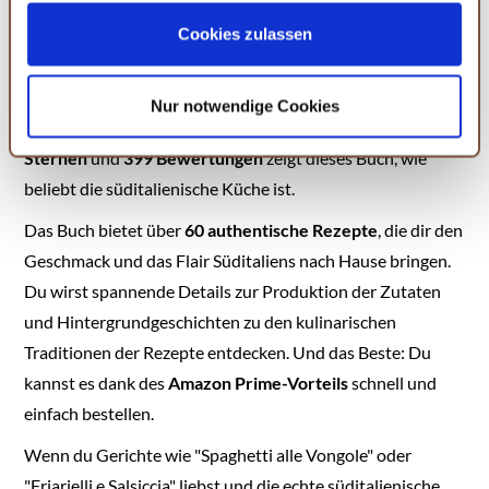
süditalienischen Hausfrauen
Ihrer Einstellungen womöglich nicht mehr alle
Serviceleistungen auf der Seite zur Verfügung stehen.
Cookies zulassen
Sie können Ihre Einwilligung selbstverständlich jederzeit
Von der Toskana bis nach Sizilien – "Casalinga" nimmt dich
widerrufen, in dem Sie auf Cookie-Einstellungen klicken
mit auf eine Reise durch die Küchen der Hausfrauen
Nur notwendige Cookies
und diese abändern. Die Rechtmäßigkeit der aufgrund
Süditaliens. Mit einer
Kundenbewertung von 4,6 von 5
der Einwilligung bis zum Widerruf erfolgten Verarbeitung
Sternen
und
399 Bewertungen
zeigt dieses Buch, wie
wird hiervon nicht berührt. Weitere Informationen finden
beliebt die süditalienische Küche ist.
Sie in unseren
Datenschutzhinweisen.
Das Buch bietet über
60 authentische Rezepte
, die dir den
Geschmack und das Flair Süditaliens nach Hause bringen.
Du wirst spannende Details zur Produktion der Zutaten
und Hintergrundgeschichten zu den kulinarischen
Traditionen der Rezepte entdecken. Und das Beste: Du
kannst es dank des
Amazon Prime-Vorteils
schnell und
einfach bestellen.
Wenn du Gerichte wie "Spaghetti alle Vongole" oder
"Friarielli e Salsiccia" liebst und die echte süditalienische