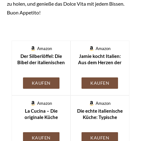
zu holen, und genieße das Dolce Vita mit jedem Bissen.
Buon Appetito!
Amazon
Amazon
Der Silberlöffel: Die
Jamie kocht Italien:
Bibel der italienischen
Aus dem Herzen der
Küche mit über 2000
italienischen Küche
Rezepten von
Antipasti bis Dolci |
KAUFEN
KAUFEN
GAD Silbermedaillen-
Gewinner
(Gastronomische
Amazon
Amazon
Akademie
La Cucina – Die
Die echte italienische
Deutschlands e.V.)
originale Küche
Küche: Typische
Italiens: Das
Rezepte und
einzigartige Kochbuch
kulinarische
mit 2.000 Rezepten
Impressionen aus
KAUFEN
KAUFEN