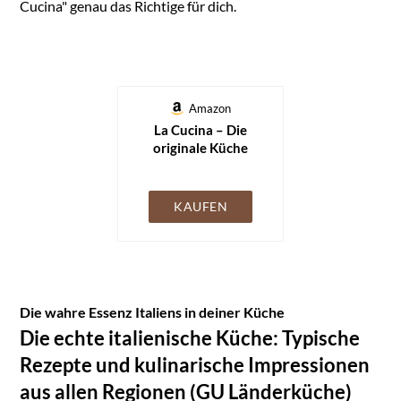
Cucina" genau das Richtige für dich.
Amazon
La Cucina – Die
originale Küche
Italiens: Das
einzigartige Kochbuch
mit 2.000 Rezepten
KAUFEN
aus allen Regionen
Die wahre Essenz Italiens in deiner Küche
Die echte italienische Küche: Typische
Rezepte und kulinarische Impressionen
aus allen Regionen (GU Länderküche)