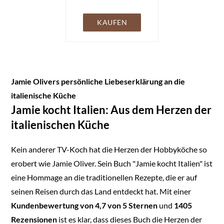
Rezepten von
Antipasti bis Dolci |
KAUFEN
GAD Silbermedaillen-
Gewinner
(Gastronomische
Akademie
Deutschlands e.V.)
Jamie Olivers persönliche Liebeserklärung an die
italienische Küche
Jamie kocht Italien: Aus dem Herzen der
italienischen Küche
Kein anderer TV-Koch hat die Herzen der Hobbyköche so
erobert wie Jamie Oliver. Sein Buch "Jamie kocht Italien" ist
eine Hommage an die traditionellen Rezepte, die er auf
seinen Reisen durch das Land entdeckt hat. Mit einer
Kundenbewertung von 4,7 von 5 Sternen
und
1405
Rezensionen
ist es klar, dass dieses Buch die Herzen der