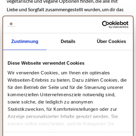
vegetarische und vegane Optionen finden, die alle mit
Liebe und Sorgfalt zusammengestellt wurden, um dir das
beste aus der italienischen Länderküche zu bieten.
Zustimmung
Details
Über Cookies
Amazon
Die echte italienische
Diese Webseite verwendet Cookies
Küche: Typische
Rezepte und
Wir verwenden Cookies, um Ihnen ein optimales
kulinarische
Webseiten-Erlebnis zu bieten. Dazu zählen Cookies, die
Impressionen aus
KAUFEN
für den Betrieb der Seite und für die Steuerung unserer
allen Regionen (GU
kommerziellen Unternehmensziele notwendig sind,
Länderküche)
sowie solche, die lediglich zu anonymen
Statistikzwecken, für Komforteinstellungen oder zur
Anzeige personalisierter Inhalte genutzt werden. Sie
Süditalien auf dem Teller - authentisch und herzhaft
können selbst entscheiden, welche Kategorien Sie
Casalinga: Die Küche der
zulassen möchten. Bitte beachten Sie, dass auf Basis