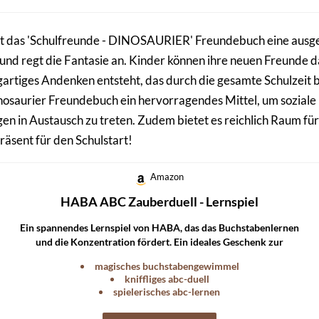
ist das 'Schulfreunde - DINOSAURIER' Freundebuch eine ausge
nd regt die Fantasie an. Kinder können ihre neuen Freunde da
gartiges Andenken entsteht, das durch die gesamte Schulzeit b
inosaurier Freundebuch ein hervorragendes Mittel, um soziale 
rigen in Austausch zu treten. Zudem bietet es reichlich Raum fü
äsent für den Schulstart!
Amazon
HABA ABC Zauberduell - Lernspiel
Ein spannendes Lernspiel von HABA, das das Buchstabenlernen
und die Konzentration fördert. Ein ideales Geschenk zur
Einschulung.
magisches buchstabengewimmel
kniffliges abc-duell
spielerisches abc-lernen