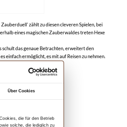
Zauberduell' zählt zu diesen cleveren Spielen, bei
nerhalb eines magischen Zauberwaldes treten Hexe
Es schult das genaue Betrachten, erweitert den
 es einfach ermöglicht, es mit auf Reisen zu nehmen.
g Unterstützung bietet.
Über Cookies
ookies, die für den Betrieb
ie solche, die lediglich zu