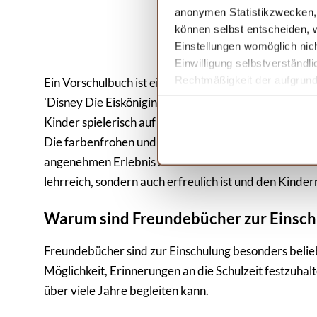
anonymen Statistikzwecken, f
können selbst entscheiden, w
Einstellungen womöglich nich
Einwilligung selbstverständl
Rechtmäßigkeit der aufgrund 
Ein Vorschulbuch ist ein Geschenk zur Einschulung, d
Informationen finden Sie in 
'Disney Die Eiskönigin 2: Das große Vorschulbuch' h
Kinder spielerisch auf das Schulleben vor.
Die farbenfrohen und anziehenden Illustrationen der 
angenehmen Erlebnis zu machen. Sowohl zuhause als a
lehrreich, sondern auch erfreulich ist und den Kinder
Warum sind Freundebücher zur Einschu
Freundebücher sind zur Einschulung besonders beliebt
Möglichkeit, Erinnerungen an die Schulzeit festzuhal
über viele Jahre begleiten kann.