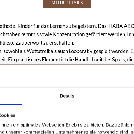
MEHR DETAILS
Methode, Kinder für das Lernen zu begeistern. Das 'HABA ABC 
uchstabenkenntnis sowie Konzentration gefördert werden. In
tigste Zauberwort zu erschaffen.
l sowohl als Wettstreit als auch kooperativ gespielt werden. 
. Ein praktisches Element ist die Handlichkeit des Spiels, die
l Vergnügen als auch Lernerfahrung vereint und im Schulallta
Amazon
Disney Die Eiskönigin 2: Das große Vorschulbuch
Details
Ein lehrreiches Vorschulbuch mit beliebten Disney-Charakteren,
das Buchstaben, Zahlen und Konzentration fördert.
Cookies
mit beliebten disney-charakteren
hnen ein optimales Webseiten-Erlebnis zu bieten. Dazu zählen C
förderung von buchstaben und zahlen
ideal zur vorbereitung auf die schule
ung unserer kommerziellen Unternehmensziele notwendig sind, sow