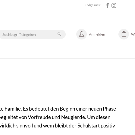
Folge uns:
Anmelden
W
te Familie. Es bedeutet den Beginn einer neuen Phase
 begleitet von Vorfreude und Neugierde. Um diesen
rklich sinnvoll und wem bleibt der Schulstart positiv