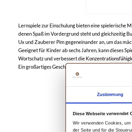
Lernspiele zur Einschulung bieten eine spielerische 
denen Spaß im Vordergrund steht und gleichzeitig B
Ux und Zauberer Pim gegeneinander an, um das mäch
Geeignet für Kinder ab sechs Jahren, kann dieses Spie
Wortschatz und verbessert die Konzentrationsfähigkeit
Ein großartiges Geschenk zur Einschulung, das sowoh
Zustimmung
Diese Webseite verwendet 
Wir verwenden Cookies, um I
der Seite und für die Steuer