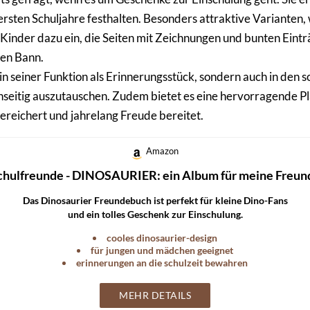
ersten Schuljahre festhalten. Besonders attraktive Varianten,
Kinder dazu ein, die Seiten mit Zeichnungen und bunten Eintr
nen Bann.
n seiner Funktion als Erinnerungsstück, sondern auch in den s
nseitig auszutauschen. Zudem bietet es eine hervorragende Pl
bereichert und jahrelang Freude bereitet.
Amazon
chulfreunde - DINOSAURIER: ein Album für meine Freun
Das Dinosaurier Freundebuch ist perfekt für kleine Dino-Fans
und ein tolles Geschenk zur Einschulung.
cooles dinosaurier-design
für jungen und mädchen geeignet
erinnerungen an die schulzeit bewahren
MEHR DETAILS