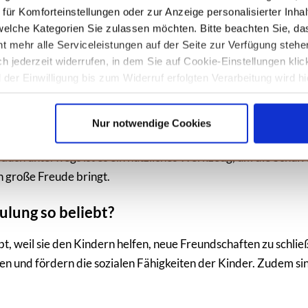
ür Komforteinstellungen oder zur Anzeige personalisierter Inhal
MEHR DETAILS
elche Kategorien Sie zulassen möchten. Bitte beachten Sie, das
t mehr alle Serviceleistungen auf der Seite zur Verfügung stehe
ich jederzeit widerrufen, in dem Sie auf Cookie-Einstellungen kli
der Einwilligung bis zum Widerruf erfolgten Verarbeitung wird hi
as den Übergang in die Schulzeit effektiv unterstützt. Beson
unseren
Datenschutzhinweisen.
ervor. Es umfasst ein breites Spektrum an Übungen, die Buchst
Nur notwendige Cookies
Figuren aus 'Die Eiskönigin' motivieren die Kinder, sich den 
uch unterwegs ist es ein nützliches Werkzeug, um die Schulvo
n große Freude bringt.
lung so beliebt?
, weil sie den Kindern helfen, neue Freundschaften zu schließe
ten und fördern die sozialen Fähigkeiten der Kinder. Zudem sin