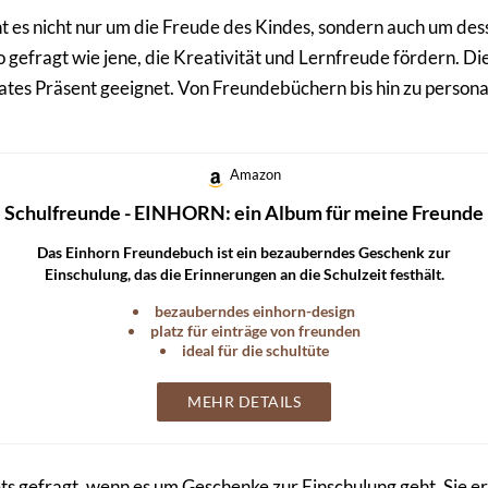
 es nicht nur um die Freude des Kindes, sondern auch um dess
 gefragt wie jene, die Kreativität und Lernfreude fördern. Di
ates Präsent geeignet. Von Freundebüchern bis hin zu personal
Amazon
Schulfreunde - EINHORN: ein Album für meine Freunde
Das Einhorn Freundebuch ist ein bezauberndes Geschenk zur
Einschulung, das die Erinnerungen an die Schulzeit festhält.
bezauberndes einhorn-design
platz für einträge von freunden
ideal für die schultüte
MEHR DETAILS
ets gefragt, wenn es um Geschenke zur Einschulung geht. Sie 