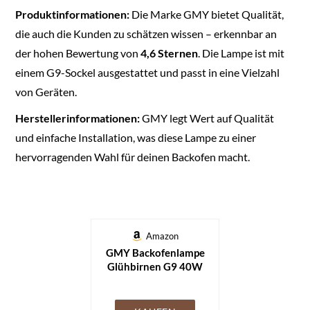
Produktinformationen:
Die Marke GMY bietet Qualität,
die auch die Kunden zu schätzen wissen – erkennbar an
der hohen Bewertung von
4,6 Sternen
. Die Lampe ist mit
einem G9-Sockel ausgestattet und passt in eine Vielzahl
von Geräten.
Herstellerinformationen:
GMY legt Wert auf Qualität
und einfache Installation, was diese Lampe zu einer
hervorragenden Wahl für deinen Backofen macht.
Amazon
GMY Backofenlampe
Glühbirnen G9 40W
230V Oven Lampe Für
Neff/AEG/Bosch/Siemens/Miele
Backofen- und