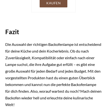
birne, 410 Lumen,
KAUFEN
78MM * 45MM, AC
240V, Bis 300°C
Hitzebeständiges, P45
Globe Klar Lampen für
Ofen, Lava Lampe
Fazit
Die Auswahl der richtigen Backofenlampe ist entscheidend
für deine Küche und dein Kocherlebnis. Ob du nach
Zuverlässigkeit, Kompatibilität oder einfach nach einer
Lampe suchst, die ihre Aufgabe gut erfüllt – es gibt eine
große Auswahl für jeden Bedarf und jedes Budget. Mit den
vorgestellten Produkten hast du einen guten Überblick
bekommen und kannst nun die perfekte Backofenlampe
für dich finden. Also, worauf wartest du noch? Mach deinen
Backofen wieder hell und erleuchte deine kulinarische
Welt!