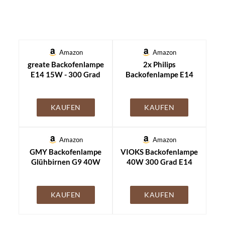
Amazon
Amazon
greate Backofenlampe
2x Philips
E14 15W - 300 Grad
Backofenlampe E14
hitzebeständig - 75
40W Tropfenform
Lumen & 2700K
29mm Durchmesser,
temperaturfest bis
KAUFEN
KAUFEN
300°C (2 Stück)
Amazon
Amazon
GMY Backofenlampe
VIOKS Backofenlampe
Glühbirnen G9 40W
40W 300 Grad E14
230V Oven Lampe Für
230V 45mmØ 77mm -
Neff/AEG/Bosch/Siemens/Miele
E14 Glühbirne für Neff
Backofen- und
Bosch Backofen
KAUFEN
KAUFEN
Mikrowellenanwendungen
Kühlschrank
300 Grad C
Mikrowelle
Hitzebeständige 2er
Dunstabzugshaube