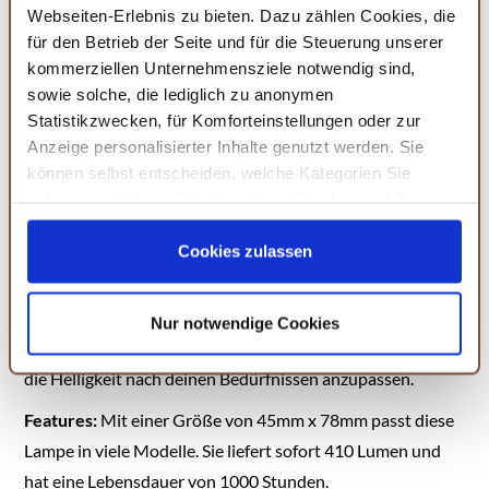
Bosch Backofen
KAUFEN
Webseiten-Erlebnis zu bieten. Dazu zählen Cookies, die
Kühlschrank
für den Betrieb der Seite und für die Steuerung unserer
Mikrowelle
Dunstabzugshaube
kommerziellen Unternehmensziele notwendig sind,
sowie solche, die lediglich zu anonymen
Statistikzwecken, für Komforteinstellungen oder zur
5. 2 Stück Backofenlampe G45 E14,
Anzeige personalisierter Inhalte genutzt werden. Sie
Dimmbar 2700K Warmweiße Herd-
können selbst entscheiden, welche Kategorien Sie
birne
zulassen möchten. Bitte beachten Sie, dass auf Basis
Ihrer Einstellungen womöglich nicht mehr alle
Serviceleistungen auf der Seite zur Verfügung stehen.
Cookies zulassen
Du magst es lieber klassisch und funktional? Die
Sie können Ihre Einwilligung selbstverständlich jederzeit
Backofenlampe G45 E14
ist eine hervorragende Wahl für
widerrufen, in dem Sie auf Cookie-Einstellungen klicken
alle, die Wert auf einfache Bedienung und klassisches
Nur notwendige Cookies
und diese abändern. Die Rechtmäßigkeit der aufgrund
Design legen. Diese Lampe ist dimmbar, was dir ermöglicht,
der Einwilligung bis zum Widerruf erfolgten Verarbeitung
die Helligkeit nach deinen Bedürfnissen anzupassen.
wird hiervon nicht berührt. Weitere Informationen finden
Sie in unseren
Datenschutzhinweisen.
Features:
Mit einer Größe von 45mm x 78mm passt diese
Lampe in viele Modelle. Sie liefert sofort 410 Lumen und
hat eine Lebensdauer von 1000 Stunden.