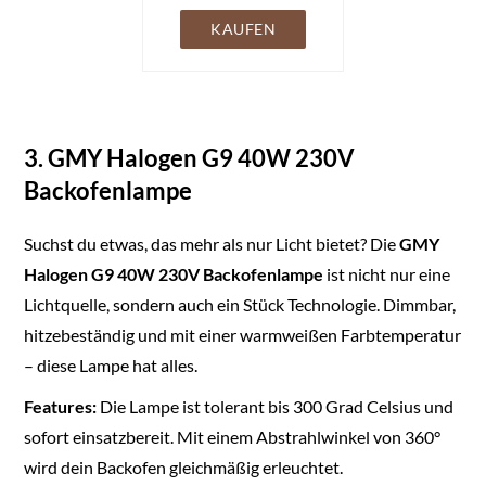
29mm Durchmesser,
temperaturfest bis
KAUFEN
300°C (2 Stück)
3. GMY Halogen G9 40W 230V
Backofenlampe
Suchst du etwas, das mehr als nur Licht bietet? Die
GMY
Halogen G9 40W 230V Backofenlampe
ist nicht nur eine
Lichtquelle, sondern auch ein Stück Technologie. Dimmbar,
hitzebeständig und mit einer warmweißen Farbtemperatur
– diese Lampe hat alles.
Features:
Die Lampe ist tolerant bis 300 Grad Celsius und
sofort einsatzbereit. Mit einem Abstrahlwinkel von 360°
wird dein Backofen gleichmäßig erleuchtet.