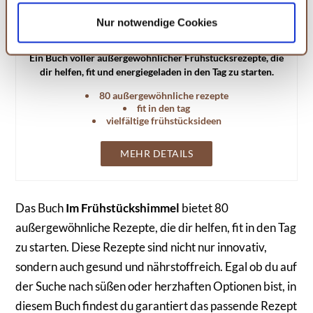
widerrufen, in dem Sie auf Cookie-Einstellungen klicken
Im Frühstückshimmel: Mit 80
Nur notwendige Cookies
und diese abändern. Die Rechtmäßigkeit der aufgrund
außergewöhnlichen Rezepten fit in den Tag
der Einwilligung bis zum Widerruf erfolgten Verarbeitung
Ein Buch voller außergewöhnlicher Frühstücksrezepte, die
wird hiervon nicht berührt. Weitere Informationen finden
dir helfen, fit und energiegeladen in den Tag zu starten.
Sie in unseren
Datenschutzhinweisen.
80 außergewöhnliche rezepte
fit in den tag
vielfältige frühstücksideen
MEHR DETAILS
Das Buch
Im Frühstückshimmel
bietet 80
außergewöhnliche Rezepte, die dir helfen, fit in den Tag
zu starten. Diese Rezepte sind nicht nur innovativ,
sondern auch gesund und nährstoffreich. Egal ob du auf
der Suche nach süßen oder herzhaften Optionen bist, in
diesem Buch findest du garantiert das passende Rezept