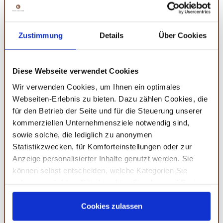
dennoch Wert auf eine gesunde Ernährung legen. Der
Thermomix übernimmt dabei viele der aufwendigen
Arbeitsschritte, sodass du dich ganz auf den Genuss
Zustimmung
Details
Über Cookies
konzentrieren kannst.
Welche Übungen kann ich in meine
Diese Webseite verwendet Cookies
Morgenroutine integrieren?
Wir verwenden Cookies, um Ihnen ein optimales
Webseiten-Erlebnis zu bieten. Dazu zählen Cookies, die
Bewegung ist ein wichtiger Bestandteil einer gesunden
für den Betrieb der Seite und für die Steuerung unserer
Morgenroutine. Du kannst einfache Übungen wie
kommerziellen Unternehmensziele notwendig sind,
Dehnungen, Yoga oder einen kurzen Spaziergang in
sowie solche, die lediglich zu anonymen
deine Routine integrieren. Diese helfen, den Kreislauf
Statistikzwecken, für Komforteinstellungen oder zur
in Schwung zu bringen und den Körper auf den Tag
Anzeige personalisierter Inhalte genutzt werden. Sie
können selbst entscheiden, welche Kategorien Sie
vorzubereiten. Selbst 10 Minuten Bewegung können
zulassen möchten. Bitte beachten Sie, dass auf Basis
einen großen Unterschied machen.
Ihrer Einstellungen womöglich nicht mehr alle
Serviceleistungen auf der Seite zur Verfügung stehen.
Cookies zulassen
Amazon
Sie können Ihre Einwilligung selbstverständlich jederzeit