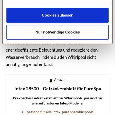
Wie kann ich mein Home Spa nachhaltig
zulassen möchten. Bitte beachten Sie, dass auf Basis
gestalten?
Ihrer Einstellungen womöglich nicht mehr alle
Serviceleistungen auf der Seite zur Verfügung stehen.
Cookies zulassen
Um dein Home Spa nachhaltig zu gestalten, kannst du
Sie können Ihre Einwilligung selbstverständlich jederzeit
widerrufen, in dem Sie auf Cookie-Einstellungen klicken
auf umweltfreundliche Produkte setzen, wie z.B.
Nur notwendige Cookies
und diese abändern. Die Rechtmäßigkeit der aufgrund
wiederverwendbare Schwämme oder Pflegeprodukte
der Einwilligung bis zum Widerruf erfolgten Verarbeitung
aus natürlichen Materialien. Achte auch auf
wird hiervon nicht berührt. Weitere Informationen finden
energieeffiziente Beleuchtung und reduziere den
Sie in unseren
Datenschutzhinweisen.
Wasserverbrauch, indem du den Whirlpool nicht
unnötig lange laufen lässt.
Amazon
Intex 28500 – Getränketablett für PureSpa
Praktisches Getränketablett für Whirlpools, passend für
alle aufblasbaren Intex-Modelle.
passend für alle intex-pure spa whirlpools