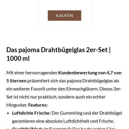
1150ml -
Einmachgläser mit
Bügelverschluss inkl.
KAUFEN
Etiketten - Vorratsglas
mit Dichtungsringen,
Bügelglas,
Aufbewahrungsglas
für Lebensmittel -
Das pajoma Drahtbügelglas 2er-Set |
Made in Germany
1000 ml
Mit einer hervorragenden
Kundenbewertung von 4,7 von
5 Sternen
präsentiert sich das pajoma Drahtbügelglas als
ein weiterer Favorit unter den Einmachgläsern. Dieses 2er-
Set ist nicht nur praktisch, sondern auch ein echter
Hingucker.
Features:
Luftdichte Frische:
Der Gummiring und der Drahtbügel
garantieren eine absolute Luftdichtheit und Frische.
Qualität "Made in Germany":
Das hochwertige Glas