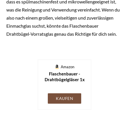
dass es spülmaschinenfest und mikrowellengeeignet ist,
was die Reinigung und Verwendung vereinfacht. Wenn du
also nach einem großen, vielseitigen und zuverlässigen
Einmachglas suchst, könnte das Flaschenbauer
Drahtbügel-Vorratsglas genau das Richtige für dich sein.
Amazon
Flaschenbauer -
Drahtbügelgläser 1x
4880ml -
Einmachgläser mit
Bügelverschluss inkl.
KAUFEN
Etiketten -
Vorratsglas, Bügelglas,
Drahtbügelglas mit
Dichtungsringen,
Aufbewahrungsglas -