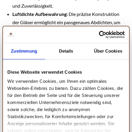
und Zuverlässigkeit.
Luftdichte Aufbewahrung:
Die präzise Konstruktion
der Gläser ermöglicht ein passgenaues Abdichten, um
die Frische deiner Lebensmittel zu gewährleisten.
Dickes Glas:
Diese Gläser sind ideal für das sichere
Aufbewahren von nahrhaften Lebensmitteln.
Zustimmung
Details
Über Cookies
Produktinformationen:
Mit einem Füllvolumen von
600
ml
und Abmessungen von
10L x 10B x 11H cm
pro Glas,
sind sie perfekt für kleinere Konserven oder als
Diese Webseite verwendet Cookies
Aufbewahrung für Trockenvorräte. Ideal für diejenigen, die
Wir verwenden Cookies, um Ihnen ein optimales
ein Set von mehreren kleineren Gläsern suchen, ist dieses
Webseiten-Erlebnis zu bieten. Dazu zählen Cookies, die
für den Betrieb der Seite und für die Steuerung unserer
BigDean Set eine großartige Wahl.
kommerziellen Unternehmensziele notwendig sind,
sowie solche, die lediglich zu anonymen
Statistikzwecken, für Komforteinstellungen oder zur
Anzeige personalisierter Inhalte genutzt werden. Sie
Amazon
können selbst entscheiden, welche Kategorien Sie