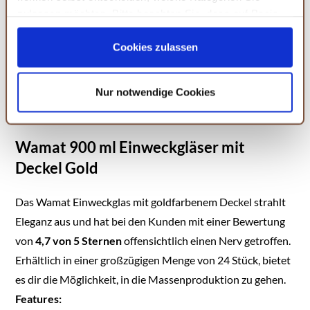
BigDean 6er Set
zulassen möchten. Bitte beachten Sie, dass auf Basis
Drahtbügelgläser
Ihrer Einstellungen womöglich nicht mehr alle
600ml -
Serviceleistungen auf der Seite zur Verfügung stehen.
Einmachgläser mit
Cookies zulassen
Bügelverschluss -
Sie können Ihre Einwilligung selbstverständlich jederzeit
KAUFEN
Made in Germany -
widerrufen, in dem Sie auf Cookie-Einstellungen klicken
Einweckgläser,
Nur notwendige Cookies
und diese abändern. Die Rechtmäßigkeit der aufgrund
Bügelverschlussgläser,
der Einwilligung bis zum Widerruf erfolgten Verarbeitung
transparent, rund
wird hiervon nicht berührt. Weitere Informationen finden
Wamat 900 ml Einweckgläser mit
Sie in unseren
Datenschutzhinweisen.
Deckel Gold
Das Wamat Einweckglas mit goldfarbenem Deckel strahlt
Eleganz aus und hat bei den Kunden mit einer Bewertung
von
4,7 von 5 Sternen
offensichtlich einen Nerv getroffen.
Erhältlich in einer großzügigen Menge von 24 Stück, bietet
es dir die Möglichkeit, in die Massenproduktion zu gehen.
Features: