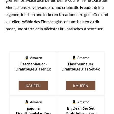
grenzenlos. Mach dich bereit, deine Küche in eine Oase des
Einmachens zu verwandeln, und erlebe die Freude, deine
eigenen, frischen und leckeren Kreationen zu genießen und
zu teilen. Wähle das Einmachglas, das am besten zu dir
passt, und starte dein nächstes kulinarisches Abenteuer.
Amazon
Amazon
Flaschenbauer -
Flaschenbauer
Drahtbügelgläser 1x
Drahtbügelglas Set 4x
4880ml -
1150ml -
Einmachgläser mit
Einmachgläser mit
Bügelverschluss inkl.
Bügelverschluss inkl.
KAUFEN
KAUFEN
Etiketten -
Etiketten - Vorratsglas
Vorratsglas, Bügelglas,
mit Dichtungsringen,
Drahtbügelglas mit
Bügelglas,
Amazon
Amazon
Dichtungsringen,
Aufbewahrungsglas
pajoma
BigDean 6er Set
Aufbewahrungsglas -
für Lebensmittel -
Drahtbügelglas 2er-
Drahtbügelgläser