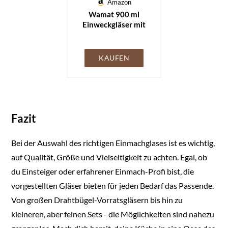
Amazon
Wamat 900 ml
Einweckgläser mit
Deckel Gold
Einmachgläser
Vorratsgläser
KAUFEN
Einmachglas (Menge:
24 Stück)
Fazit
Bei der Auswahl des richtigen Einmachglases ist es wichtig,
auf Qualität, Größe und Vielseitigkeit zu achten. Egal, ob
du Einsteiger oder erfahrener Einmach-Profi bist, die
vorgestellten Gläser bieten für jeden Bedarf das Passende.
Von großen Drahtbügel-Vorratsgläsern bis hin zu
kleineren, aber feinen Sets - die Möglichkeiten sind nahezu