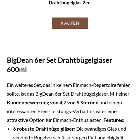
Drahtbügelglas 2er-
Set | 1000 ml
Fassungsvermögen
inkl. Gummidichtung |
KAUFEN
Einmachglas
Vorratsglas mit
Drahtbügelverschluss
- Premium Qualität
BigDean 6er Set Drahtbügelgläser
600ml
Ein weiteres Set, das in keinem Einmach-Repertoire fehlen
sollte, ist das BigDean 6er Set Drahtbügelgläser. Mit einer
Kundenbewertung von 4,7 von 5 Sternen
und einem
interessanten Preis-Leistungs-Verhältnis ist es eine
attraktive Option für Einmach-Enthusiasten.
Features:
6 robuste Drahtbügelgläser:
Dickwandiges Glas und
verzinkte Bügelverschlüsse sorgen für Langlebigkeit