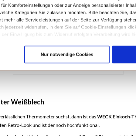
ür Komforteinstellungen oder zur Anzeige personalisierter Inhal
elche Kategorien Sie zulassen möchten. Bitte beachten Sie, das
t mehr alle Serviceleistungen auf der Seite zur Verfügung stehe
ich jederzeit widerrufen, in dem Sie auf Cookie-Einstellungen kli
Amazon
der Einwilligung bis zum Widerruf erfolgten Verarbeitung wird hi
culinario Einkochtopf-Set, Einkocher mit
unseren
Datenschutzhinweisen.
Thermometer, 28 Liter, für alle Herdarten
geeignet, emaillierter Kochtopf für Marmelade,
Nur notwendige Cookies
Glühwein, Punsch
KAUFEN
ter Weißblech
erlässlichen Thermometer suchst, dann ist das
WECK Einkoch-T
anten Retro-Look und ist dennoch hochfunktional.