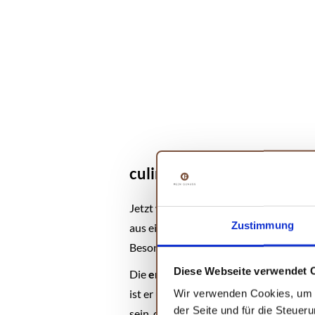
culinario Einkochtopf-Set
Jetzt wird es richtig professionell! Das
Zustimmung
aus einem emaillierten Kochtopf mit
Besondere an diesem Thermometer ist, da
Diese Webseite verwendet 
Die
emaillierte Oberfläche
macht den T
ist er universell einsetzbar. Mit
110 K
Wir verwenden Cookies, um I
der Seite und für die Steuer
sein, dass du einen Qualitätskauf täti