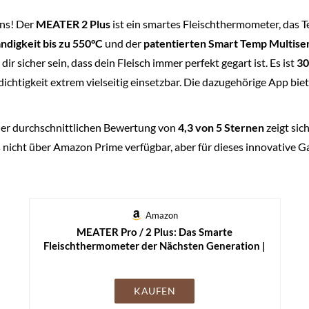
ns! Der
MEATER 2 Plus
ist ein smartes Fleischthermometer, das 
ndigkeit bis zu 550°C
und der
patentierten Smart Temp Multise
ir sicher sein, dass dein Fleisch immer perfekt gegart ist. Es ist
30
htigkeit extrem vielseitig einsetzbar. Die dazugehörige App biet
er durchschnittlichen Bewertung von
4,3 von 5 Sternen
zeigt sic
s nicht über Amazon Prime verfügbar, aber für dieses innovative G
Amazon
MEATER Pro / 2 Plus: Das Smarte
Fleischthermometer der Nächsten Generation |
Hitzebeständig bis 550°C | Hohe Reichweite,
100% Wasserdicht, Multi-Sensor Technologie |
Küche, BBQ, und Grill
KAUFEN