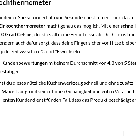
kochthermometer
tur deiner Speisen innerhalb von Sekunden bestimmen - und das mit
Einkochthermometer
macht genau das möglich. Mit einer
schnel
00 Grad Celsius
, deckt es all deine Bedürfnisse ab. Der Clou ist di
ondern auch dafür sorgt, dass deine Finger sicher vor Hitze bleib
 jederzeit zwischen °C und °F wechseln.
4 Kundenbewertungen
mit einem Durchschnitt von
4,3 von 5 St
estätigen.
t du dieses nützliche Küchenwerkzeug schnell und ohne zusätzl
cMax
ist aufgrund seiner hohen Genauigkeit und guten Verarbeitu
ellenten Kundendienst für den Fall, dass das Produkt beschädigt