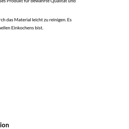
ses Produkt für bewährte Qualität und
h das Material leicht zu reinigen. Es
nellen Einkochens bist.
ion