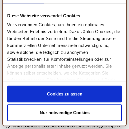
Diese Webseite verwendet Cookies
Wir verwenden Cookies, um Ihnen ein optimales
Webseiten-Erlebnis zu bieten. Dazu zählen Cookies, die
Die richtige Software ist entscheidend für ein gelungenes
für den Betrieb der Seite und für die Steuerung unserer
Fotobuch.
kommerziellen Unternehmensziele notwendig sind,
sowie solche, die lediglich zu anonymen
Welche Software eignet sich am besten
Statistikzwecken, für Komforteinstellungen oder zur
für die Erstellung eines Fotobuchs?
Anzeige personalisierter Inhalte genutzt werden. Sie
können selbst entscheiden, welche Kategorien Sie
Es gibt viele verschiedene Softwareoptionen zur
zulassen möchten. Bitte beachten Sie, dass auf Basis
Erstellung eines Fotobuchs. Einige der beliebtesten und
Ihrer Einstellungen womöglich nicht mehr alle
benutzerfreundlichsten sind
Adobe InDesign
,
Serviceleistungen auf der Seite zur Verfügung stehen.
Cookies zulassen
Sie können Ihre Einwilligung selbstverständlich jederzeit
Mixbook
und
Blurb
. Diese Programme bieten
widerrufen, in dem Sie auf Cookie-Einstellungen klicken
zahlreiche Vorlagen und Anpassungsmöglichkeiten,
Nur notwendige Cookies
und diese abändern. Die Rechtmäßigkeit der aufgrund
sodass du dein Fotobuch ganz nach deinen Wünschen
der Einwilligung bis zum Widerruf erfolgten Verarbeitung
gestalten kannst. Wenn du nach einer kostengünstigen
wird hiervon nicht berührt. Weitere Informationen finden